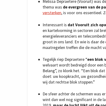
Melissa Depraetere (Vooruit) was de 
thema was
de evergreen van de pa
versterken
, is voor ons essentieel. Z
Interessant is
dat Vooruit zich opw
en kartelvorming in sectoren zal br
energieleveranciers en telecombedri
groot in ons land. En wie is daar 
maatregelen treffen die de macht va
Tegelijk riep Depraetere “
een blok 
welvaart wordt bedreigd door een b
Belang”, zo klonk het. “Een blok dat
doet: uw koopkracht, uw gezondhei
wij dat rechtse blok stoppen.”
De sfeer achter de schermen was er 
wint dan wel nog significant in de l
2019,
maar de lucht lijkt uit de r