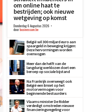
om online haat te
bestrijden; ook nieuwe
wetgeving op komst
Donderdag 6 Augustus 2026
door
businessam.be
België wil 300 miljard euro aan
spaargeld in beweging krijgen:
Deze hervormingen worden
overwogen
Meer dan de helft van de
langdurig werklozen doet een
beroep op sociale bijstand
Na Frankrijk overweegt ook
België een limiet op het
motorvermogen voor
beginnende bestuurders
Vlaams minister De Ridder
&
s
verdedigt omstreden nieuwe
financieringsregeling voor