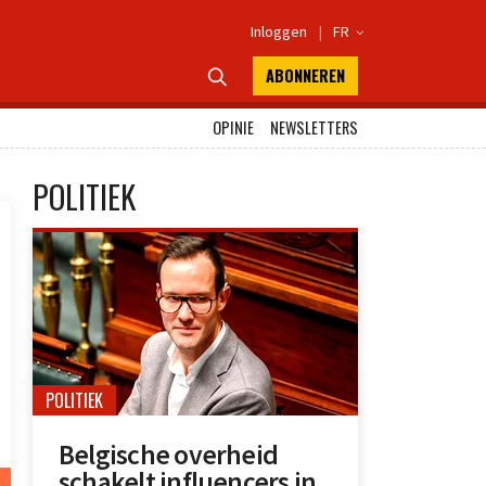
Inloggen
|
FR

ABONNEREN

OPINIE
NEWSLETTERS
POLITIEK
POLITIEK
Belgische overheid
schakelt influencers in