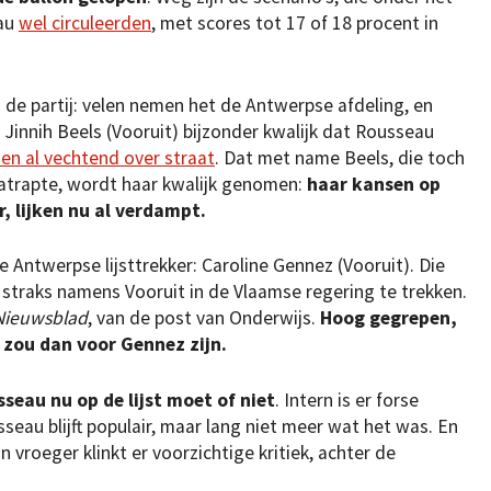
eau
wel circuleerden
, met scores tot 17 of 18 procent in
 de partij: velen nemen het de Antwerpse afdeling, en
innih Beels (Vooruit) bijzonder kwalijk dat Rousseau
den al vechtend over straat
. Dat met name Beels, die toch
l natrapte, wordt haar kwalijk genomen:
haar kansen op
r, lijken nu al verdampt.
Antwerpse lijsttrekker: Caroline Gennez (Vooruit). Die
straks namens Vooruit in de Vlaamse regering te trekken.
Nieuwsblad
, van de post van Onderwijs.
Hoog gegrepen,
 zou dan voor Gennez zijn.
seau nu op de lijst moet of niet
. Intern is er forse
usseau blijft populair, maar lang niet meer wat het was. En
 vroeger klinkt er voorzichtige kritiek, achter de