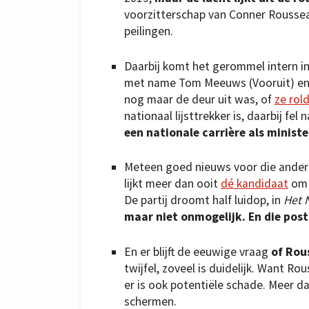
voorzitterschap van Conner Rouss
peilingen.
Daarbij komt het gerommel intern in
met name Tom Meeuws (Vooruit) en J
nog maar de deur uit was, of
ze rol
nationaal lijsttrekker is, daarbij fe
een nationale carrière als ministe
Meteen goed nieuws voor die andere 
lijkt meer dan ooit
dé kandidaat
om 
De partij droomt half luidop, in
Het 
maar niet onmogelijk. En die post
En er blijft de eeuwige vraag
of Rous
twijfel, zoveel is duidelijk. Want Ro
er is ook potentiële schade. Meer dan
schermen.