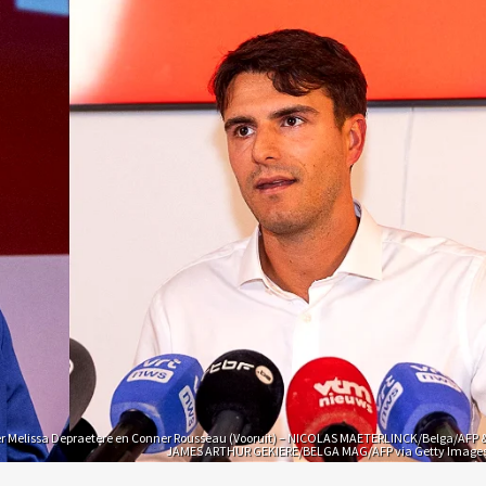
ter Melissa Depraetere en Conner Rousseau (Vooruit) – NICOLAS MAETERLINCK/Belga/AFP 
JAMES ARTHUR GEKIERE/BELGA MAG/AFP via Getty Image