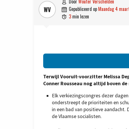
door
Wouter Verschelden

WV
gepubliceerd op
maandag 4 maar

3
min lezen

Terwijl Vooruit-voorzitter Melissa D
Conner Rousseau nog altijd boven de s
Elk verkiezingscongres dezer dage
onderstreept de prioriteiten en sch
in een bad van positieve aandacht. 
de Vlaamse socialisten.