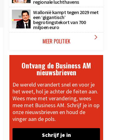
regionale luchthavens
Wallonië kampt tegen 2029 met
een ‘gigantisch’
begrotingstekort van 700
miljoen euro

MEER POLITIEK
Ontvang de Business AM
nieuwsbrieven
De wereld verandert snel en voor je
het weet, hol je achter de feiten aan.
Wees mee met verandering, wees
mee met Business AM. Schrijf je in op
onze nieuwsbrieven en houd de
vinger aan de pols.
Schrijf je in