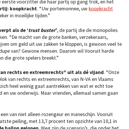
eerste voorzitter die haar partij op gang trok, en het
rtij: koopkracht
. “Uw portemonnee, uw
koopkracht
eker in moeilijke tijden.”
erpt als de ‘
trust buster
’
, de partij die de monopolies
eken. “De macht van de grote banken, verzekeraars,
jven om geld uit uw zakken te kloppen, is gewoon veel te
de dupe van? Gewone mensen. Daarom wil Vooruit harde
n die grote spelers breekt.”
van rechts en extreemrechts” uit als dé vijand
. “Onze
lok van rechts en extreemrechts, van N-VA en Vlaams
 zich heel weinig gaat aantrekken van wat er echt toe
d en uw onderwijs. Maar vrienden, allemaal samen gaan
een van niet alleen rozengeur en maneschijn. Vooruit
aatste peiling, met 13,7 procent ten opzichte van 10,1 in
ode ballon gelopen
. Weg zijn de scenario’s, die onder het