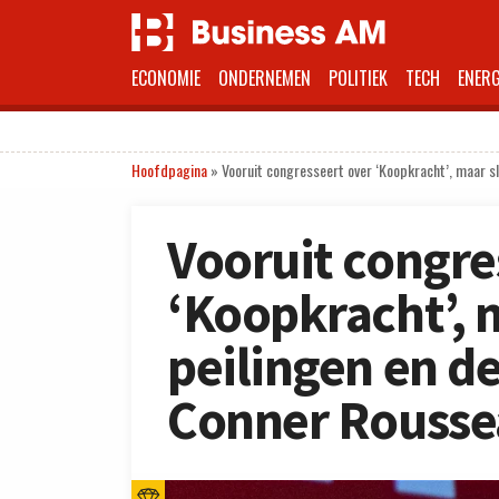
ECONOMIE
ONDERNEMEN
POLITIEK
TECH
ENERG
Hoofdpagina
»
Vooruit congresseert over ‘Koopkracht’, maar s
Vooruit congre
‘Koopkracht’, 
peilingen en d
Conner Rousse