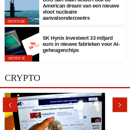
American dream van een nieuwe
vloot nucleaire
aanvalsonderzeeërs
DEFENSIE
SK Hynix investeert 33 miljard
euro in nieuwe fabrieken voor AI-
geheugenchips
ARTIFICIËLE INTELLIGENTIE
CRYPTO

