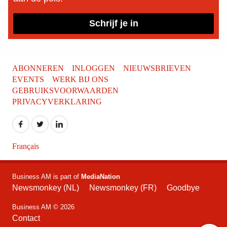
Schrijf je in
ABONNEREN
INLOGGEN
NIEUWSBRIEVEN
EVENTS
WERK BIJ ONS
GEBRUIKSVOORWAARDEN
PRIVACYVERKLARING
Français
Business AM is part of
MediaNation
Newsmonkey (NL)
Newsmonkey (FR)
Goodbye
Business AM © 2026
Contact