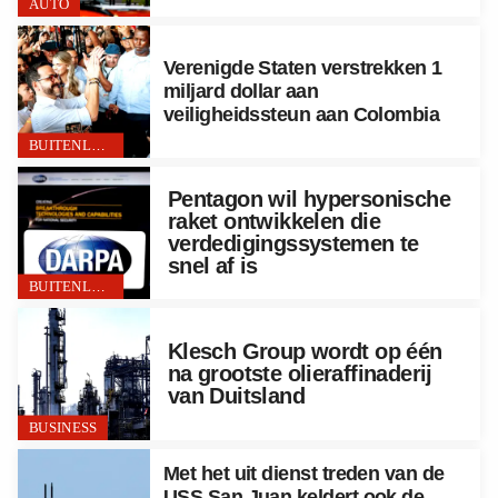
AUTO
Verenigde Staten verstrekken 1
miljard dollar aan
veiligheidssteun aan Colombia
BUITENLAND
Pentagon wil hypersonische
raket ontwikkelen die
verdedigingssystemen te
snel af is
BUITENLAND
Klesch Group wordt op één
na grootste olieraffinaderij
van Duitsland
BUSINESS
Met het uit dienst treden van de
USS San Juan keldert ook de