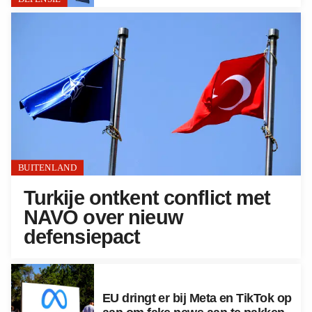
BUITENLAND
Turkije ontkent conflict met
NAVO over nieuw
defensiepact
EU dringt er bij Meta en TikTok op