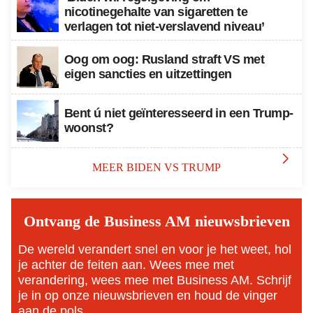
nicotinegehalte van sigaretten te
verlagen tot niet-verslavend niveau’
Oog om oog: Rusland straft VS met
eigen sancties en uitzettingen
Bent ú niet geïnteresseerd in een Trump-
woonst?

MEER BIDEN VS TRUMP
Ontvang de Business AM nieuwsbrieven
De wereld verandert snel en voor je het weet, hol
je achter de feiten aan. Wees mee met
verandering, wees mee met Business AM. Schrijf
je in op onze nieuwsbrieven en houd de vinger
aan de pols.