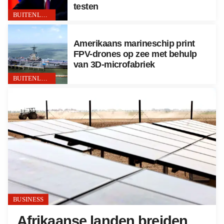
testen
BUITENLAND
Amerikaans marineschip print
FPV-drones op zee met behulp
van 3D-microfabriek
BUITENLAND
BUSINESS
Afrikaanse landen breiden