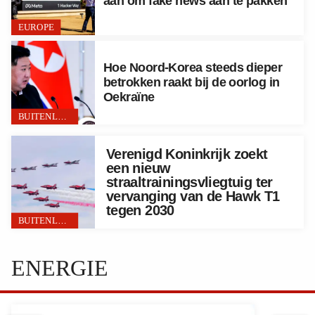
aan om fake news aan te pakken
EUROPE
Hoe Noord-Korea steeds dieper
betrokken raakt bij de oorlog in
Oekraïne
BUITENLAND
Verenigd Koninkrijk zoekt
een nieuw
straaltrainingsvliegtuig ter
vervanging van de Hawk T1
tegen 2030
BUITENLAND
ENERGIE