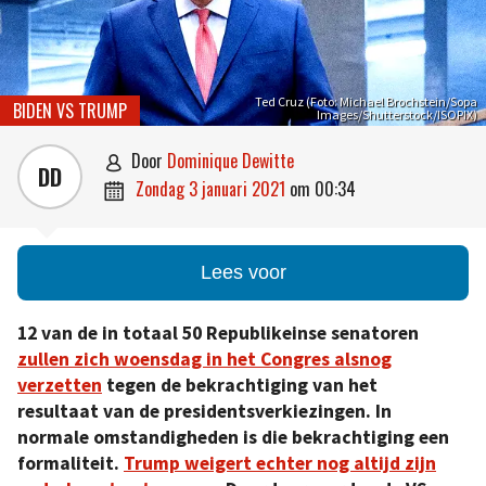
Ted Cruz (Foto: Michael Brochstein/Sopa
BIDEN VS TRUMP
Images/Shutterstock/ISOPIX)
door
Dominique Dewitte

DD
zondag 3 januari 2021
om
00:34

Lees voor
12 van de in totaal 50 Republikeinse senatoren
zullen zich woensdag in het Congres alsnog
verzetten
tegen de bekrachtiging van het
resultaat van de presidentsverkiezingen. In
normale omstandigheden is die bekrachtiging een
formaliteit.
Trump weigert echter nog altijd zijn