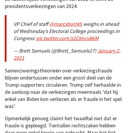
presidentsverkiezingen van 2024.
VP Chief of staff
@marcshort45
weighs in ahead
of Wednesday’s Electoral College proceedings in
Congress:
pic.twitter.com/z2ClmcvB6M
— Brett Samuels (@Brett_Samuels27)
January 2,
2021
Samenzweringstheorieën over verkiezingsfraude
blijven ondertussen onder een groot deel van de
Trump-supporters circuleren. Trump zelf herhaalde in
de aanloop naar de verkiezingen meermaals ‘dat hij
enkel van Biden kon verliezen als er fraude in het spel
was’.
Opmerkelijk genoeg claimt het twaalftal niet dat er
fraude is gepleegd. Tientallen rechtszaken hebben
daar geen enkel bewijs van gebracht. Maar het feit