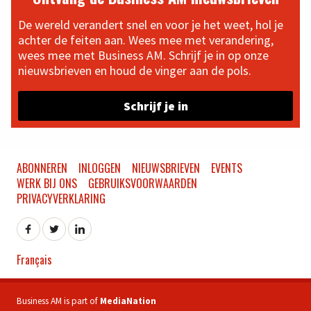
De wereld verandert snel en voor je het weet, hol je
achter de feiten aan. Wees mee met verandering,
wees mee met Business AM. Schrijf je in op onze
nieuwsbrieven en houd de vinger aan de pols.
Schrijf je in
ABONNEREN
INLOGGEN
NIEUWSBRIEVEN
EVENTS
WERK BIJ ONS
GEBRUIKSVOORWAARDEN
PRIVACYVERKLARING
Français
Business AM is part of
MediaNation