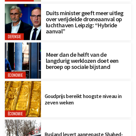
Duits minister geeft meer uitleg
over verijdelde droneaanval op
luchthaven Leipzig: “Hybride
aanval”
DEFENSIE
Meer dan de helft van de
langdurig werklozen doet een
beroep op sociale bijstand
ECONOMIE
Goudprijs bereikt hoogste niveau in
zeven weken
ÉCONOMIE
Rusland levert aangepaste Shahed-