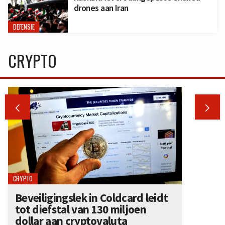
drones aan Iran
DEFENSIE
CRYPTO


CRYPTO
Beveiligingslek in Coldcard leidt
tot diefstal van 130 miljoen
dollar aan cryptovaluta