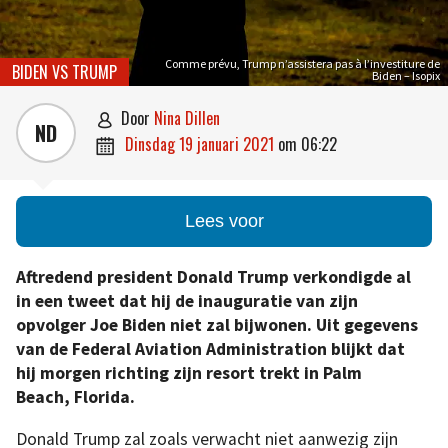
Comme prévu, Trump n’assistera pas à l’investiture de
BIDEN VS TRUMP
Biden – Isopix
door
Nina Dillen

ND
dinsdag 19 januari 2021
om
06:22

Lees voor
Aftredend president Donald Trump verkondigde al
in een tweet dat hij de inauguratie van zijn
opvolger Joe Biden niet zal bijwonen. Uit gegevens
van de Federal Aviation Administration blijkt dat
hij morgen richting zijn resort trekt in Palm
Beach, Florida.
Donald Trump zal zoals verwacht niet aanwezig zijn