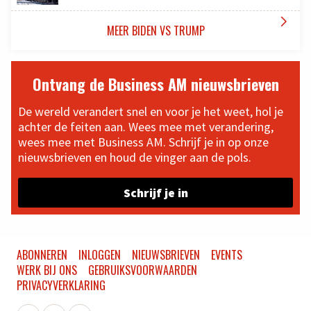

MEER BIDEN VS TRUMP
Ontvang de Business AM nieuwsbrieven
De wereld verandert snel en voor je het weet, hol je
achter de feiten aan. Wees mee met verandering,
wees mee met Business AM. Schrijf je in op onze
nieuwsbrieven en houd de vinger aan de pols.
Schrijf je in
ABONNEREN
INLOGGEN
NIEUWSBRIEVEN
EVENTS
WERK BIJ ONS
GEBRUIKSVOORWAARDEN
PRIVACYVERKLARING