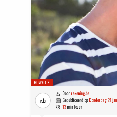
HUWELIJK
door
rekening.be

r.b
gepubliceerd op
donderdag 21 ja

13
min lezen
