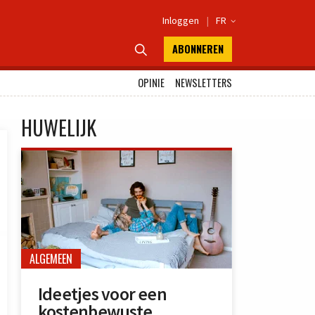
Inloggen
|
FR

ABONNEREN

OPINIE
NEWSLETTERS
HUWELIJK
ALGEMEEN
Ideetjes voor een
kostenbewuste