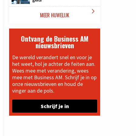

MEER HUWELIJK
Ontvang de Business AM
nieuwsbrieven
De wereld verandert snel en voor je
het weet, hol je achter de feiten aan.
Wees mee met verandering, wees
mee met Business AM. Schrijf je in op
onze nieuwsbrieven en houd de
vinger aan de pols.
Schrijf je in