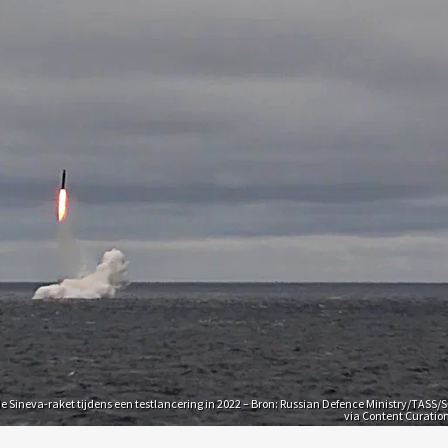
 Sineva-raket tijdens een testlancering in 2022 – Bron: Russian Defence Ministry/TASS/S
via Content Curatio