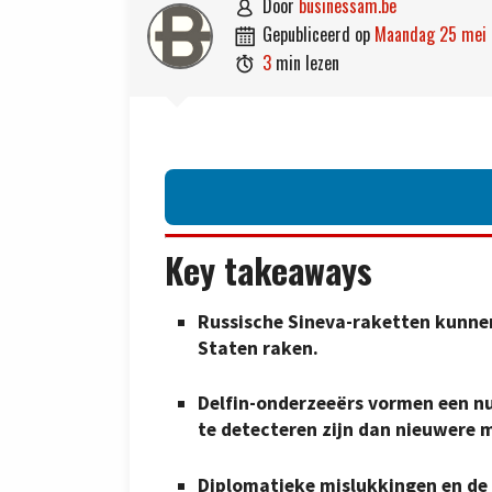
door
businessam.be

gepubliceerd op
maandag 25 mei

3
min lezen

Key takeaways
Russische Sineva-raketten kunnen
Staten raken.
Delfin-onderzeeërs vormen een nu
te detecteren zijn dan nieuwere 
Diplomatieke mislukkingen en de 