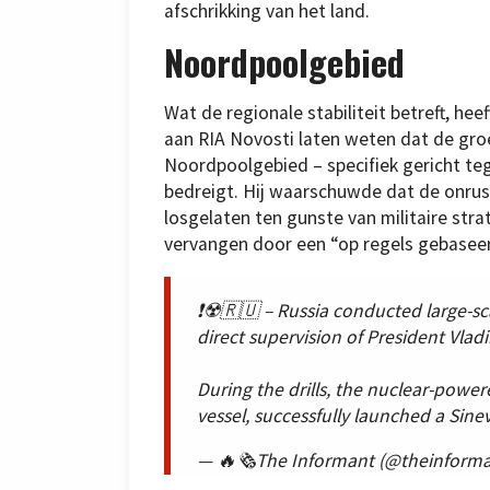
afschrikking van het land.
Noordpoolgebied
Wat de regionale stabiliteit betreft, h
aan RIA Novosti laten weten dat de gro
Noordpoolgebied – specifiek gericht teg
bedreigt. Hij waarschuwde dat de onru
losgelaten ten gunste van militaire str
vervangen door een “op regels gebaseer
❗️☢️🇷🇺 – Russia conducted large-sca
direct supervision of President Vladi
During the drills, the nuclear-powere
vessel, successfully launched a Si
— 🔥🗞The Informant (@theinform