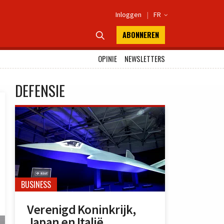
Inloggen
|
FR

ABONNEREN

OPINIE
NEWSLETTERS
DEFENSIE
BUSINESS
Verenigd Koninkrijk,
Japan en Italië