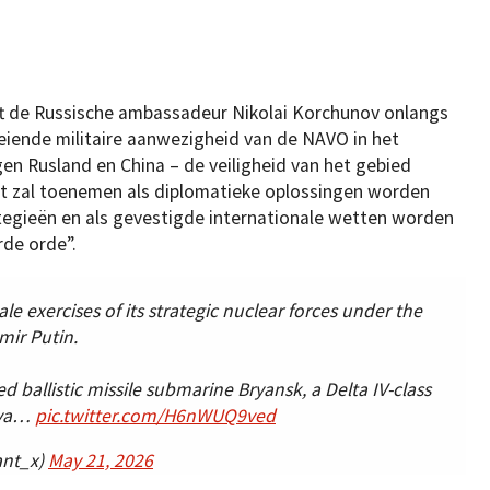
eeft de Russische ambassadeur Nikolai Korchunov onlangs
eiende militaire aanwezigheid van de NAVO in het
en Rusland en China – de veiligheid van het gebied
st zal toenemen als diplomatieke oplossingen worden
ategieën en als gevestigde internationale wetten worden
de orde”.
le exercises of its strategic nuclear forces under the
mir Putin.
d ballistic missile submarine Bryansk, a Delta IV-class
neva…
pic.twitter.com/H6nWUQ9ved
ant_x)
May 21, 2026