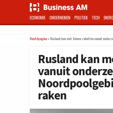
ECONOMIE
ONDERNEMEN
POLITIEK
TECH
ENERG
Hoofdpagina
»
Rusland kan met Sineva-raketten vanuit onderz
Rusland kan m
vanuit onderze
Noordpoolgebi
raken