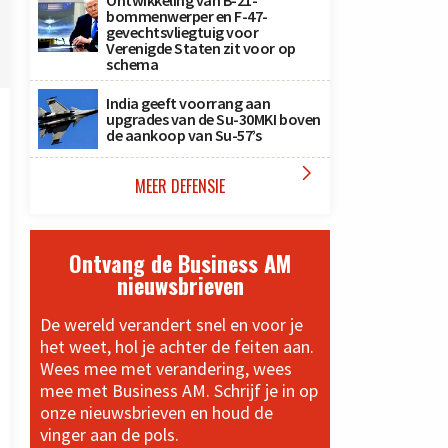
Ontwikkeling van B-21-
bommenwerper en F-47-
gevechtsvliegtuig voor
Verenigde Staten zit voor op
schema
India geeft voorrang aan
upgrades van de Su-30MKI boven
de aankoop van Su-57’s

MEER DEFENSIE
Ontvang de Business AM
nieuwsbrieven
De wereld verandert snel en voor je
het weet, hol je achter de feiten aan.
Wees mee met verandering, wees
mee met Business AM. Schrijf je in op
onze nieuwsbrieven en houd de
vinger aan de pols.