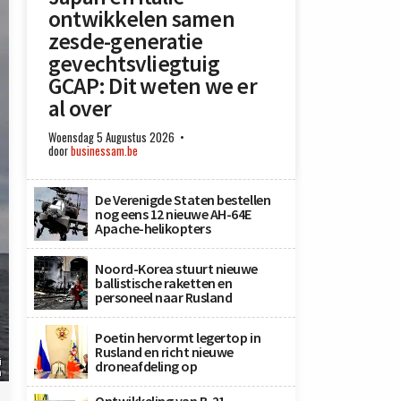
ontwikkelen samen
zesde-generatie
gevechtsvliegtuig
GCAP: Dit weten we er
al over
Woensdag 5 Augustus 2026
door
businessam.be
De Verenigde Staten bestellen
nog eens 12 nieuwe AH-64E
Apache-helikopters
Noord-Korea stuurt nieuwe
ballistische raketten en
personeel naar Rusland
Poetin hervormt legertop in
Rusland en richt nieuwe
i
droneafdeling op
n