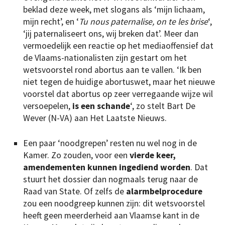
beklad deze week, met slogans als ‘mijn lichaam,
mijn recht’, en ‘
Tu nous paternalise, on te les brise
‘,
‘jij paternaliseert ons, wij breken dat’. Meer dan
vermoedelijk een reactie op het mediaoffensief dat
de Vlaams-nationalisten zijn gestart om het
wetsvoorstel rond abortus aan te vallen. ‘Ik ben
niet tegen de huidige abortuswet, maar het nieuwe
voorstel dat abortus op zeer verregaande wijze wil
versoepelen,
is een schande
‘, zo stelt Bart De
Wever (N-VA) aan Het Laatste Nieuws.
Een paar ‘noodgrepen’ resten nu wel nog in de
Kamer. Zo zouden, voor een
vierde keer,
amendementen kunnen ingediend worden
. Dat
stuurt het dossier dan nogmaals terug naar de
Raad van State. Of zelfs de
alarmbelprocedure
zou een noodgreep kunnen zijn: dit wetsvoorstel
heeft geen meerderheid aan Vlaamse kant in de