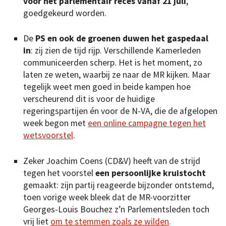
voor het parlementair reces vanaf 21 juli
,
goedgekeurd worden.
De
PS en ook de groenen duwen het gaspedaal
in
: zij zien de tijd rijp. Verschillende Kamerleden
communiceerden scherp. Het is het moment, zo
laten ze weten, waarbij ze naar de MR kijken. Maar
tegelijk weet men goed in beide kampen hoe
verscheurend dit is voor de huidige
regeringspartijen én voor de N-VA, die de afgelopen
week begon met
een online campagne tegen het
wetsvoorstel
.
Zeker Joachim Coens (CD&V) heeft van de strijd
tegen het voorstel
een persoonlijke kruistocht
gemaakt: zijn partij reageerde bijzonder ontstemd,
toen vorige week bleek dat de MR-voorzitter
Georges-Louis Bouchez z’n Parlementsleden toch
vrij liet
om te stemmen zoals ze wilden
.