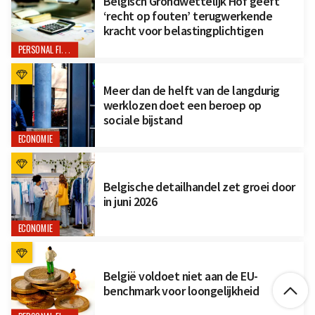
Belgisch Grondwettelijk Hof geeft
‘recht op fouten’ terugwerkende
kracht voor belastingplichtigen
PERSONAL FINANCE
Meer dan de helft van de langdurig
werklozen doet een beroep op
sociale bijstand
ECONOMIE
Belgische detailhandel zet groei door
in juni 2026
ECONOMIE
België voldoet niet aan de EU-

benchmark voor loongelijkheid