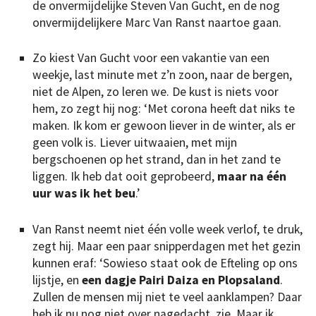
de onvermijdelijke Steven Van Gucht, en de nog
onvermijdelijkere Marc Van Ranst naartoe gaan.
Zo kiest Van Gucht voor een vakantie van een
weekje, last minute met z’n zoon, naar de bergen,
niet de Alpen, zo leren we. De kust is niets voor
hem, zo zegt hij nog: ‘Met corona heeft dat niks te
maken. Ik kom er gewoon liever in de winter, als er
geen volk is. Liever uitwaaien, met mijn
bergschoenen op het strand, dan in het zand te
liggen. Ik heb dat ooit geprobeerd,
maar na één
uur was ik het beu
.’
Van Ranst neemt niet één volle week verlof, te druk,
zegt hij. Maar een paar snipperdagen met het gezin
kunnen eraf: ‘Sowieso staat ook de Efteling op ons
lijstje, en
een dagje Pairi Daiza en Plopsaland
.
Zullen de mensen mij niet te veel aanklampen? Daar
heb ik nu nog niet over nagedacht, zie. Maar ik