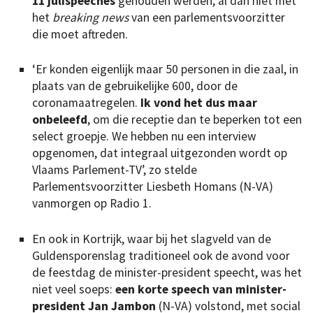
11 julispeeches
gehouden werden, al dan niet met
het
breaking news
van een parlementsvoorzitter
die moet aftreden.
‘Er konden eigenlijk maar 50 personen in die zaal, in
plaats van de gebruikelijke 600, door de
coronamaatregelen.
Ik vond het dus maar
onbeleefd
, om die receptie dan te beperken tot een
select groepje. We hebben nu een interview
opgenomen, dat integraal uitgezonden wordt op
Vlaams Parlement-TV’, zo stelde
Parlementsvoorzitter Liesbeth Homans (N-VA)
vanmorgen op Radio 1.
En ook in Kortrijk, waar bij het slagveld van de
Guldensporenslag traditioneel ook de avond voor
de feestdag de minister-president speecht, was het
niet veel soeps:
een korte speech van minister-
president Jan Jambon
(N-VA) volstond, met social