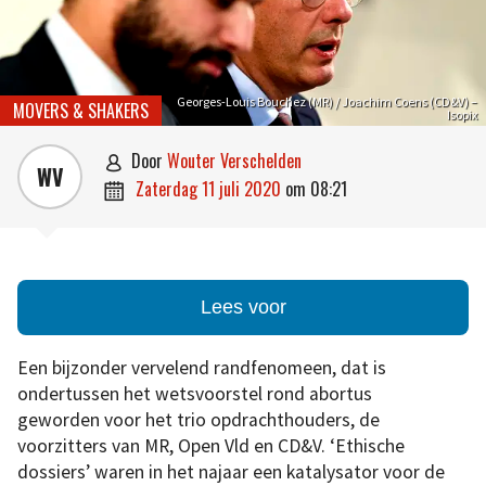
Georges-Louis Bouchez (MR) / Joachim Coens (CD&V) –
MOVERS & SHAKERS
Isopix
door
Wouter Verschelden

WV
zaterdag 11 juli 2020
om
08:21

Lees voor
Een bijzonder vervelend randfenomeen, dat is
ondertussen het wetsvoorstel rond abortus
geworden voor het trio opdrachthouders, de
voorzitters van MR, Open Vld en CD&V. ‘Ethische
dossiers’ waren in het najaar een katalysator voor de