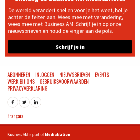
De wereld verandert snel en voor je het weet, hol je
achter de feiten aan. Wees mee met verandering,
wees mee met Business AM. Schrijf je in op onze
nieuwsbrieven en houd de vinger aan de pols.
Schrijf je in
ABONNEREN
INLOGGEN
NIEUWSBRIEVEN
EVENTS
WERK BIJ ONS
GEBRUIKSVOORWAARDEN
PRIVACYVERKLARING
Français
Business AM is part of
MediaNation