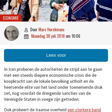
ECONOMIE
door
Marc Horckmans

maandag 30 juli 2018
om
10:06

Lees voor
In Iran proberen de autoriteiten de strijd aan te gaan
met een steeds diepere economische crisis die de
koopkracht van de lokale bevolking uitholt en de
heersende elite van het land onder toenemende druk
zet, nog voordat de dreigende sancties van de
Verenigde Staten in voege zijn getreden.
Ook probeert de Iraanse overheid
een sterkere band