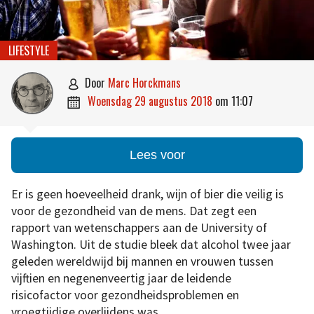
LIFESTYLE
door
Marc Horckmans

woensdag 29 augustus 2018
om
11:07

Lees voor
Er is geen hoeveelheid drank, wijn of bier die veilig is
voor de gezondheid van de mens. Dat zegt een
rapport van wetenschappers aan de University of
Washington. Uit de studie bleek dat alcohol twee jaar
geleden wereldwijd bij mannen en vrouwen tussen
vijftien en negenenveertig jaar de leidende
risicofactor voor gezondheidsproblemen en
vroegtijdige overlijdens was.