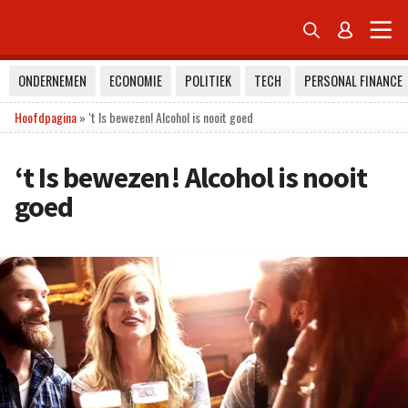


ONDERNEMEN
ECONOMIE
POLITIEK
TECH
PERSONAL FINANCE
Hoofdpagina
»
‘t Is bewezen! Alcohol is nooit goed
‘t Is bewezen! Alcohol is nooit
goed