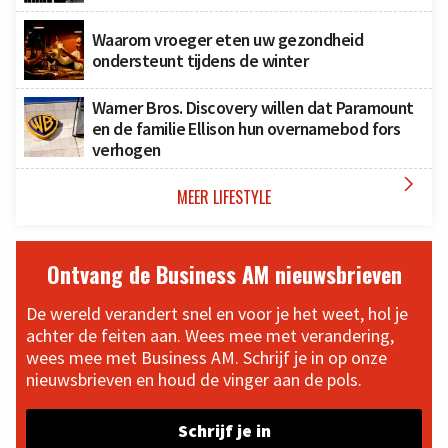
Waarom vroeger eten uw gezondheid
ondersteunt tijdens de winter
Warner Bros. Discovery willen dat Paramount
en de familie Ellison hun overnamebod fors
verhogen

MEER LIFESTYLE
Ontvang de Business AM nieuwsbrieven
De wereld verandert snel en voor je het weet, hol je
achter de feiten aan. Wees mee met verandering,
wees mee met Business AM. Schrijf je in op onze
nieuwsbrieven en houd de vinger aan de pols.
Schrijf je in