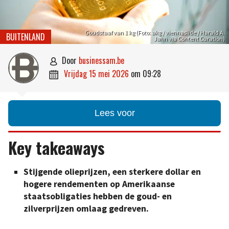
Goudstaaf van 1 kg (Foto: akg / viennaslide / Harald A.
BUITENLAND
Jahn via Content Curation)
door
businessam.be

vrijdag 15 mei 2026
om
09:28

Lees voor
Key takeaways
Stijgende olieprijzen, een sterkere dollar en
hogere rendementen op Amerikaanse
staatsobligaties hebben de goud- en
zilverprijzen omlaag gedreven.