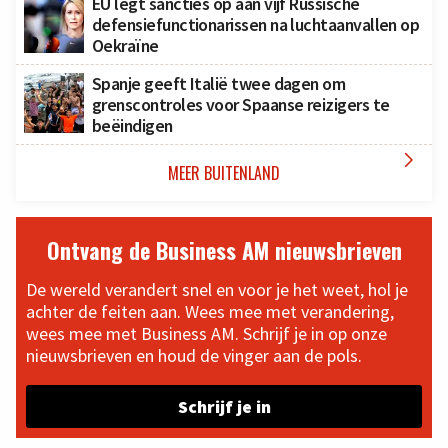
EU legt sancties op aan vijf Russische
defensiefunctionarissen na luchtaanvallen op
Oekraïne
Spanje geeft Italië twee dagen om
grenscontroles voor Spaanse reizigers te
beëindigen

MEER BUITENLAND
Ontvang de Business AM nieuwsbrieven
De wereld verandert snel en voor je het weet, hol je
achter de feiten aan. Wees mee met verandering,
wees mee met Business AM. Schrijf je in op onze
nieuwsbrieven en houd de vinger aan de pols.
Schrijf je in