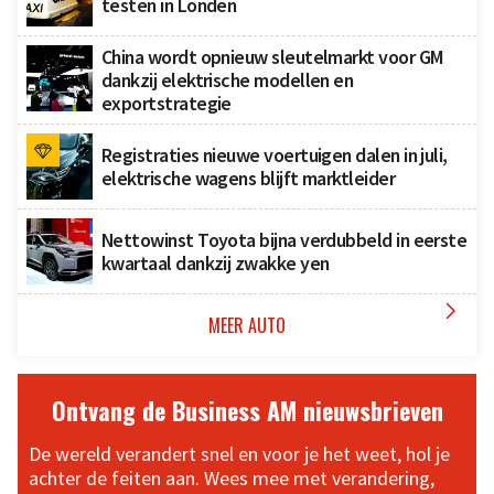
testen in Londen
China wordt opnieuw sleutelmarkt voor GM
dankzij elektrische modellen en
exportstrategie
Registraties nieuwe voertuigen dalen in juli,
elektrische wagens blijft marktleider
Nettowinst Toyota bijna verdubbeld in eerste
kwartaal dankzij zwakke yen

MEER AUTO
Ontvang de Business AM nieuwsbrieven
De wereld verandert snel en voor je het weet, hol je
achter de feiten aan. Wees mee met verandering,