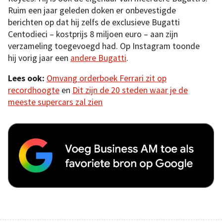
Ruim een jaar geleden doken er onbevestigde
berichten op dat hij zelfs de exclusieve Bugatti
Centodieci – kostprijs 8 miljoen euro – aan zijn
verzameling toegevoegd had. Op Instagram toonde
hij vorig jaar een
andere Bugatti
.
Lees ook:
Omvang orderboek Ferrari zit op
recordhoogte
en
Dit zijn de 20 steden waar je de
meeste supercars zal zien