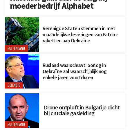
moederbedrijf Alphabet
Verenigde Staten stemmen in met
maandelijkse leveringen van Patriot-
raketten aan Oekraïne
BUITENLAND
Rusland waarschuwt: oorlog in
Oekraïne zal waarschijnlijk nog
enkele jaren voortduren
DEFENSIE
Drone ontploft in Bulgarije dicht
bij cruciale gasleiding
BUITENLAND