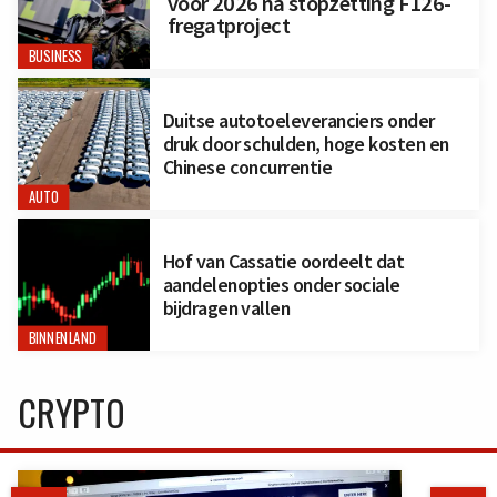
voor 2026 na stopzetting F126-
fregatproject
BUSINESS
Duitse autotoeleveranciers onder
druk door schulden, hoge kosten en
Chinese concurrentie
AUTO
Hof van Cassatie oordeelt dat
aandelenopties onder sociale
bijdragen vallen
BINNENLAND
CRYPTO