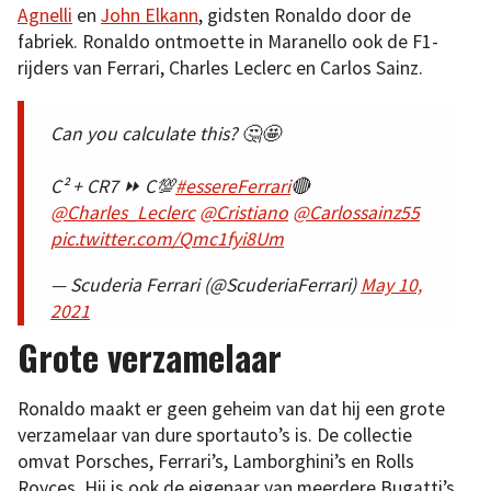
Agnelli
en
John Elkann
, gidsten Ronaldo door de
fabriek. Ronaldo ontmoette in Maranello ook de F1-
rijders van Ferrari, Charles Leclerc en Carlos Sainz.
Can you calculate this? 🤔🤩
C² + CR7 ⏩ C💯
#essereFerrari
🔴
@Charles_Leclerc
@Cristiano
@Carlossainz55
pic.twitter.com/Qmc1fyi8Um
— Scuderia Ferrari (@ScuderiaFerrari)
May 10,
2021
Grote verzamelaar
Ronaldo maakt er geen geheim van dat hij een grote
verzamelaar van dure sportauto’s is. De collectie
omvat Porsches, Ferrari’s, Lamborghini’s en Rolls
Royces. Hij is ook de eigenaar van meerdere Bugatti’s.