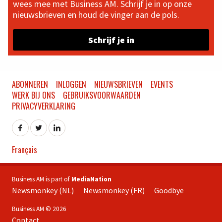
wees mee met Business AM. Schrijf je in op onze
nieuwsbrieven en houd de vinger aan de pols.
Schrijf je in
ABONNEREN
INLOGGEN
NIEUWSBRIEVEN
EVENTS
WERK BIJ ONS
GEBRUIKSVOORWAARDEN
PRIVACYVERKLARING
Français
Business AM is part of
MediaNation
Newsmonkey (NL)
Newsmonkey (FR)
Goodbye
Business AM © 2026
Contact