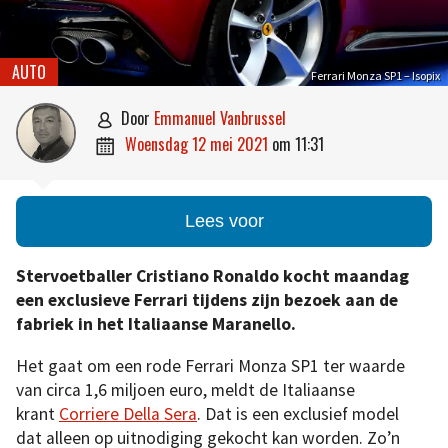
AUTO
Ferrari Monza SP1 – Isopix
door
Emmanuel Vanbrussel

woensdag 12 mei 2021
om
11:31

Lees voor
Stervoetballer Cristiano Ronaldo kocht maandag
een exclusieve Ferrari tijdens zijn bezoek aan de
fabriek in het Italiaanse Maranello.
Het gaat om een rode Ferrari Monza SP1 ter waarde
van circa 1,6 miljoen euro, meldt de Italiaanse
krant
Corriere Della Sera
. Dat is een exclusief model
dat alleen op uitnodiging gekocht kan worden. Zo’n