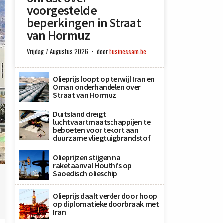
voorgestelde
beperkingen in Straat
van Hormuz
Vrijdag 7 Augustus 2026
door
businessam.be
Olieprijs loopt op terwijl Iran en
Oman onderhandelen over
Straat van Hormuz
Duitsland dreigt
luchtvaartmaatschappijen te
beboeten voor tekort aan
duurzame vliegtuigbrandstof
,
Olieprijzen stijgen na
.
raketaanval Houthi’s op
Saoedisch olieschip
Olieprijs daalt verder door hoop
op diplomatieke doorbraak met
Iran