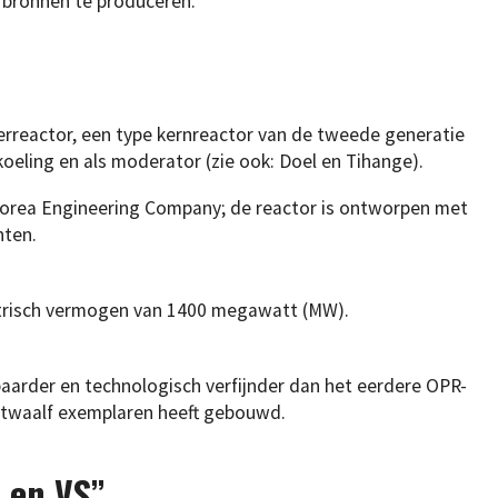
 bronnen te produceren.
erreactor, een type kernreactor van de tweede generatie
koeling en als moderator (zie ook: Doel en Tihange).
rea Engineering Company; de reactor is ontworpen met
hten.
ktrisch vermogen van 1400 megawatt (MW).
lbaarder en technologisch verfijnder dan het eerdere OPR-
twaalf exemplaren heeft gebouwd.
n en VS”