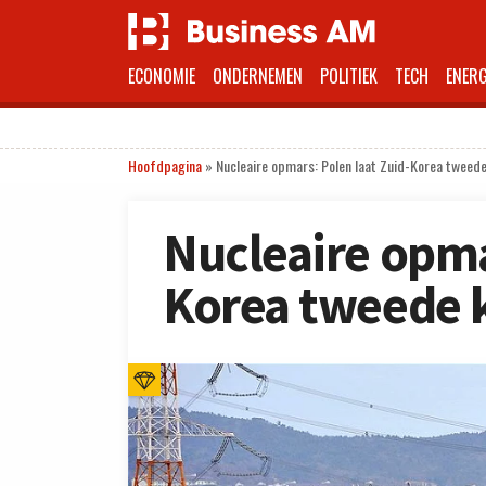
ECONOMIE
ONDERNEMEN
POLITIEK
TECH
ENERG
Hoofdpagina
»
Nucleaire opmars: Polen laat Zuid-Korea tweed
Nucleaire opma
Korea tweede 