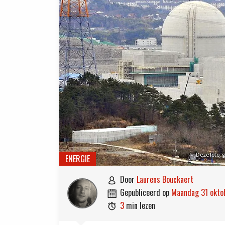
Deze foto,
ENERGIE
door
Laurens Bouckaert

gepubliceerd op
maandag 31 okt

3
min lezen
