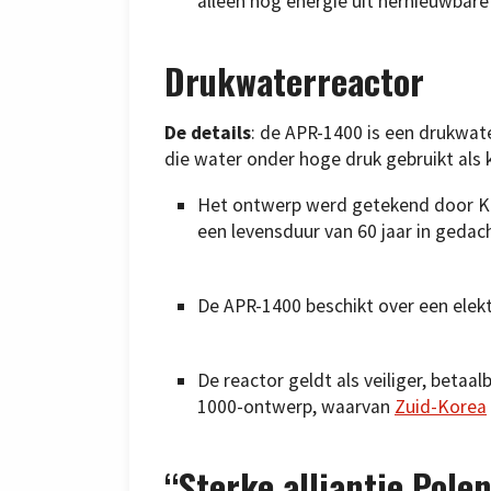
alleen nog energie uit hernieuwbare
Drukwaterreactor
De details
: de APR-1400 is een drukwat
die water onder hoge druk gebruikt als 
Het ontwerp werd getekend door Ko
een levensduur van 60 jaar in gedac
De APR-1400 beschikt over een ele
De reactor geldt als veiliger, betaa
1000-ontwerp, waarvan
Zuid-Korea
“Sterke alliantie Pole