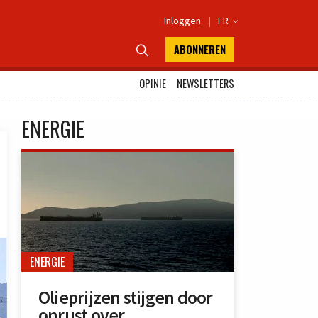
Inloggen
|
FR

ABONNEREN

OPINIE
NEWSLETTERS
ENERGIE
ENERGIE
Olieprijzen stijgen door
onrust over