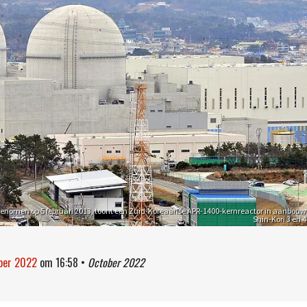
 genomen op 5 februari 2013, toont een Zuid-Koreaanse APR-1400-kernreactor in aanbouw
Shin-Kori 3 en 4
ober 2022
om
16:58
•
October 2022