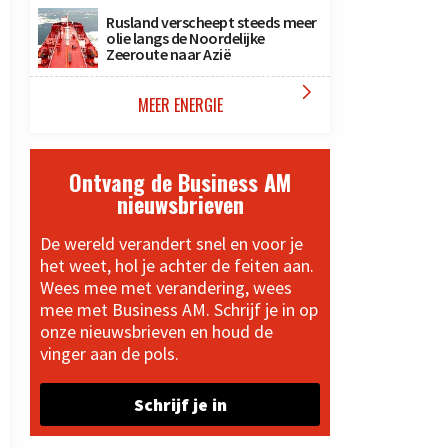
Rusland verscheept steeds meer
olie langs de Noordelijke
Zeeroute naar Azië

MEER ENERGIE
Ontvang de Business AM
nieuwsbrieven
De wereld verandert snel en voor je
het weet, hol je achter de feiten aan.
Wees mee met verandering, wees
mee met Business AM. Schrijf je in op
onze nieuwsbrieven en houd de
vinger aan de pols.
Schrijf je in