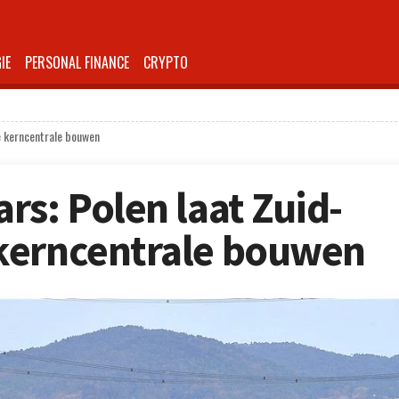
IE
PERSONAL FINANCE
CRYPTO
e kerncentrale bouwen
rs: Polen laat Zuid-
kerncentrale bouwen