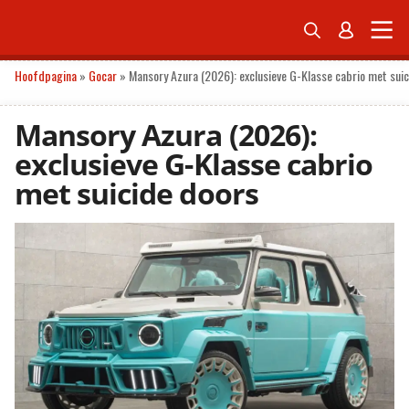


ONDERNEMEN
ECONOMIE
POLITIEK
TECH
PERSONAL FINANCE
Hoofdpagina
»
Gocar
»
Mansory Azura (2026): exclusieve G-Klasse cabrio met sui
Mansory Azura (2026):
exclusieve G-Klasse cabrio
met suicide doors