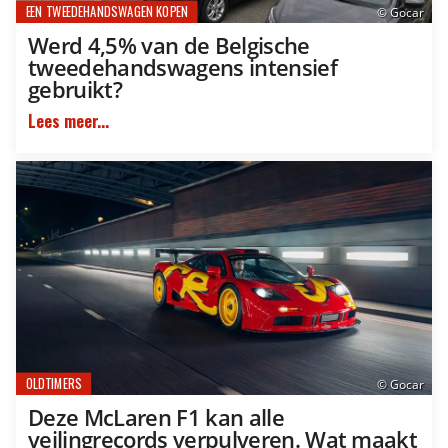
EEN TWEEDEHANDSWAGEN KOPEN
© Gocar
Werd 4,5% van de Belgische
tweedehandswagens intensief
gebruikt?
Lees meer...
OLDTIMERS
© Gocar
Deze McLaren F1 kan alle
veilingrecords verpulveren. Wat maakt