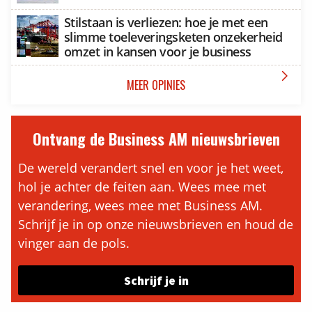
Stilstaan is verliezen: hoe je met een
slimme toeleveringsketen onzekerheid
omzet in kansen voor je business

MEER OPINIES
Ontvang de Business AM nieuwsbrieven
De wereld verandert snel en voor je het weet,
hol je achter de feiten aan. Wees mee met
verandering, wees mee met Business AM.
Schrijf je in op onze nieuwsbrieven en houd de
vinger aan de pols.
Schrijf je in