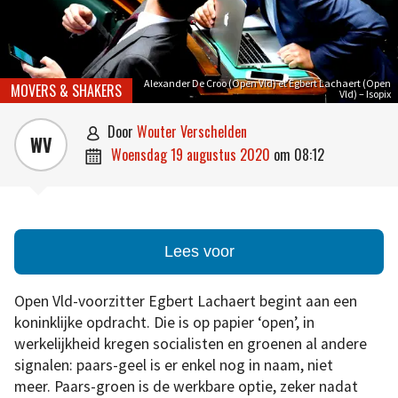
Alexander De Croo (Open Vld) et Egbert Lachaert (Open
MOVERS & SHAKERS
Vld) – Isopix
door
Wouter Verschelden

WV
woensdag 19 augustus 2020
om
08:12

Lees voor
Open Vld-voorzitter Egbert Lachaert begint aan een
koninklijke opdracht. Die is op papier ‘open’, in
werkelijkheid kregen socialisten en groenen al andere
signalen: paars-geel is er enkel nog in naam, niet
meer. Paars-groen is de werkbare optie, zeker nadat