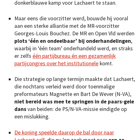
donkerblauwe kamp voor Lachaert te staan.
Maar eens die voorzitter werd, bouwde hij vooral
aan een sterke alliantie met de MR-voorzitter
Georges-Louis Bouchez. De MR en Open Vld werden
plots ‘één en ondeelbaar’ bij onderhandelingen
,
waarbij in ‘één team’ onderhandeld werd, en straks
er zelfs
één partijbureau én een gezamenlijk
partijcongres over het institutionele
komt.
Die strategie op lange termijn maakte dat Lachaert,
die nochtans verleid werd door toenmalige
preformateurs Magnette en Bart De Wever (N-VA),
niet bereid was mee te springen in de paars-gele
dans
van beiden: de PS/N-VA-missie eindigde op
een mislukking.
De koning speelde daarop de bal door naar
Lachaert zelf
, die nu ‘op zoek moet naar
een zo