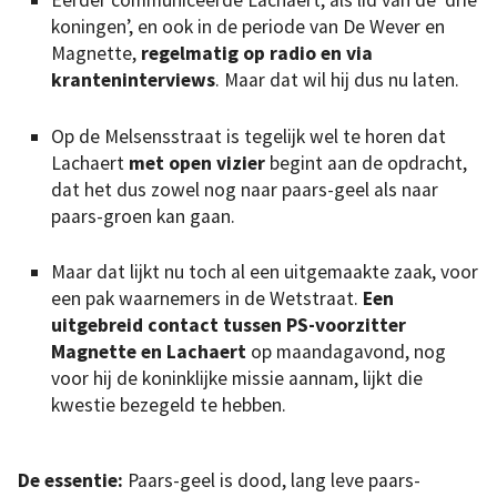
Eerder communiceerde Lachaert, als lid van de ‘drie
koningen’, en ook in de periode van De Wever en
Magnette,
regelmatig op radio en via
kranteninterviews
. Maar dat wil hij dus nu laten.
Op de Melsensstraat is tegelijk wel te horen dat
Lachaert
met open vizier
begint aan de opdracht,
dat het dus zowel nog naar paars-geel als naar
paars-groen kan gaan.
Maar dat lijkt nu toch al een uitgemaakte zaak, voor
een pak waarnemers in de Wetstraat.
Een
uitgebreid contact tussen PS-voorzitter
Magnette en Lachaert
op maandagavond, nog
voor hij de koninklijke missie aannam, lijkt die
kwestie bezegeld te hebben.
De essentie:
Paars-geel is dood, lang leve paars-