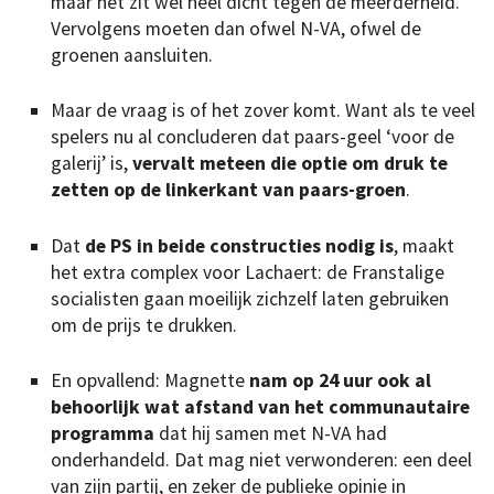
maar het zit wel héél dicht tegen de meerderheid.
Vervolgens moeten dan ofwel N-VA, ofwel de
groenen aansluiten.
Maar de vraag is of het zover komt. Want als te veel
spelers nu al concluderen dat paars-geel ‘voor de
galerij’ is,
vervalt meteen die optie om druk te
zetten op de linkerkant van paars-groen
.
Dat
de PS in beide constructies nodig is
, maakt
het extra complex voor Lachaert: de Franstalige
socialisten gaan moeilijk zichzelf laten gebruiken
om de prijs te drukken.
En opvallend: Magnette
nam op 24 uur ook al
behoorlijk wat afstand van het communautaire
programma
dat hij samen met N-VA had
onderhandeld. Dat mag niet verwonderen: een deel
van zijn partij, en zeker de publieke opinie in