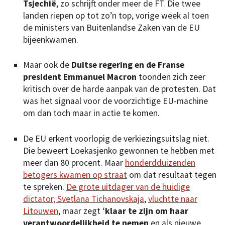
Tsjechië
, zo schrijft onder meer de FT. Die twee
landen riepen op tot zo’n top, vorige week al toen
de ministers van Buitenlandse Zaken van de EU
bijeenkwamen.
Maar ook de
Duitse regering en de Franse
president Emmanuel Macron
toonden zich zeer
kritisch over de harde aanpak van de protesten. Dat
was het signaal voor de voorzichtige EU-machine
om dan toch maar in actie te komen.
De EU erkent voorlopig de verkiezingsuitslag niet.
Die beweert Loekasjenko gewonnen te hebben met
meer dan 80 procent. Maar
honderdduizenden
betogers kwamen op straat
om dat resultaat tegen
te spreken.
De grote uitdager van de huidige
dictator, Svetlana Tichanovskaja
,
vluchtte naar
Litouwen
, maar zegt ‘
klaar te zijn om haar
verantwoordelijkheid te nemen
en als nieuwe