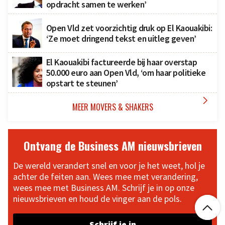
opdracht samen te werken’
Open Vld zet voorzichtig druk op El Kaouakibi:
‘Ze moet dringend tekst en uitleg geven’
El Kaouakibi factureerde bij haar overstap
50.000 euro aan Open Vld, ‘om haar politieke
opstart te steunen’

MEER MOVERS & SHAKERS
Ontvang de Business AM nieuwsbrieven
De wereld verandert snel en voor je het weet, hol je
achter de feiten aan. Wees mee met verandering,
wees mee met Business AM. Schrijf je in op onze
nieuwsbrieven en houd de vinger aan de pols.

Schrijf je in