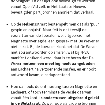
doorsijpelt. En dat lijkt ook bevestigd te worden
vanuit Open Vld zelf: in Het Laatste Nieuws
bevestigden partijbronnen anoniem dat verhaal.
Op de Melsensstraat bestempelt men dat als ‘puur
gespin en onjuist’. Maar feit is dat terwijl de
voorzitter van de liberalen wel uitgebreid met
Magnette overlegde, een gesprek met De Wever er
niet in zat. Bij de liberalen klonk het dat De Wever
niet zou antwoorden op sms’en, wat bij N-VA
manifest ontkend werd: daar is te horen dat De
Wever
meteen een meeting heeft aangeboden
aan Lachaert na verzoenende sms’en, en er nooit
antwoord kwam, dinsdagochtend.
Hoe dan ook: de ontmoeting tussen Magnette en
Lachaert, of toch tenminste de versie daarvan
vanuit één kant,
is ondertussen uitgebreid gelekt
in de Wetstraat
. Zowel rode als groene bronnen