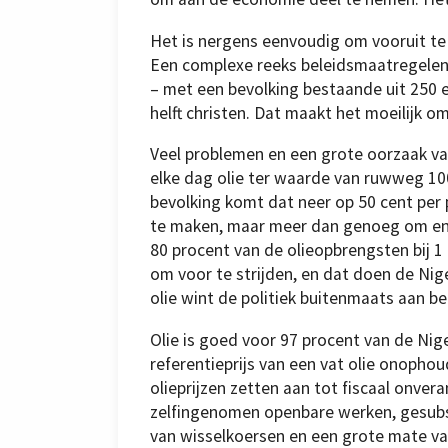
Het is nergens eenvoudig om vooruit te r
Een complexe reeks beleidsmaatregelen 
– met een bevolking bestaande uit 250 
helft christen. Dat maakt het moeilijk o
Veel problemen en een grote oorzaak van 
elke dag olie ter waarde van ruwweg 100
bevolking komt dat neer op 50 cent per 
te maken, maar meer dan genoeg om enke
80 procent van de olieopbrengsten bij 
om voor te strijden, en dat doen de Ni
olie wint de politiek buitenmaats aan be
Olie is goed voor 97 procent van de Nige
referentieprijs van een vat olie onophou
olieprijzen zetten aan tot fiscaal onver
zelfingenomen openbare werken, gesubsi
van wisselkoersen en een grote mate va
Fulani-