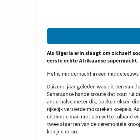
Als Nigeria erin slaagt om zichzelf so
eerste echte Afrikaanse supermacht.
Het is middernacht in een middeleeuws p
Duizend jaar geleden was dit een van de 
Saharaanse handelsroute dat zout ruilde
anderhalve meter dik, boekenrekken die 
rijkelijk versierde mozaïeken koepels. 
uitziende man met een witte tulband en e
twee staarten van de ceremoniële knoop d
konijnenoren.