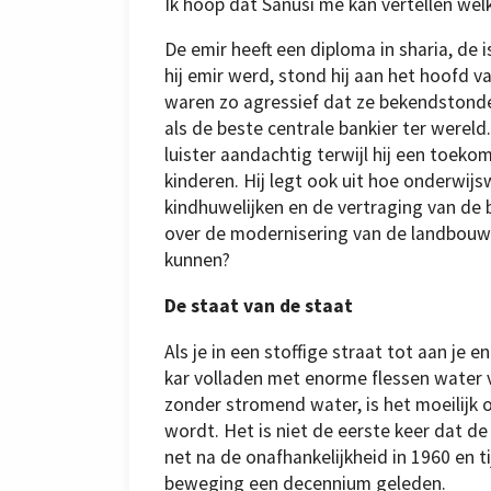
Ik hoop dat Sanusi me kan vertellen wel
De emir heeft een diploma in sharia, de
hij emir werd, stond hij aan het hoofd v
waren zo agressief dat ze bekendstonde
als de beste centrale bankier ter wereld.
luister aandachtig terwijl hij een toeko
kinderen. Hij legt ook uit hoe onderwij
kindhuwelijken en de vertraging van de 
over de modernisering van de landbouw 
kunnen?
De staat van de staat
Als je in een stoffige straat tot aan je 
kar volladen met enorme flessen water 
zonder stromend water, is het moeilijk 
wordt. Het is niet de eerste keer dat d
net na de onafhankelijkheid in 1960 en t
beweging een decennium geleden.