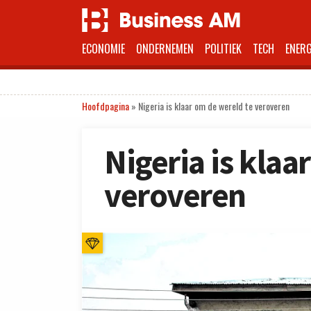
ECONOMIE
ONDERNEMEN
POLITIEK
TECH
ENERG
Hoofdpagina
»
Nigeria is klaar om de wereld te veroveren
Nigeria is klaa
veroveren