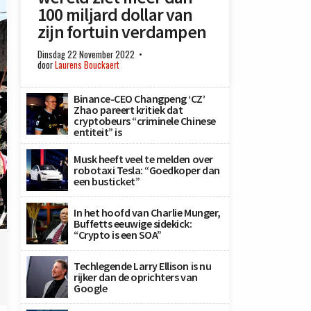
100 miljard dollar van
zijn fortuin verdampen
Dinsdag 22 November 2022
door
Laurens Bouckaert
Binance-CEO Changpeng ‘CZ’
Zhao pareert kritiek dat
cryptobeurs “criminele Chinese
entiteit” is
Musk heeft veel te melden over
robotaxi Tesla: “Goedkoper dan
een busticket”
In het hoofd van Charlie Munger,
Buffetts eeuwige sidekick:
“Crypto is een SOA”
Techlegende Larry Ellison is nu
rijker dan de oprichters van
Google