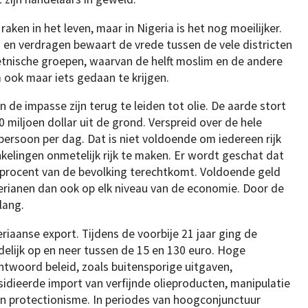
aken in het leven, maar in Nigeria is het nog moeilijker.
en verdragen bewaart de vrede tussen de vele districten
etnische groepen, waarvan de helft moslim en de andere
m ook maar iets gedaan te krijgen.
de impasse zijn terug te leiden tot olie. De aarde stort
 miljoen dollar uit de grond. Verspreid over de hele
persoon per dag. Dat is niet voldoende om iedereen rijk
lingen onmetelijk rijk te maken. Er wordt geschat dat
1 procent van de bevolking terechtkomt. Voldoende geld
gerianen dan ook op elk niveau van de economie. Door de
lang.
riaanse export. Tijdens de voorbije 21 jaar ging de
delijk op en neer tussen de 15 en 130 euro. Hoge
antwoord beleid, zoals buitensporige uitgaven,
dieerde import van verfijnde olieproducten, manipulatie
n protectionisme. In periodes van hoogconjunctuur