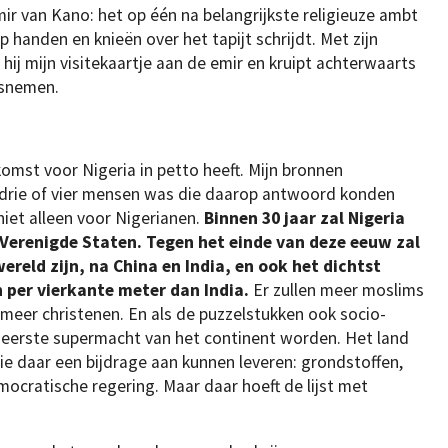
r van Kano: het op één na belangrijkste religieuze ambt
 op handen en knieën over het tapijt schrijdt. Met zijn
hij mijn visitekaartje aan de emir en kruipt achterwaarts
tsnemen.
komst voor Nigeria in petto heeft. Mijn bronnen
 drie of vier mensen was die daarop antwoord konden
 niet alleen voor Nigerianen.
Binnen 30 jaar zal Nigeria
Verenigde Staten. Tegen het einde van deze eeuw zal
ereld zijn, na China en India, en ook het dichtst
 per vierkante meter dan India.
Er zullen meer moslims
meer christenen. En als de puzzelstukken ook socio-
e eerste supermacht van het continent worden. Het land
ie daar een bijdrage aan kunnen leveren: grondstoffen,
mocratische regering. Maar daar hoeft de lijst met