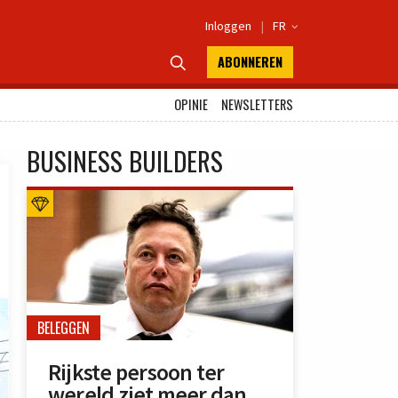
Inloggen
|
FR

ABONNEREN

OPINIE
NEWSLETTERS
BUSINESS BUILDERS
BELEGGEN
Rijkste persoon ter
wereld ziet meer dan