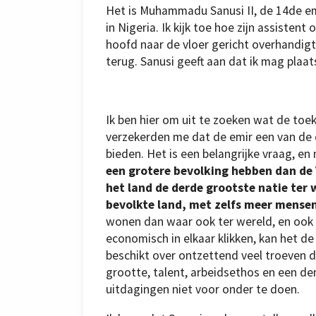
Het is Muhammadu Sanusi II, de 14de emi
Grote
in Nigeria. Ik kijk toe hoe zijn assistent
boerderijen
verstoten
hoofd naar de vloer gericht overhandigt 
nomadische
herders,
terug. Sanusi geeft aan dat ik mag plaa
wat
tot
geweld
leidt.
Ik ben hier om uit te zoeken wat de toe
verzekerden me dat de emir een van de
bieden. Het is een belangrijke vraag, en
een grotere bevolking hebben dan de 
het land de derde grootste natie ter w
bevolkte land, met zelfs meer mensen
wonen dan waar ook ter wereld, en ook 
economisch in elkaar klikken, kan het d
beschikt over ontzettend veel troeven d
grootte, talent, arbeidsethos en een de
uitdagingen niet voor onder te doen.