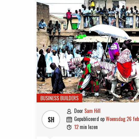
BUSINESS BUILDERS
door
Sam Hill

SH
gepubliceerd op
woensdag 26 fe

12
min lezen
