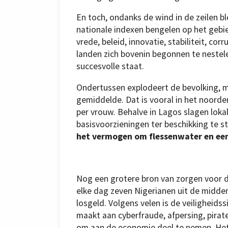
En toch, ondanks de wind in de zeilen b
nationale indexen bengelen op het gebie
Afgestudeerde
aan
vrede, beleid, innovatie, stabiliteit, co
MIT
en
landen zich bovenin begonnen te nestele
oprichter
van
succesvolle staat.
WeCyclers,
Bilikiss
Adebiyi-
Abiola,
Ondertussen explodeert de bevolking, me
begeeft
zich
gemiddelde. Dat is vooral in het noorden
op
het
per vrouw. Behalve in Lagos slagen lokal
gladde
ijs
basisvoorzieningen ter beschikking te st
tussen
winst
het vermogen om flessenwater en een
en
weldoen
in
Lagos.
Nog een grotere bron van zorgen voor d
elke dag zeven Nigerianen uit de midden
losgeld. Volgens velen is de veiligheids
maakt aan cyberfraude, afpersing, pirate
om aan de economie deel te nemen. Het 