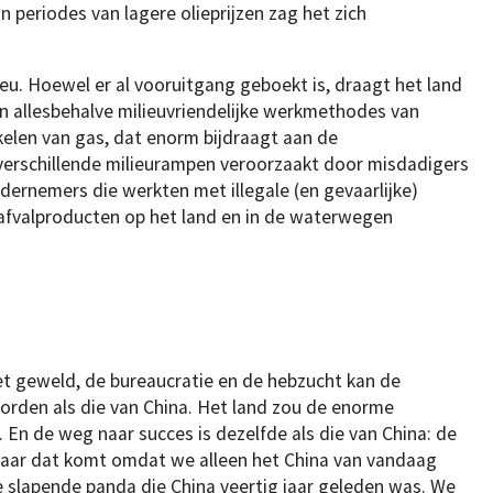
n periodes van lagere olieprijzen zag het zich
ieu. Hoewel er al vooruitgang geboekt is, draagt het land
n allesbehalve milieuvriendelijke werkmethodes van
kkelen van gas, dat enorm bijdraagt aan de
verschillende milieurampen veroorzaakt door misdadigers
ondernemers die werkten met illegale (en gevaarlijke)
n afvalproducten op het land en in de waterwegen
het geweld, de bureaucratie en de hebzucht kan de
rden als die van China. Het land zou de enorme
 En de weg naar succes is dezelfde als die van China: de
maar dat komt omdat we alleen het China van vandaag
e slapende panda die China veertig jaar geleden was. We