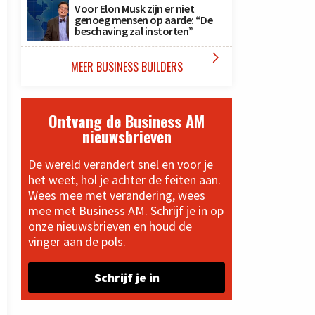
Voor Elon Musk zijn er niet
genoeg mensen op aarde: “De
beschaving zal instorten”

MEER BUSINESS BUILDERS
Ontvang de Business AM
nieuwsbrieven
De wereld verandert snel en voor je
het weet, hol je achter de feiten aan.
Wees mee met verandering, wees
mee met Business AM. Schrijf je in op
onze nieuwsbrieven en houd de
vinger aan de pols.
Schrijf je in