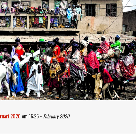
bruari 2020
om
16:25
•
February 2020