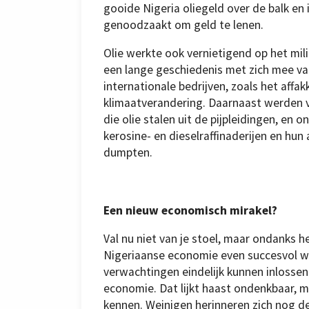
meisjes
gooide Nigeria oliegeld over de balk en i
wonen
de
genoodzaakt om geld te lenen.
les
bij
in
een
Olie werkte ook vernietigend op het mil
klas
van
een lange geschiedenis met zich mee va
de
Wuro
internationale bedrijven, zoals het affa
Fulbe
Nomadic
klimaatverandering. Daarnaast werden 
School
in
die olie stalen uit de pijpleidingen, en 
het
Kachia
kerosine- en dieselraffinaderijen en hu
Graas-
reservaat
dumpten.
in
de
staat
Kaduna.
Een nieuw economisch mirakel?
Val nu niet van je stoel, maar ondanks 
Nigeriaanse economie even succesvol wo
verwachtingen eindelijk kunnen inlossen.
economie. Dat lijkt haast ondenkbaar, 
kennen. Weinigen herinneren zich nog d