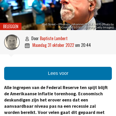
Wall Street – (Photo by Johannes EISELE / AFP) (Photo by
BELEGGEN
JOHANNES EISELE/AFP via Getty Images)
door
Baptiste Lambert

maandag 31 oktober 2022
om
20:44

Lees voor
Alle ingrepen van de Federal Reserve ten spijt blijft
de Amerikaanse inflatie torenhoog. Economisch
deskundigen zijn het erover eens dat een
aanvaardbaar niveau pas na een recessie zal
worden bereikt. Voor velen gaat dit gepaard met