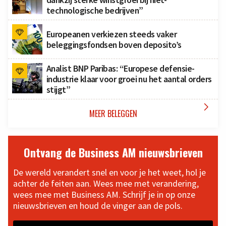
technologische bedrijven”
Europeanen verkiezen steeds vaker
beleggingsfondsen boven deposito’s
Analist BNP Paribas: “Europese defensie-
industrie klaar voor groei nu het aantal orders
stijgt”

MEER BELEGGEN
Ontvang de Business AM nieuwsbrieven
De wereld verandert snel en voor je het weet, hol je
achter de feiten aan. Wees mee met verandering,
wees mee met Business AM. Schrijf je in op onze
nieuwsbrieven en houd de vinger aan de pols.