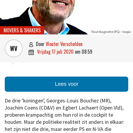
MOVERS & SHAKERS
Paul Magnette (PS) – Isopix
door
Wouter Verschelden

WV
vrijdag 17 juli 2020
om
08:59

Lees voor
De drie ‘koningen’, Georges-Louis Bouchez (MR),
Joachim Coens (CD&V) en Egbert Lachaert (Open Vld),
proberen krampachtig om hun rol in de cockpit te
houden. Maar de politieke realiteit zit anders in elkaar:
het zijn niet die drie, maar eerder PS en N-VA die