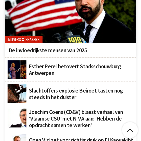
MOVERS & SHAKERS
De invloedrijkste mensen van 2025
Esther Perel betovert Stadsschouwburg
Antwerpen
Slachtoffers explosie Beiroet tasten nog
steeds in het duister
Joachim Coens (CD&V) blaast verhaal van
‘Vlaamse CSU’ met N-VA aan: ‘Hebben de
opdracht samen te werken’

Open Vld zet voorzichtig druk op El Kaouakibi: