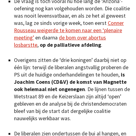
De vraag is toch vooral nu hoe lang de ‘Arizona’-
oefening nog kan volgehouden worden. Die coalitie
was nooit levensvatbaar, en als ze het al geweest
was, lag ze sinds vorige week, toen eerst
Conner
Rousseau weigerde te komen naar een ‘plenaire
meeting’
en daarna
de bom over abortus
losbarstte
,
op de palliatieve afdeling
.
Overigens zitten de ‘drie koningen’ daarbij niet op
één lijn: terwijl de liberalen angstvallig proberen de
PS uit de huidige onderhandelingen te houden,
is
Joachim Coens (CD&V) de komst van Magnette
ook helemaal niet ongenegen
. De lijnen tussen de
Wetstraat 89 en de Keizerslaan zijn altijd ‘open’
gebleven en de analyse bij de christendemocraten
bleef van bij de start dat dergelijke coalitie
nauwelijks werkbaar was.
De liberalen zien ondertussen de bui al hangen, en