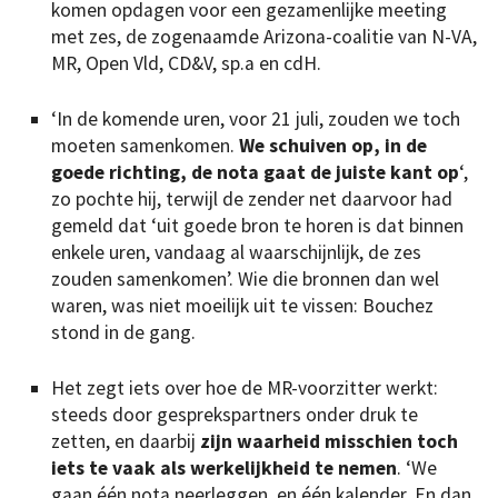
komen opdagen voor een gezamenlijke meeting
met zes, de zogenaamde Arizona-coalitie van N-VA,
MR, Open Vld, CD&V, sp.a en cdH.
‘In de komende uren, voor 21 juli, zouden we toch
moeten samenkomen.
We schuiven op, in de
goede richting, de nota gaat de juiste kant op
‘,
zo pochte hij, terwijl de zender net daarvoor had
gemeld dat ‘uit goede bron te horen is dat binnen
enkele uren, vandaag al waarschijnlijk, de zes
zouden samenkomen’. Wie die bronnen dan wel
waren, was niet moeilijk uit te vissen: Bouchez
stond in de gang.
Het zegt iets over hoe de MR-voorzitter werkt:
steeds door gesprekspartners onder druk te
zetten, en daarbij
zijn waarheid misschien toch
iets te vaak als werkelijkheid te nemen
. ‘We
gaan één nota neerleggen, en één kalender. En dan