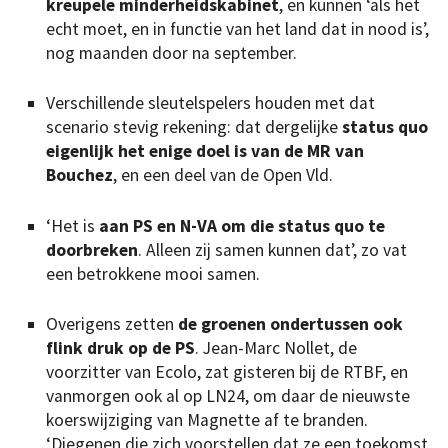
kreupele minderheidskabinet
, en kunnen ‘als het
echt moet, en in functie van het land dat in nood is’,
nog maanden door na september.
Verschillende sleutelspelers houden met dat
scenario stevig rekening: dat dergelijke
status quo
eigenlijk het enige doel is van de MR van
Bouchez
, en een deel van de Open Vld.
‘Het is
aan PS en N-VA om die status quo te
doorbreken
. Alleen zij samen kunnen dat’, zo vat
een betrokkene mooi samen.
Overigens zetten
de groenen ondertussen ook
flink druk op de PS
. Jean-Marc Nollet, de
voorzitter van Ecolo, zat gisteren bij de RTBF, en
vanmorgen ook al op LN24, om daar de nieuwste
koerswijziging van Magnette af te branden.
‘Diegenen die zich voorstellen dat ze een toekomst