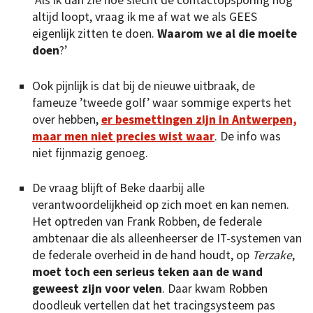
‘Als ik dan zie hoe slecht de contactopsporing nog
altijd loopt, vraag ik me af wat we als GEES
eigenlijk zitten te doen.
Waarom we al die moeite
doen
?’
Ook pijnlijk is dat bij de nieuwe uitbraak, de
fameuze ’tweede golf’ waar sommige experts het
over hebben,
er besmettingen zijn in Antwerpen,
maar men niet precies wist waar
. De info was
niet fijnmazig genoeg.
De vraag blijft of Beke daarbij alle
verantwoordelijkheid op zich moet en kan nemen.
Het optreden van Frank Robben, de federale
ambtenaar die als alleenheerser de IT-systemen van
de federale overheid in de hand houdt, op
Terzake
,
moet toch een serieus teken aan de wand
geweest zijn voor velen
. Daar kwam Robben
doodleuk vertellen dat het tracingsysteem pas