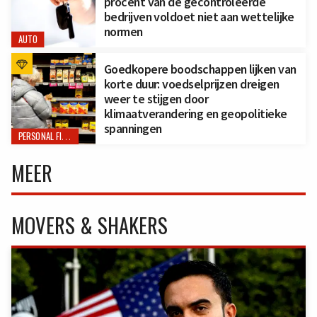
procent van de gecontroleerde
bedrijven voldoet niet aan wettelijke
normen
AUTO
Goedkopere boodschappen lijken van
korte duur: voedselprijzen dreigen
weer te stijgen door
klimaatverandering en geopolitieke
spanningen
PERSONAL FINANCE
MEER
MOVERS & SHAKERS