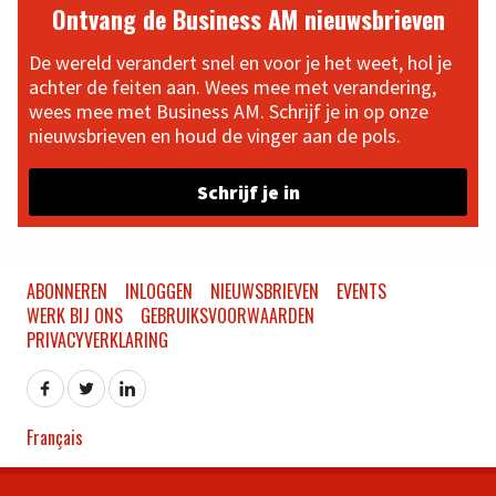
Ontvang de Business AM nieuwsbrieven
De wereld verandert snel en voor je het weet, hol je
achter de feiten aan. Wees mee met verandering,
wees mee met Business AM. Schrijf je in op onze
nieuwsbrieven en houd de vinger aan de pols.
Schrijf je in
ABONNEREN
INLOGGEN
NIEUWSBRIEVEN
EVENTS
WERK BIJ ONS
GEBRUIKSVOORWAARDEN
PRIVACYVERKLARING
Français