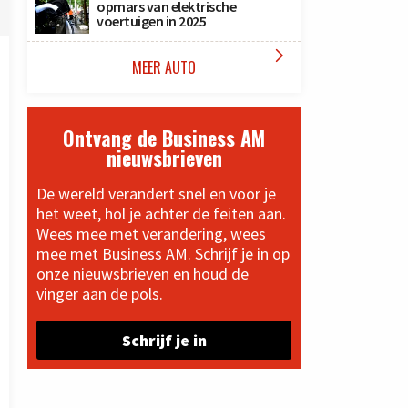
opmars van elektrische
voertuigen in 2025

MEER AUTO
Ontvang de Business AM
nieuwsbrieven
De wereld verandert snel en voor je
het weet, hol je achter de feiten aan.
Wees mee met verandering, wees
mee met Business AM. Schrijf je in op
onze nieuwsbrieven en houd de
vinger aan de pols.
Schrijf je in