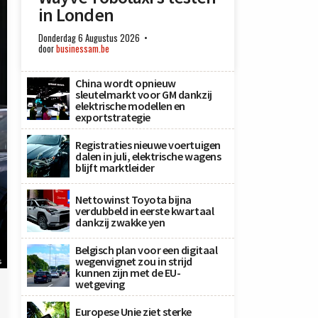
in Londen
Donderdag 6 Augustus 2026
door
businessam.be
China wordt opnieuw
sleutelmarkt voor GM dankzij
elektrische modellen en
exportstrategie
Registraties nieuwe voertuigen
dalen in juli, elektrische wagens
blijft marktleider
Nettowinst Toyota bijna
verdubbeld in eerste kwartaal
dankzij zwakke yen
Belgisch plan voor een digitaal
wegenvignet zou in strijd
s
kunnen zijn met de EU-
wetgeving
Europese Unie ziet sterke