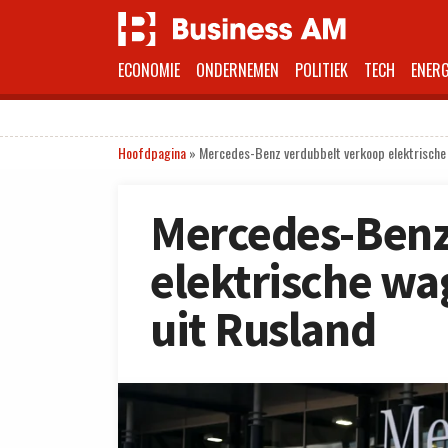
ECONOMIE
ONDERNEMEN
POLITIEK
TECH
ENERG
Hoofdpagina
»
Mercedes-Benz verdubbelt verkoop elektrische 
Mercedes-Benz
elektrische wag
uit Rusland