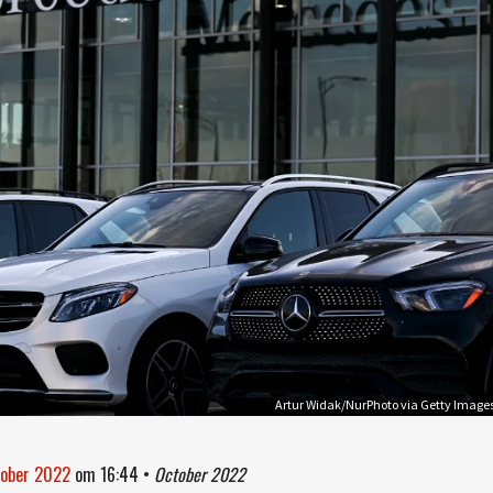
Artur Widak/NurPhoto via Getty Image
tober 2022
om
16:44
•
October 2022