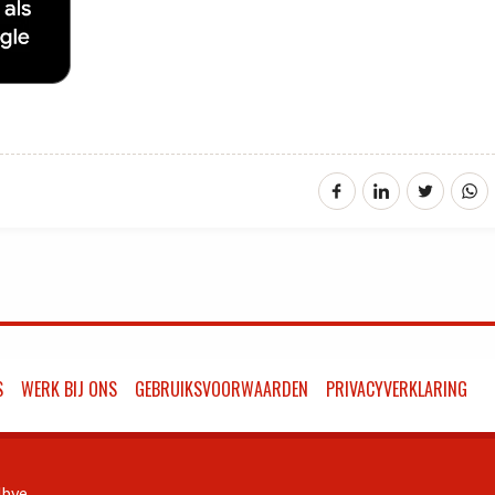
S
WERK BIJ ONS
GEBRUIKSVOORWAARDEN
PRIVACYVERKLARING
bye