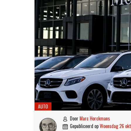
AUTO
door
Marc Horckmans

gepubliceerd op
woensdag 26 ok
