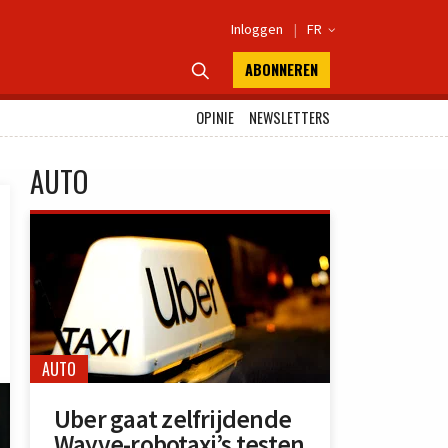
Inloggen
|
FR

ABONNEREN

OPINIE
NEWSLETTERS
AUTO
AUTO
Uber gaat zelfrijdende
Wayve-robotaxi’s testen