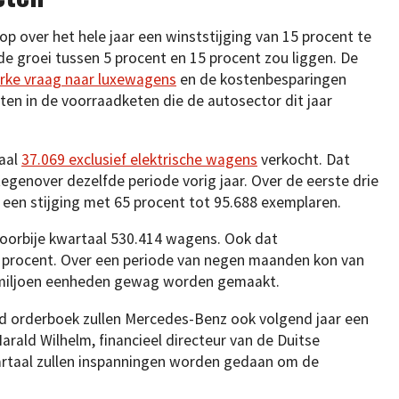
p over het hele jaar een winststijging van 15 procent te
e groei tussen 5 procent en 15 procent zou liggen. De
erke vraag naar luxewagens
en de kostenbesparingen
n in de voorraadketen die de autosector dit jaar
taal
37.069 exclusief elektrische wagens
verkocht. Dat
egenover dezelfde periode vorig jaar. Over de eerste drie
n een stijging met 65 procent tot 95.688 exemplaren.
voorbije kwartaal 530.414 wagens. Ook dat
 procent. Over een periode van negen maanden kon van
,5 miljoen eenheden gewag worden gemaakt.
ld orderboek zullen Mercedes-Benz ook volgend jaar een
arald Wilhelm, financieel directeur van de Duitse
artaal zullen inspanningen worden gedaan om de