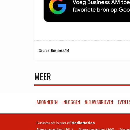
Source: BusinessAM
MEER
ABONNEREN
INLOGGEN
NIEUWSBRIEVEN
EVENT
Business AM is part of
MediaNation
Newsmonkey (NL)
Newsmonkey (FR)
Good