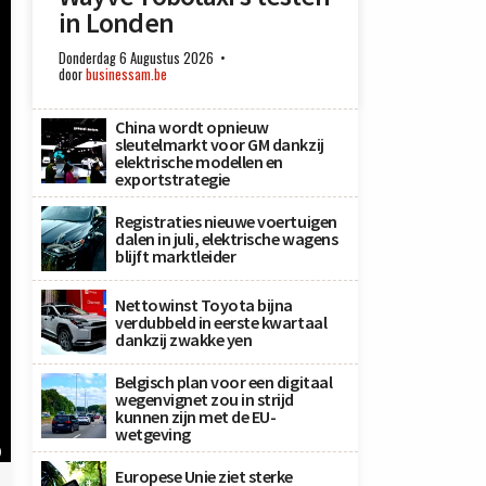
in Londen
Donderdag 6 Augustus 2026
door
businessam.be
China wordt opnieuw
sleutelmarkt voor GM dankzij
elektrische modellen en
exportstrategie
Registraties nieuwe voertuigen
dalen in juli, elektrische wagens
blijft marktleider
Nettowinst Toyota bijna
verdubbeld in eerste kwartaal
dankzij zwakke yen
Belgisch plan voor een digitaal
wegenvignet zou in strijd
kunnen zijn met de EU-
wetgeving
)
Europese Unie ziet sterke