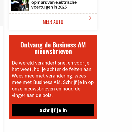
opmars van elektrische
voertuigen in 2025

MEER AUTO
Ontvang de Business AM
nieuwsbrieven
De wereld verandert snel en voor je
het weet, hol je achter de feiten aan.
Wees mee met verandering, wees
mee met Business AM. Schrijf je in op
onze nieuwsbrieven en houd de
vinger aan de pols.
Schrijf je in