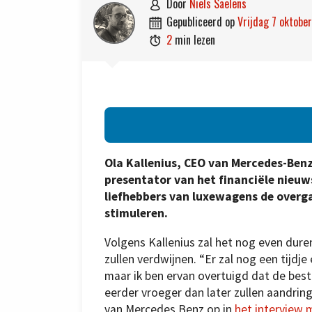
door
Niels Saelens

gepubliceerd op
vrijdag 7 oktobe

2
min lezen

Ola Kallenius, CEO van Mercedes-Benz
presentator van het financiële nieu
liefhebbers van luxewagens de overg
stimuleren.
Volgens Kallenius zal het nog even dure
zullen verdwijnen. “Er zal nog een tijd
maar ik ben ervan overtuigd dat de best
eerder vroeger dan later zullen aandrin
van Mercedes Benz op in
het interview 