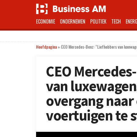
ECONOMIE
ONDERNEMEN
POLITIEK
TECH
ENERG
Hoofdpagina
»
CEO Mercedes-Benz: “Liefhebbers van luxewagen
CEO Mercedes-
van luxewagens
overgang naar 
voertuigen te 