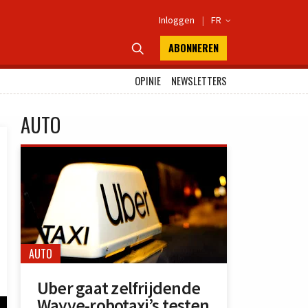
Inloggen
|
FR

ABONNEREN

OPINIE
NEWSLETTERS
AUTO
AUTO
Uber gaat zelfrijdende
Wayve-robotaxi’s testen