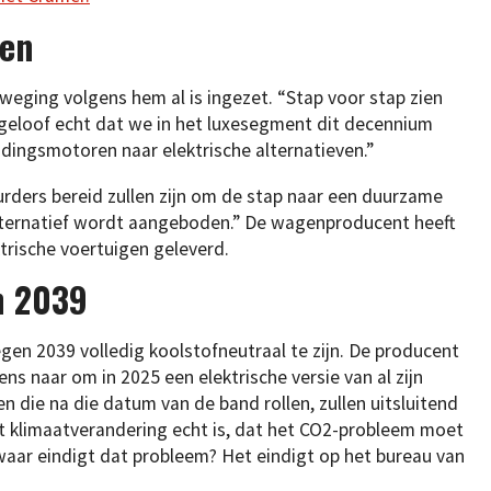
ven
eging volgens hem al is ingezet. “Stap voor stap zien
 geloof echt dat we in het luxesegment dit decennium
dingsmotoren naar elektrische alternatieven.”
rders bereid zullen zijn om de stap naar een duurzame
alternatief wordt aangeboden.” De wagenproducent heeft
ektrische voertuigen geleverd.
n 2039
gen 2039 volledig koolstofneutraal te zijn. De producent
ens naar om in 2025 een elektrische versie van al zijn
n die na die datum van de band rollen, zullen uitsluitend
dat klimaatverandering echt is, dat het CO2-probleem moet
waar eindigt dat probleem? Het eindigt op het bureau van