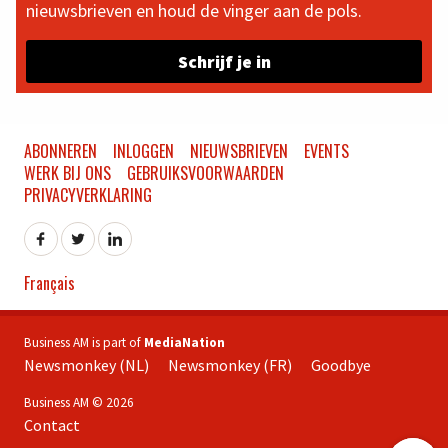
nieuwsbrieven en houd de vinger aan de pols.
Schrijf je in
ABONNEREN
INLOGGEN
NIEUWSBRIEVEN
EVENTS
WERK BIJ ONS
GEBRUIKSVOORWAARDEN
PRIVACYVERKLARING
Français
Business AM is part of
MediaNation
Newsmonkey (NL)
Newsmonkey (FR)
Goodbye
Business AM © 2026
Contact