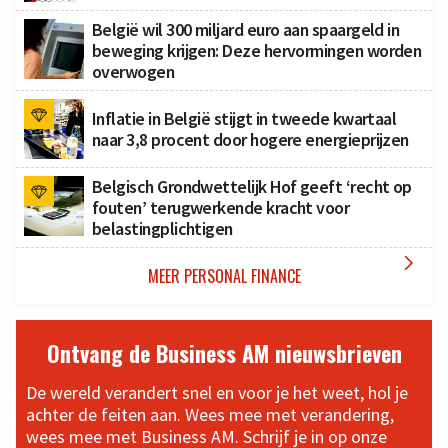
België wil 300 miljard euro aan spaargeld in
beweging krijgen: Deze hervormingen worden
overwogen
Inflatie in België stijgt in tweede kwartaal
naar 3,8 procent door hogere energieprijzen
Belgisch Grondwettelijk Hof geeft ‘recht op
fouten’ terugwerkende kracht voor
belastingplichtigen

MEER PERSONAL FINANCE
Ontvang de Business AM nieuwsbrieven
De wereld verandert snel en voor je het weet, hol je
achter de feiten aan. Wees mee met verandering,
wees mee met Business AM. Schrijf je in op onze