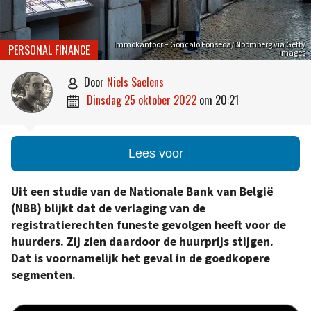
Immokantoor – Goncalo Fonseca/Bloomberg via Getty
PERSONAL FINANCE
Images
door
Niels Saelens

dinsdag 25 oktober 2022
om
20:21

Lees voor
Uit een studie van de Nationale Bank van België
(NBB) blijkt dat de verlaging van de
registratierechten funeste gevolgen heeft voor de
huurders. Zij zien daardoor de huurprijs stijgen.
Dat is voornamelijk het geval in de goedkopere
segmenten.