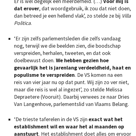
Er is wel degelijk een meerderheid. (…)
Voor mij is
dat erover
, dat woordgebruik, ik zou dat niet doen,
dan betreed je een hellend vlak’, zo stelde ze bij
Villa
Politica
.
‘Er zijn zelfs parlementsleden die zelfs vandaag
nog, terwijl we die beelden zien, die boodschap
verspreiden, herhalen, tweeten, en dat ook
doelbewust doen.
We hebben gezien hoe
gevaarlijk het is jarenlang verdeeldheid, haat en
populisme te verspreiden
. De VS komen na een
reis van vier jaar nu op dat punt. Wij zijn zo ver niet,
maar die reis is wel al ingezet’, zo stelde Melissa
Depraetere (Vooruit). Daarbij verwees ze naar Dries
Van Langenhove, parlementslid van Vlaams Belang.
‘De trieste taferelen in de VS zijn
exact wat het
establishment wil en waar het al maanden op
aanstuurt
. Het establishment doet alles om ervoor