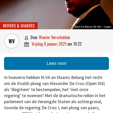
MOVERS & SHAKERS
Bart De Wever (N-VA) – Isopix
door
Wouter Verschelden

WV
vrijdag 8 januari 2021
om
10:22

Lees voor
In hoeverre hebben N-VA en Vlaams Belang het recht
om de Vivaldi-ploeg van Alexander De Croo (Open Vld)
als ‘illegitiem’ te bestempelen, het ‘niet onze
regering’ te noemen? Met de dramatische rellen in het
parlement van de Verenigde Staten als achtergrond,
toonde de regering De Croo I, een ploeg van paars,