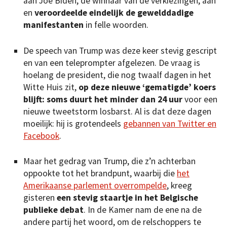
aan Joe Biden, de winnaar van de verkiezingen, aan
en
veroordeelde eindelijk de gewelddadige
manifestanten
in felle woorden.
De speech van Trump was deze keer stevig gescript
en van een teleprompter afgelezen. De vraag is
hoelang de president, die nog twaalf dagen in het
Witte Huis zit,
op deze nieuwe ‘gematigde’ koers
blijft: soms duurt het minder dan 24 uur
voor een
nieuwe tweetstorm losbarst. Al is dat deze dagen
moeilijk: hij is grotendeels
gebannen van Twitter en
Facebook
.
Maar het gedrag van Trump, die z’n achterban
oppookte tot het brandpunt, waarbij die
het
Amerikaanse parlement overrompelde
, kreeg
gisteren
een stevig staartje in het Belgische
publieke debat
. In de Kamer nam de ene na de
andere partij het woord, om de relschoppers te