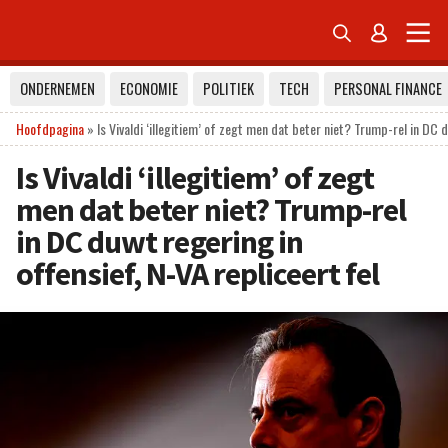


ONDERNEMEN
ECONOMIE
POLITIEK
TECH
PERSONAL FINANCE
Hoofdpagina
»
Is Vivaldi ‘illegitiem’ of zegt men dat beter niet? Trump-rel in DC d
Is Vivaldi ‘illegitiem’ of zegt
men dat beter niet? Trump-rel
in DC duwt regering in
offensief, N-VA repliceert fel