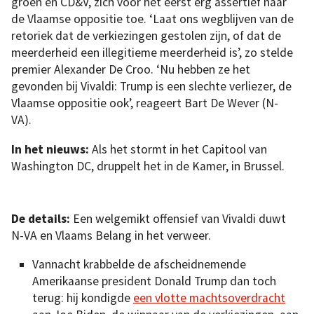
groen en CD&V, zich voor het eerst erg assertief naar
de Vlaamse oppositie toe. ‘Laat ons wegblijven van de
retoriek dat de verkiezingen gestolen zijn, of dat de
meerderheid een illegitieme meerderheid is’, zo stelde
premier Alexander De Croo. ‘Nu hebben ze het
gevonden bij Vivaldi: Trump is een slechte verliezer, de
Vlaamse oppositie ook’, reageert Bart De Wever (N-
VA).
In het nieuws:
Als het stormt in het Capitool van
Washington DC, druppelt het in de Kamer, in Brussel.
De details:
Een welgemikt offensief van Vivaldi duwt
N-VA en Vlaams Belang in het verweer.
Vannacht krabbelde de afscheidnemende
Amerikaanse president Donald Trump dan toch
terug: hij kondigde
een vlotte machtsoverdracht