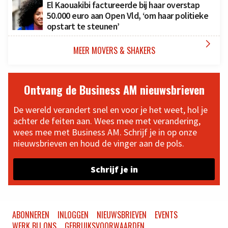
El Kaouakibi factureerde bij haar overstap
50.000 euro aan Open Vld, ‘om haar politieke
opstart te steunen’

MEER MOVERS & SHAKERS
Ontvang de Business AM nieuwsbrieven
De wereld verandert snel en voor je het weet, hol je
achter de feiten aan. Wees mee met verandering,
wees mee met Business AM. Schrijf je in op onze
nieuwsbrieven en houd de vinger aan de pols.
Schrijf je in
ABONNEREN
INLOGGEN
NIEUWSBRIEVEN
EVENTS
WERK BIJ ONS
GEBRUIKSVOORWAARDEN