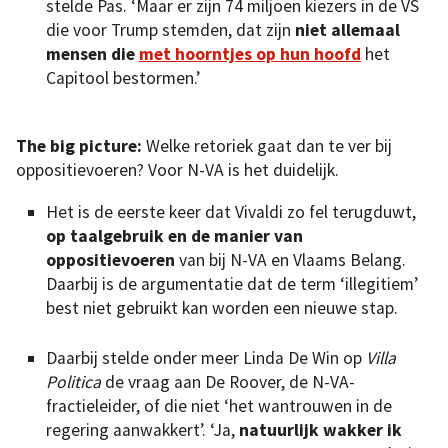
stelde Pas. ‘Maar er zijn 74 miljoen kiezers in de VS
die voor Trump stemden, dat zijn
niet allemaal
mensen die
met hoorntjes op hun hoofd
het
Capitool bestormen.’
The big picture:
Welke retoriek gaat dan te ver bij
oppositievoeren? Voor N-VA is het duidelijk.
Het is de eerste keer dat Vivaldi zo fel terugduwt,
op taalgebruik en de manier van
oppositievoeren
van bij N-VA en Vlaams Belang.
Daarbij is de argumentatie dat de term ‘illegitiem’
best niet gebruikt kan worden een nieuwe stap.
Daarbij stelde onder meer Linda De Win op
Villa
Politica
de vraag aan De Roover, de N-VA-
fractieleider, of die niet ‘het wantrouwen in de
regering aanwakkert’. ‘Ja,
natuurlijk wakker ik