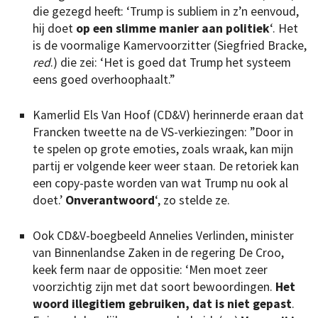
die gezegd heeft: ‘Trump is subliem in z’n eenvoud,
hij doet
op een slimme manier aan politiek
‘. Het
is de voormalige Kamervoorzitter (Siegfried Bracke,
red
.) die zei: ‘Het is goed dat Trump het systeem
eens goed overhoophaalt.”
Kamerlid Els Van Hoof (CD&V) herinnerde eraan dat
Francken tweette na de VS-verkiezingen: ”Door in
te spelen op grote emoties, zoals wraak, kan mijn
partij er volgende keer weer staan. De retoriek kan
een copy-paste worden van wat Trump nu ook al
doet.’
Onverantwoord
‘, zo stelde ze.
Ook CD&V-boegbeeld Annelies Verlinden, minister
van Binnenlandse Zaken in de regering De Croo,
keek ferm naar de oppositie: ‘Men moet zeer
voorzichtig zijn met dat soort bewoordingen.
Het
woord illegitiem gebruiken, dat is niet gepast
.