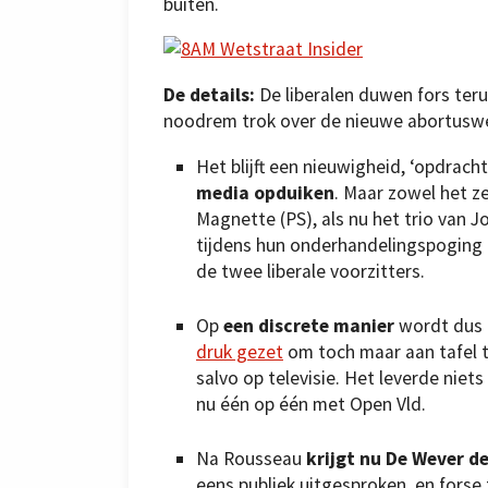
buiten.
De details:
De liberalen duwen fors ter
noodrem trok over de nieuwe abortusw
Het blijft een nieuwigheid, ‘opdrac
media opduiken
. Maar zowel het z
Magnette (PS), als nu het trio van 
tijdens hun onderhandelingspoging 
de twee liberale voorzitters.
Op
een discrete manier
wordt dus 
druk gezet
om toch maar aan tafel 
salvo op televisie. Het leverde niet
nu één op één met Open Vld.
Na Rousseau
krijgt nu De Wever de
eens publiek uitgesproken, en forse 