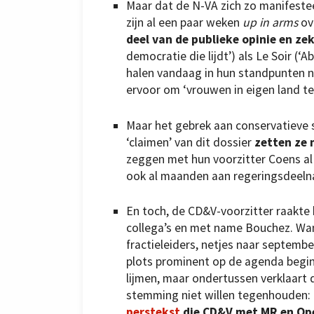
Maar dat de N-VA zich zo manifestee
zijn al een paar weken
up in arms
ov
deel van de publieke opinie en ze
democratie die lijdt’) als Le Soir (‘
halen vandaag in hun standpunten n
ervoor om ‘vrouwen in eigen land te 
Maar het gebrek aan conservatieve 
‘claimen’ van dit dossier
zetten ze
zeggen met hun voorzitter Coens al 
ook al maanden aan regeringsdeel
En toch, de CD&V-voorzitter raakte b
collega’s en met name Bouchez. Want
fractieleiders, netjes naar septemb
plots prominent op de agenda begin 
lijmen, maar ondertussen verklaart d
stemming niet willen tegenhouden:
perstekst
die CD&V met MR en Ope