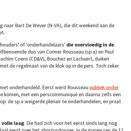
ug naar Bart De Wever (N-VA), die dit weekend aan de
et.
hthouders’ of ‘onderhandelaars’
die overvloedig in de
elfbenoemde duo van Conner Rousseau (sp.a) en Paul
Joachim Coens (CD&V), Bouchez en Lachaert, duiken
met de regelmaat van de klok op in de pers. Toch zeker
niet onderhandeld. Eerst werd Rousseau
publiek onder
te komen, met een perscommuniqué en daarna zelfs een
s op: de sp.a weigerde plenair te onderhandelen, en praat
 volle laag
. Die had zich voor het eerst sinds lang nog
taal geuit over het abortusdossier, in de marge van de 11