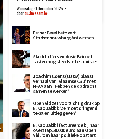
Woensdag 31 December 2025
door
businessam.be
Esther Perel betovert
Stadsschouwburg Antwerpen
Slachtoffers explosie Beiroet
tasten nog steeds in het duister
Joachim Coens (CD&V) blaast
verhaal van ‘Vlaamse CSU’ met
N-VA aan: ‘Hebben de opdracht
samen te werken’
Open Vld zet voorzichtig druk op
El Kaouakibi: ‘Ze moet dringend
tekst en uitleg geven’
El Kaouakibi factureerde bij haar
x
overstap 50.000 euro aan Open
Vld, ‘om haar politieke opstart