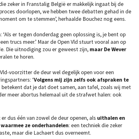
ie zeker in Franstalig België er makkelijk ingaat bij de
e proces doorlopen, we hebben twee debatten gehad in de
t moment om te stemmen’, herhaalde Bouchez nog eens.
: ‘Als er tegen donderdag geen oplossing is, je bent op
geen trucs meer.’ Maar de Open Vld stuurt vooral aan op
. Die uitnodiging zou er geweest zijn,
maar De Wever
beralen te horen.
ld-voorzitter de deur wel degelijk open voor een
ingspartners: ‘
Volgens mij zijn zelfs ook afspraken te
t betekent dat je dat doet samen, aan tafel, zoals wij met
der meer abortus helemaal uit de strafwet halen: ook
t er dus één van zowel de deur openen, als
uithalen en
en waarmee ze onderhandelen
: een techniek die zeker
paste, maar die Lachaert dus overneemt.