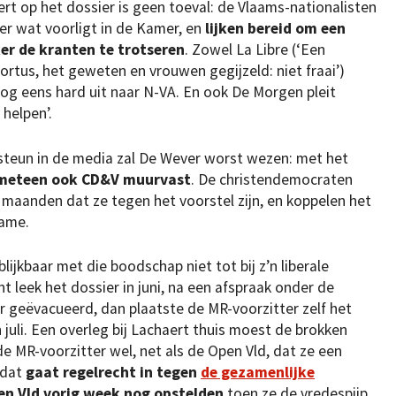
rt op het dossier is geen toeval: de Vlaams-nationalisten
er wat voorligt in de Kamer, en
lijken bereid om een
ker de kranten te trotseren
. Zowel La Libre (‘Een
Abortus, het geweten en vrouwen gegijzeld: niet fraai’)
og eens hard uit naar N-VA. En ook De Morgen pleit
helpen’.
steun in de media zal De Wever worst wezen: met het
 meteen ook CD&V muurvast
. De christendemocraten
maanden dat ze tegen het voorstel zijn, en koppelen het
name.
lijkbaar met die boodschap niet tot bij z’n liberale
 leek het dossier in juni, na een afspraak onder de
er geëvacueerd, dan plaatste de MR-voorzitter zelf het
juli. Een overleg bij Lachaert thuis moest de brokken
e MR-voorzitter wel, net als de Open Vld, dat ze een
 dat
gaat regelrecht in tegen
de gezamenlijke
n Vld vorig week nog opstelden
toen ze de vredespijp