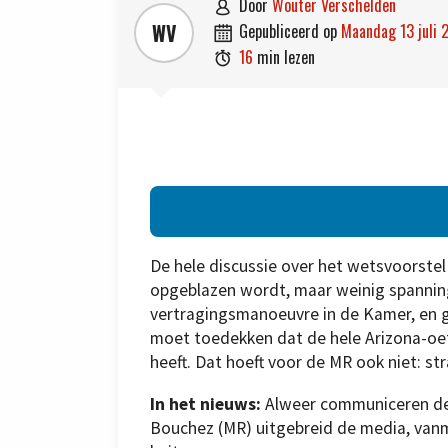
door
Wouter Verschelden

WV
gepubliceerd op
maandag 13 juli

16
min lezen

De hele discussie over het wetsvoorstel 
opgeblazen wordt, maar weinig spannin
vertragingsmanoeuvre in de Kamer, en g
moet toedekken dat de hele Arizona-oefe
heeft. Dat hoeft voor de MR ook niet: st
In het nieuws:
Alweer communiceren de
Bouchez (MR) uitgebreid de media, van