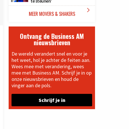
te steunen’

MEER MOVERS & SHAKERS
Ontvang de Business AM
nieuwsbrieven
De wereld verandert snel en voor je
het weet, hol je achter de feiten aan.
Wees mee met verandering, wees
mee met Business AM. Schrijf je in op
onze nieuwsbrieven en houd de
vinger aan de pols.
Schrijf je in