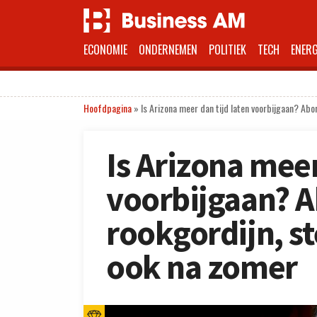
ECONOMIE
ONDERNEMEN
POLITIEK
TECH
ENERG
Hoofdpagina
»
Is Arizona meer dan tijd laten voorbijgaan? Ab
Is Arizona meer
voorbijgaan? A
rookgordijn, s
ook na zomer