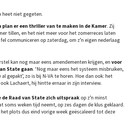
 heet niet gegeten.
 plan er een thriller van te maken in de Kamer
. Zij
mer tillen, en het niet meer voor het zomerreces laten
 fel communiceren op zaterdag, om z’n eigen nederlaag
orstel kan nog maar eens amendementen krijgen, en
voor
van State gaan
. ‘Nog maar eens het systeem misbruiken,
e al gepakt’, zo is bij N-VA te horen. Hoe dan ook: het
ok Lachaert, hij hintte ernaar in zijn interview.
 de Raad van State zich uitspraak
op z’n minst
at soms weken tijd neemt, op zes dagen de klus geklaard.
s het plots dus eind vorige week geëscaleerd tot deze