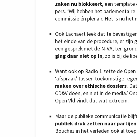
zaken nu blokkeert
, een template d
pers. ‘Wij hebben het parlementair
commissie én plenair. Het is nu he
Ook Lachaert leek dat te bevestigen
het einde van de procedure, er zijn 
een gesprek met de N-VA, ten gronde
ging daar niet op in
, zo is bij de li
Want ook op Radio 1 zette de Open V
‘afspraak’ tussen toekomstige reger
maken over ethische dossiers
. Da
CD&V doen, en niet in de media.’ On
Open Vld vindt dat wat extreem.
Maar de publieke communicatie blijf
publiek druk zetten naar partij
Bouchez in het verleden ook al toe