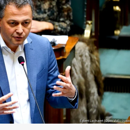
Egbert Lachaert (Open Vld) – Isopi