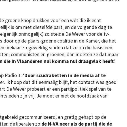
 de groene knop drukken voor een wet die ik echt
eilijk is om met diezelfde partijen de volgende dag te
 eigenlijk onmogelijk’, zo stelde De Wever voor de tv-
s door op de paars-groene coalitie in de Kamer, die het
ijen mekaar zo geweldig vinden dat ze op die basis een
isten, communisten en groenen, dan moeten ze dat maar
ijn die in Vlaanderen nul komma nul draagvlak heeft
.’
 Radio 1: ‘
Door scudraketten in de media af te
r. Ik hoop dat dit eenmalig blijft, het contact was goed
art De Wever probeert er een partijpolitiek spel van te
ntsleden zijn vrij. Je moet er niet de hoofdzaak van
itgebreid gecommuniceerd, en gretig gehapt op de
tten de liberalen zo
de N-VA neer als de partij die de