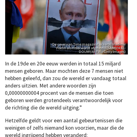
De cover van Time magazine, waarbij Vladimir
Poetin als Hitler wordt afgebeeld (SAMEER AL-
DOUMY/AFP via Getty Images)
In de 19de en 20e eeuw werden in totaal 15 miljard
mensen geboren. Maar mochten deze 7 mensen niet
hebben geleefd, dan zou de wereld er vandaag totaal
anders uitzien. Met andere woorden zijn
0,00000000004 procent van de mensen die toen
geboren werden grotendeels verantwoordelijk voor
de richting die de wereld uitging.”
Hetzelfde geldt voor een aantal gebeurtenissen die
weinigen of zelfs niemand kon voorzien, maar die de
wereld ingrijpend hebben veranderd: