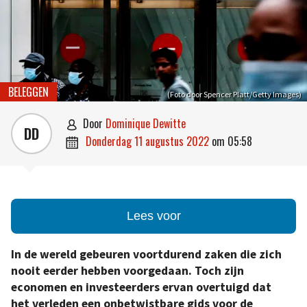
BELEGGEN
(Foto door Spencer Platt/Getty Images)
door
Dominique Dewitte

DD
donderdag 11 augustus 2022
om
05:58

Lees voor
In de wereld gebeuren voortdurend zaken die zich
nooit eerder hebben voorgedaan. Toch zijn
economen en investeerders ervan overtuigd dat
het verleden een onbetwistbare gids voor de