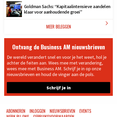
Goldman Sachs: “Kapitaalintensieve aandelen
klaar voor aanhoudende groei”

MEER BELEGGEN
Ontvang de Business AM nieuwsbrieven
De wereld verandert snel en voor je het weet, hol je
achter de feiten aan. Wees mee met verandering,
wees mee met Business AM. Schrijf je in op onze
nieuwsbrieven en houd de vinger aan de pols.
Schrijf je in
ABONNEREN
INLOGGEN
NIEUWSBRIEVEN
EVENTS
WERK BIJ ONS
GEBRUIKSVOORWAARDEN