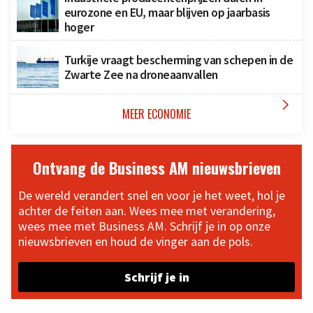
eurozone en EU, maar blijven op jaarbasis
hoger
Turkije vraagt bescherming van schepen in de
Zwarte Zee na droneaanvallen

MEER ECONOMIE
Ontvang de Business AM nieuwsbrieven
De wereld verandert snel en voor je het weet, hol je
achter de feiten aan. Wees mee met verandering,
wees mee met Business AM. Schrijf je in op onze
nieuwsbrieven en houd de vinger aan de pols.
Schrijf je in