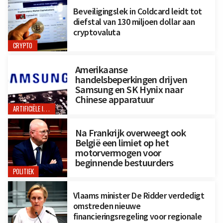
Beveiligingslek in Coldcard leidt tot
diefstal van 130 miljoen dollar aan
cryptovaluta
CRYPTO
Amerikaanse
handelsbeperkingen drijven
Samsung en SK Hynix naar
Chinese apparatuur
ARTIFICIËLE INTELLIGENTIE
Na Frankrijk overweegt ook
België een limiet op het
motorvermogen voor
beginnende bestuurders
POLITIEK
Vlaams minister De Ridder verdedigt
omstreden nieuwe
financieringsregeling voor regionale