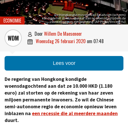
De Hongkongse minister van Financiën (scherm)
kondigde het stimuluspakket aan op woensdag tijdens de
ECONOMIE
voorstelling van zijn begroting. (AP Photo/Vincent Yu)
door
Willem De Maeseneer

WDM
woensdag 26 februari 2020
om
07:48

Lees voor
De regering van Hongkong kondigde
woensdagochtend aan dat ze 10.000 HKD (1.180
euro) zal storten op de rekening van haar zeven
miljoen permanente inwoners. Zo wil de Chinese
semi-autonome regio de economie opnieuw leven
inblazen na
een recessie die al meerdere maanden
duurt.