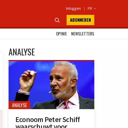
Inloggen
|
FR

ABONNEREN

OPINIE
NEWSLETTERS
ANALYSE
ANALYSE
Econoom Peter Schiff
waarschuwt voor