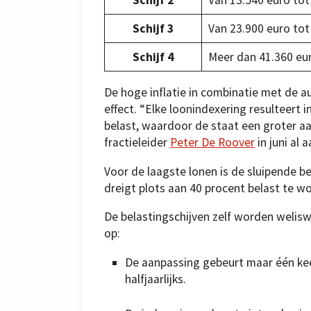
Schijf 2
Van 13.540 euro tot
Schijf 3
Van 23.900 euro tot
Schijf 4
Meer dan 41.360 eu
De hoge inflatie in combinatie met de a
effect. “Elke loonindexering resulteert 
belast, waardoor de staat een groter a
fractieleider
Peter De Roover
in juni al a
Voor de laagste lonen is de sluipende b
dreigt plots aan 40 procent belast te 
De belastingschijven zelf worden welisw
op:
De aanpassing gebeurt maar één keer 
halfjaarlijks.