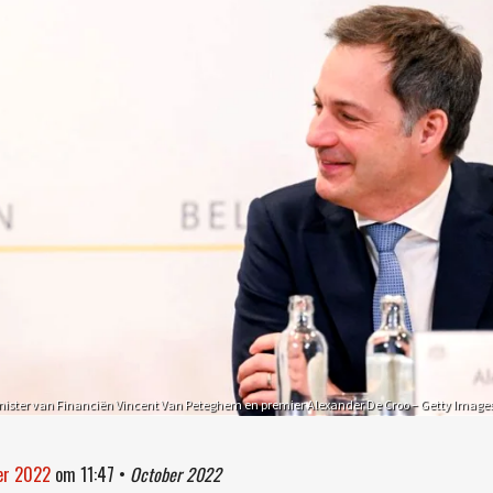
nister van Financiën Vincent Van Peteghem en premier Alexander De Croo – Getty Image
ber 2022
om
11:47
•
October 2022