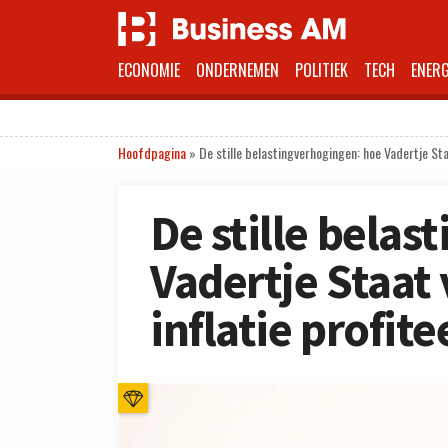
ECONOMIE
ONDERNEMEN
POLITIEK
TECH
ENERG
Hoofdpagina
»
De stille belastingverhogingen: hoe Vadertje Sta
De stille bela
Vadertje Staat
inflatie profite