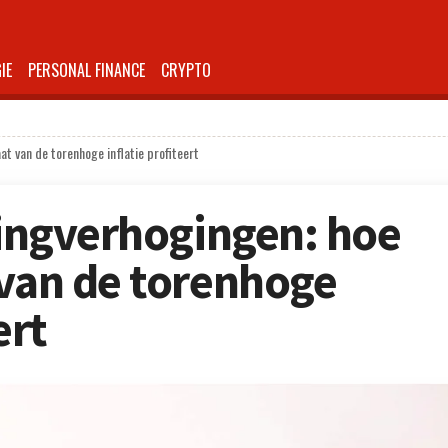
IE
PERSONAL FINANCE
CRYPTO
at van de torenhoge inflatie profiteert
stingverhogingen: hoe
 van de torenhoge
ert