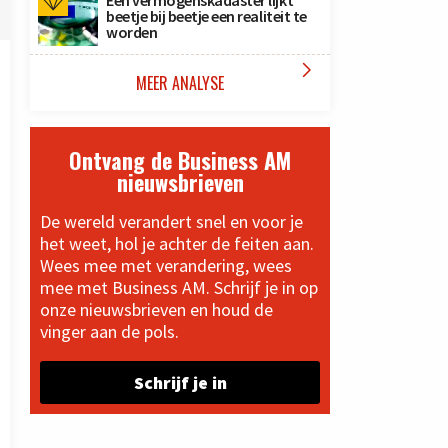
Een vermogenskadaster lijkt
beetje bij beetje een realiteit te
worden

MEER ANALYSE
Ontvang de Business AM
nieuwsbrieven
De wereld verandert snel en voor je
het weet, hol je achter de feiten aan.
Wees mee met verandering, wees
mee met Business AM. Schrijf je in op
onze nieuwsbrieven en houd de
vinger aan de pols.
Schrijf je in