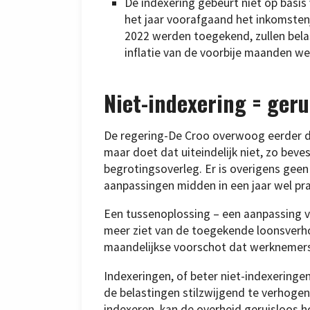
De indexering gebeurt niet op basis v
het jaar voorafgaand het inkomsten
2022 werden toegekend, zullen bela
inflatie van de voorbije maanden we
Niet-indexering = geru
De regering-De Croo overwoog eerder di
maar doet dat uiteindelijk niet, zo bev
begrotingsoverleg. Er is overigens geen
aanpassingen midden in een jaar wel prak
Een tussenoplossing – een aanpassing v
meer ziet van de toegekende loonsverhog
maandelijkse voorschot dat werknemers
Indexeringen, of beter niet-indexeringe
de belastingen stilzwijgend te verhogen
indexeren, kan de overheid geruisloos 