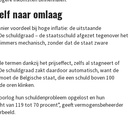
elf naar omlaag
ier voordeel bij hoge inflatie: de uitstaande
. De schuldgraad – de staatsschuld afgezet tegenover het
t immers mechanisch, zonder dat de staat zware
le termen dankzij het prijseffect, zelfs al stagneert of
. De schuldgraad zakt daardoor automatisch, want de
moet de Belgische staat, die een schuld boven 100
de oren klinken.
oorlog hun schuldenprobleem opgelost en hun
cht van 119 tot 70 procent”, geeft vermogensbeheerder
rbeeld.