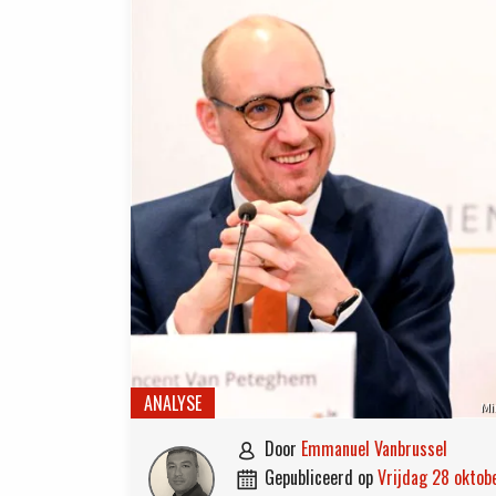
ANALYSE
Mi
door
Emmanuel Vanbrussel

gepubliceerd op
vrijdag 28 okto
