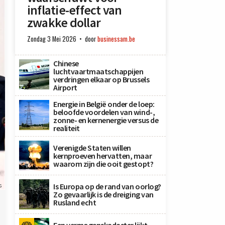
inflatie-effect van
zwakke dollar
Zondag 3 Mei 2026
door
businessam.be
Chinese
luchtvaartmaatschappijen
verdringen elkaar op Brussels
Airport
Energie in België onder de loep:
beloofde voordelen van wind-,
zonne- en kernenergie versus de
realiteit
Verenigde Staten willen
kernproeven hervatten, maar
waarom zijn die ooit gestopt?
s
Is Europa op de rand van oorlog?
Zo gevaarlijk is de dreiging van
Rusland echt