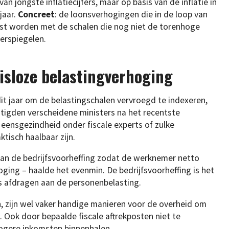
an jongste inflatiecijfers, maar op basis van de inflatie in
jaar.
Concreet
: de loonsverhogingen die in de loop van
st worden met de schalen die nog niet de torenhoge
erspiegelen.
isloze belastingverhoging
t jaar om de belastingschalen vervroegd te indexeren,
estigden verscheidene ministers na het recentste
 eensgezindheid onder fiscale experts of zulke
tisch haalbaar zijn.
an de bedrijfsvoorheffing zodat de werknemer netto
ing – haalde het evenmin. De bedrijfsvoorheffing is het
 afdragen aan de personenbelasting.
n, zijn wel vaker handige manieren voor de overheid om
. Ook door bepaalde fiscale aftrekposten niet te
hogere inkomsten binnenhalen.