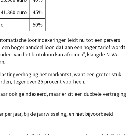
 23.900 euro
40%
 41.360 euro
45%
ro
50%
utomatische loonindexeringen leidt nu tot een pervers
in een hoger aandeel loon dat aan een hoger tarief wordt
andeel van het brutoloon kan afromen”, klaagde N-VA-
an.
elastingverhoging het markantst, want een groter stuk
worden, tegenover 25 procent voorheen.
aar ook geïndexeerd, maar er zit een dubbele vertraging
per jaar, bij de jaarwisseling, en niet bijvoorbeeld