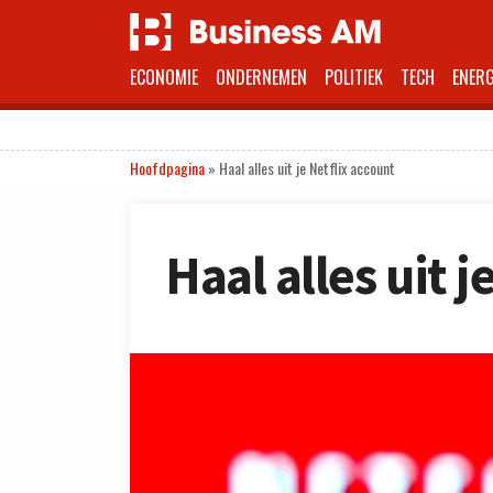
ECONOMIE
ONDERNEMEN
POLITIEK
TECH
ENERG
Hoofdpagina
»
Haal alles uit je Netflix account
Haal alles uit j