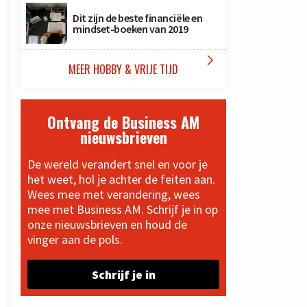
Dit zijn de beste financiële en
mindset-boeken van 2019

MEER HOBBY & VRIJE TIJD
Ontvang de Business AM
nieuwsbrieven
De wereld verandert snel en voor je
het weet, hol je achter de feiten aan.
Wees mee met verandering, wees
mee met Business AM. Schrijf je in op
onze nieuwsbrieven en houd de
vinger aan de pols.
Schrijf je in