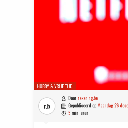
HOBBY & VRIJE TIJD
door
rekening.be

r.b
gepubliceerd op
maandag 26 dec

5
min lezen
