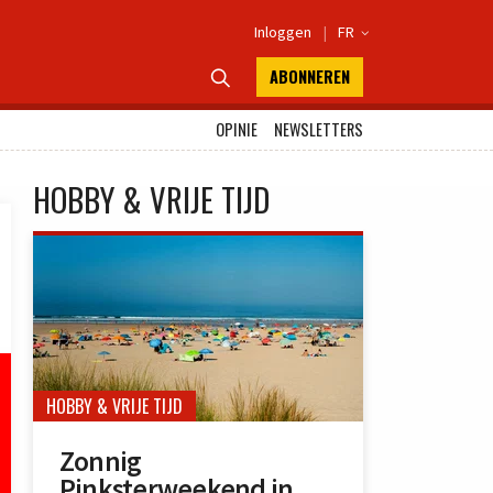
Inloggen
|
FR

ABONNEREN

OPINIE
NEWSLETTERS
HOBBY & VRIJE TIJD
HOBBY & VRIJE TIJD
Zonnig
Pinksterweekend in