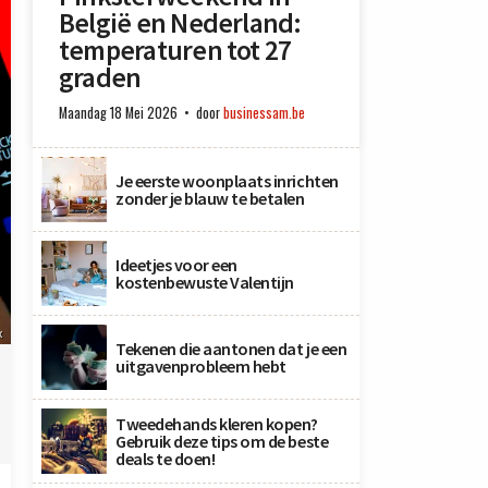
België en Nederland:
temperaturen tot 27
graden
Maandag 18 Mei 2026
door
businessam.be
Je eerste woonplaats inrichten
zonder je blauw te betalen
Ideetjes voor een
kostenbewuste Valentijn
x
Tekenen die aantonen dat je een
uitgavenprobleem hebt
Tweedehands kleren kopen?
Gebruik deze tips om de beste
deals te doen!