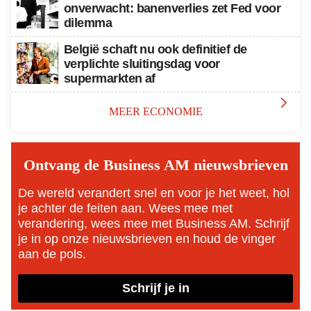
onverwacht: banenverlies zet Fed voor
dilemma
België schaft nu ook definitief de
verplichte sluitingsdag voor
supermarkten af

MEER ECONOMIE
Ontvang de Business AM nieuwsbrieven
De wereld verandert snel en voor je het weet, hol
je achter de feiten aan. Wees mee met
verandering, wees mee met Business AM. Schrijf
je in op onze nieuwsbrieven en houd de vinger
aan de pols.
Schrijf je in