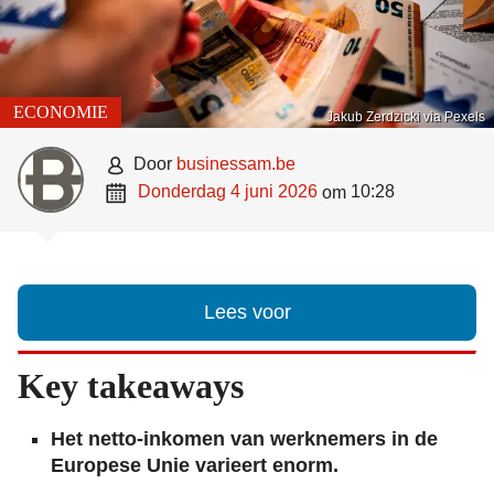
ECONOMIE
Jakub Zerdzicki via Pexels

door
businessam.be

donderdag 4 juni 2026
10:28
om
Lees voor
Key takeaways
Het netto-inkomen van werknemers in de
Europese Unie varieert enorm.