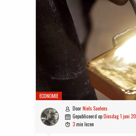
ECONOMIE
door
Niels Saelens

gepubliceerd op
dinsdag 1 juni 2

3
min lezen
