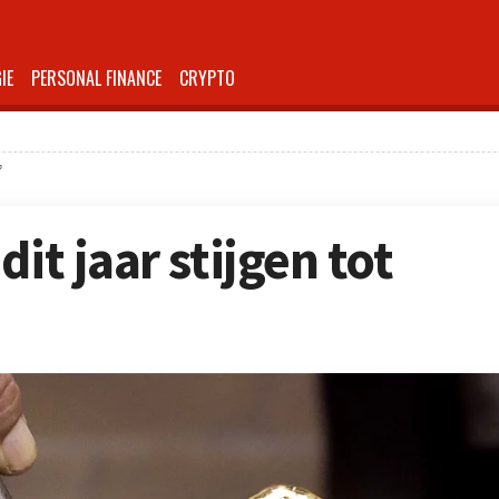
IE
PERSONAL FINANCE
CRYPTO
’
it jaar stijgen tot