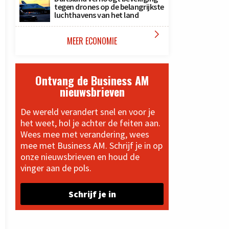
tegen drones op de belangrijkste
luchthavens van het land

MEER ECONOMIE
Ontvang de Business AM
nieuwsbrieven
De wereld verandert snel en voor je
het weet, hol je achter de feiten aan.
Wees mee met verandering, wees
mee met Business AM. Schrijf je in op
onze nieuwsbrieven en houd de
vinger aan de pols.
Schrijf je in