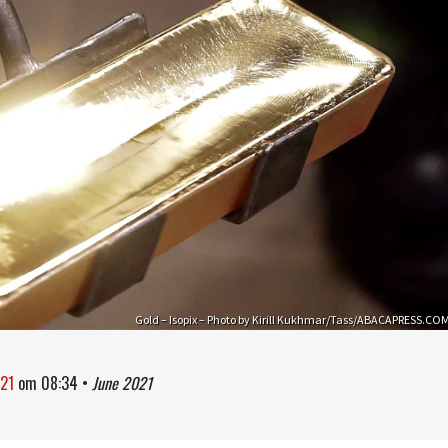
Gold – Isopix – Photo by Kirill Kukhmar/Tass/ABACAPRESS.CO
021
om
08:34
•
June 2021