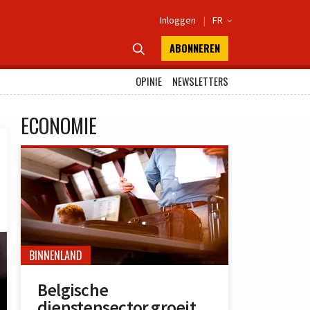
Inloggen
|
FR

ABONNEREN

OPINIE
NEWSLETTERS
ECONOMIE
BINNENLAND
Belgische
dienstensector groeit