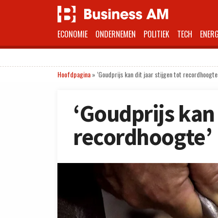
ECONOMIE
ONDERNEMEN
POLITIEK
TECH
ENERG
Hoofdpagina
»
‘Goudprijs kan dit jaar stijgen tot recordhoogte
‘Goudprijs kan d
recordhoogte’