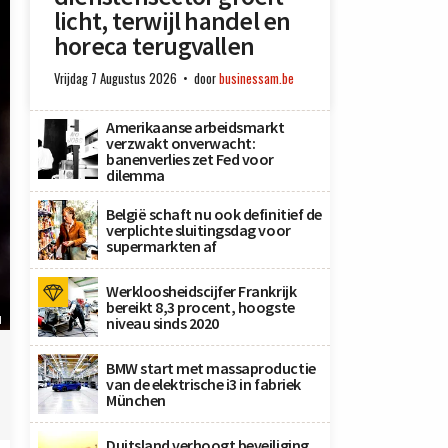
licht, terwijl handel en
horeca terugvallen
Vrijdag 7 Augustus 2026
door
businessam.be
Amerikaanse arbeidsmarkt
verzwakt onverwacht:
banenverlies zet Fed voor
dilemma
België schaft nu ook definitief de
verplichte sluitingsdag voor
supermarkten af
Werkloosheidscijfer Frankrijk
bereikt 8,3 procent, hoogste
M
niveau sinds 2020
BMW start met massaproductie
van de elektrische i3 in fabriek
München
Duitsland verhoogt beveiliging