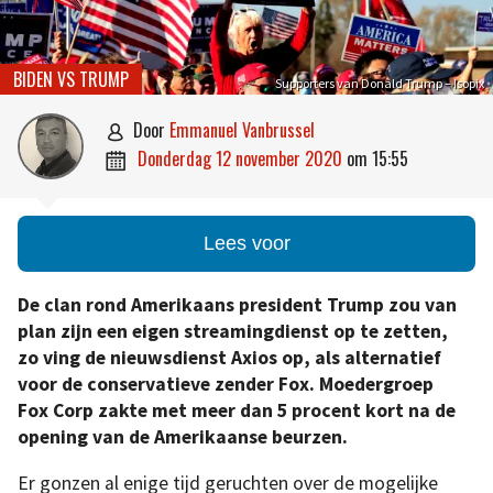
BIDEN VS TRUMP
Supporters van Donald Trump – Isopix
door
Emmanuel Vanbrussel

donderdag 12 november 2020
om
15:55

Lees voor
De clan rond Amerikaans president Trump zou van
plan zijn een eigen streamingdienst op te zetten,
zo ving de nieuwsdienst Axios op, als alternatief
voor de conservatieve zender Fox. Moedergroep
Fox Corp zakte met meer dan 5 procent kort na de
opening van de Amerikaanse beurzen.
Er gonzen al enige tijd geruchten over de mogelijke