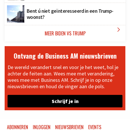
Bent ú niet geïnteresseerd in een Trump-
woonst?

MEER BIDEN VS TRUMP
Ontvang de Business AM nieuwsbrieven
De wereld verandert snel en voor je het weet, hol je
achter de feiten aan. Wees mee met verandering,
wees mee met Business AM. Schrijf je in op onze
nieuwsbrieven en houd de vinger aan de pols.
Schrijf je in
ABONNEREN
INLOGGEN
NIEUWSBRIEVEN
EVENTS