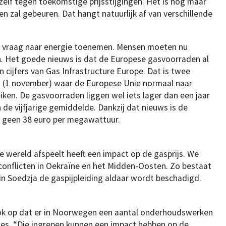
zelf tegen toekomstige prijsstijgingen. Het is nog maar
zal gebeuren. Dat hangt natuurlijk af van verschillende
de vraag naar energie toenemen. Mensen moeten nu
 Het goede nieuws is dat de Europese gasvoorraden al
en cijfers van Gas Infrastructure Europe. Dat is twee
(1 november) waar de Europese Unie normaal naar
eiken. De gasvoorraden liggen wel iets lager dan een jaar
 de vijfjarige gemiddelde. Dankzij dat nieuws is de
t geen 38 euro per megawattuur.
de wereld afspeelt heeft een impact op de gasprijs. We
onflicten in Oekraïne en het Midden-Oosten. Zo bestaat
n Soedzja de gaspijpleiding aldaar wordt beschadigd.
k op dat er in Noorwegen een aantal onderhoudswerken
ties. “Die ingrepen kunnen een impact hebben op de