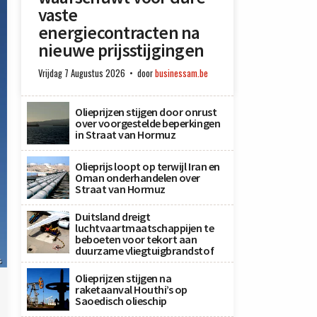
vaste
energiecontracten na
nieuwe prijsstijgingen
Vrijdag 7 Augustus 2026
door
businessam.be
Olieprijzen stijgen door onrust
over voorgestelde beperkingen
in Straat van Hormuz
Olieprijs loopt op terwijl Iran en
Oman onderhandelen over
Straat van Hormuz
Duitsland dreigt
luchtvaartmaatschappijen te
beboeten voor tekort aan
duurzame vliegtuigbrandstof
s
Olieprijzen stijgen na
raketaanval Houthi’s op
Saoedisch olieschip