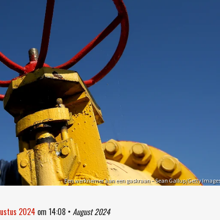
Een werknemer aan een gaskraan – Sean Gallup/Getty Image
gustus 2024
om
14:08
•
August 2024