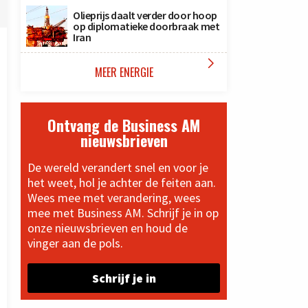
Olieprijs daalt verder door hoop
op diplomatieke doorbraak met
Iran

MEER ENERGIE
Ontvang de Business AM
nieuwsbrieven
De wereld verandert snel en voor je
het weet, hol je achter de feiten aan.
Wees mee met verandering, wees
mee met Business AM. Schrijf je in op
onze nieuwsbrieven en houd de
vinger aan de pols.
Schrijf je in