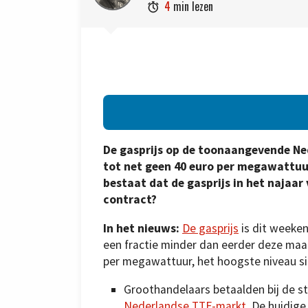
4
min lezen

De gasprijs op de toonaangevende N
tot net geen 40 euro per megawattuur.
bestaat dat de gasprijs in het najaar 
contract?
In het nieuws:
De gasprijs
is dit weeke
een fractie minder dan eerder deze maa
per megawattuur, het hoogste niveau sin
Groothandelaars betaalden bij de s
Nederlandse TTF-markt
. De huidige