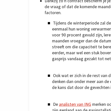
Dankzij zo’n contract bescherm je je
de vraag of dat de komende maanden 
factoren.
Tijdens de winterperiode zal 
eenmaal hun woning verwarmen.
voor 90 procent gevuld zijn, ler
maanden vroeger dan de datum 
streeft om die capaciteit te ber
eerder, maar wel een stuk boven
gasprijs vandaag gezakt tot ne
Ook wat er zich in de rest van 
denken dan onder meer aan de c
de kans dat door de gevechten i
De
analisten van ING
merken oo
zijn gepland aan de gasinstalla