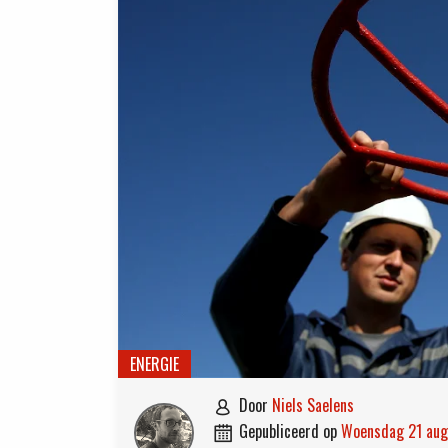
ENERGIE
door
Niels Saelens

gepubliceerd op
woensdag 21 au
