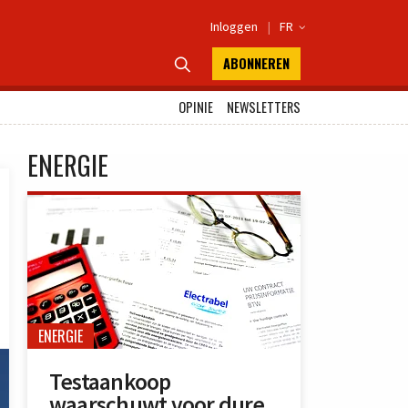
Inloggen
|
FR

ABONNEREN

OPINIE
NEWSLETTERS
ENERGIE
ENERGIE
Testaankoop
waarschuwt voor dure