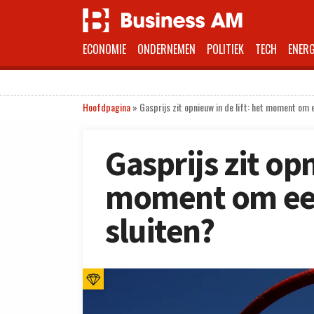
ECONOMIE
ONDERNEMEN
POLITIEK
TECH
ENERG
Hoofdpagina
»
Gasprijs zit opnieuw in de lift: het moment om 
Gasprijs zit opn
moment om een 
sluiten?