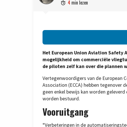
4
min lezen

Het European Union Aviation Safety 
mogelijkheid om commerciële vliegtuig
de piloten zelf kan over die planne
Vertegenwoordigers van de European Co
Association (ECCA) hebben tegenover de 
geen enkel bewijs kan worden geleverd da
worden bestuurd.
Vooruitgang
“Verbeteringen in de automatiseringst