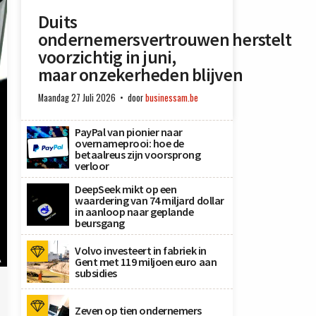
Duits
ondernemersvertrouwen herstelt
voorzichtig in juni,
maar onzekerheden blijven
Maandag 27 Juli 2026
door
businessam.be
PayPal van pionier naar
overnameprooi: hoe de
betaalreus zijn voorsprong
verloor
DeepSeek mikt op een
waardering van 74 miljard dollar
in aanloop naar geplande
beursgang
Volvo investeert in fabriek in
A
Gent met 119 miljoen euro aan
subsidies
Zeven op tien ondernemers