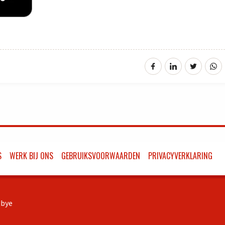
S
WERK BIJ ONS
GEBRUIKSVOORWAARDEN
PRIVACYVERKLARING
bye