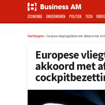
ECONOMIE
ONDERNEMEN
POLITIEK
TECH
ENERG
Hoofdpagina
»
Europese vliegtuigpiloten niet akkoord met afs
Europese vlieg
akkoord met a
cockpitbezetti