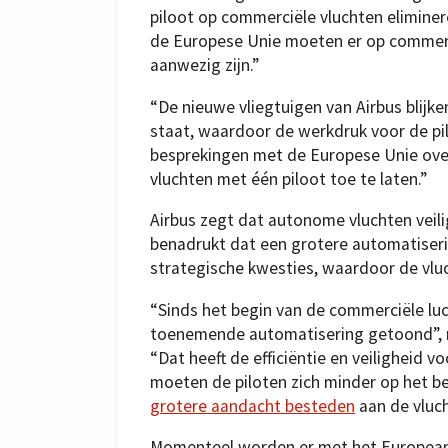
piloot op commerciële vluchten eliminer
de Europese Unie moeten er op commerci
aanwezig zijn.”
“De nieuwe vliegtuigen van Airbus blijk
staat, waardoor de werkdruk voor de p
besprekingen met de Europese Unie ove
vluchten met één piloot toe te laten.”
Airbus zegt dat autonome vluchten veilig
benadrukt dat een grotere automatisering
strategische kwesties, waardoor de vluc
“Sinds het begin van de commerciële luc
toenemende automatisering getoond”, 
“Dat heeft de efficiëntie en veiligheid
moeten de piloten zich minder op het be
grotere aandacht besteden
aan de vluch
Momenteel worden er met het European 