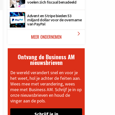
voelen zich fiscaal benadeeld
Advent en Stripe bieden 53
miljard dollar voor de overname
van PayPal

MEER ONDERNEMEN
Ontvang de Business AM
nieuwsbrieven
De wereld verandert snel en voor je
het weet, hol je achter de feiten aan.
Wees mee met verandering, wees
mee met Business AM. Schrijf je in op
onze nieuwsbrieven en houd de
vinger aan de pols.
Schrijf je in