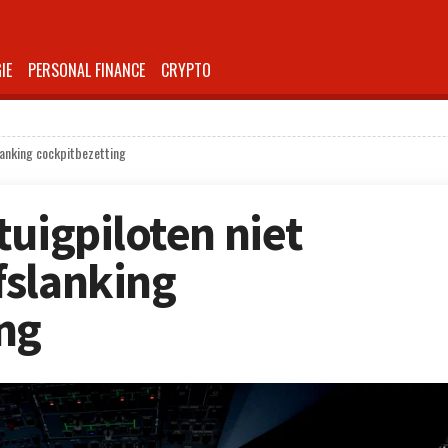
IE
PERSONAL FINANCE
CRYPTO
lanking cockpitbezetting
tuigpiloten niet
fslanking
ng