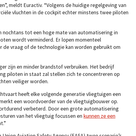
en”, meldt Euractiv. “Volgens de huidige regelgeving van
ële vluchten in de cockpit echter minstens twee piloten
en nochtans tot een hoge mate van automatisering in
iloten wordt verminderd. Er lopen momenteel
r de vraag of de technologie kan worden gebruikt om
er zijn en minder brandstof verbruiken. Het bedrijf
 piloten in staat zal stellen zich te concentreren op
hten veiliger worden.
htvaart heeft elke volgende generatie vliegtuigen een
merkt een woordvoerder van de vliegtuigbouwer op.
 voortdurend verbeterd. Door een grote automatisering
sturen van het vliegtuig focussen en
kunnen ze een
t.”
Union Aviation Safety Agency (EASA) twee scenario’s