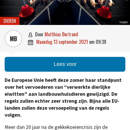
DIEREN
Isopix
door
Matthias Bertrand

MB
maandag 13 september 2021
om
09:39

Lees voor
De Europese Unie heeft deze zomer haar standpunt
over het vervoederen van “verwerkte dierlijke
eiwitten” aan landbouwhuisdieren gewijzigd. De
regels zullen echter zeer streng zijn. Bijna alle EU-
landen zullen deze versoepeling van de regels
volgen.
Meer dan 20 jaar na de gekkekoeiencrisis zijn de