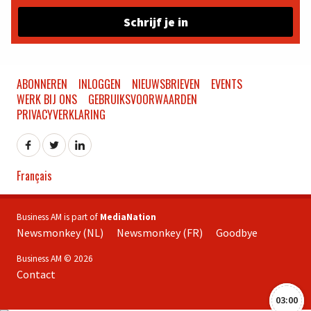
Schrijf je in
ABONNEREN
INLOGGEN
NIEUWSBRIEVEN
EVENTS
WERK BIJ ONS
GEBRUIKSVOORWAARDEN
PRIVACYVERKLARING
Français
Business AM is part of
MediaNation
Newsmonkey (NL)
Newsmonkey (FR)
Goodbye
Business AM © 2026
Contact
03:00