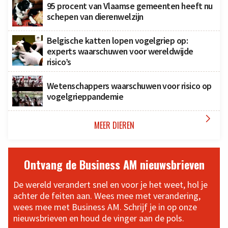
95 procent van Vlaamse gemeenten heeft nu
schepen van dierenwelzijn
Belgische katten lopen vogelgriep op:
experts waarschuwen voor wereldwijde
risico’s
Wetenschappers waarschuwen voor risico op
vogelgrieppandemie

MEER DIEREN
Ontvang de Business AM nieuwsbrieven
De wereld verandert snel en voor je het weet, hol je
achter de feiten aan. Wees mee met verandering,
wees mee met Business AM. Schrijf je in op onze
nieuwsbrieven en houd de vinger aan de pols.