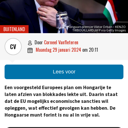
Hongaars premier Viktor Orban – KENZO
BUITENLAND
TRIBOUILLARD/AFP via Getty Images
door
Corneel Vanfleteren

CV
maandag 29 januari 2024
om
20:11

Lees voor
Een voorgesteld Europees plan om Hongarije te
laten afzien van blokkades lekte uit. Daarin staat
dat de EU mogelijks economische sancties wil
opleggen, wat effectief gevolgen kan hebben. De
Hongaarse munt forint is nu al in vrije val.