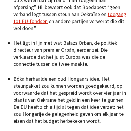
op X weten dat zijn land “niet toegeeft aan
afpersing”. Hij beweert ook dat Boedapest “geen
verband legt tussen steun aan Oekraïne en
toegang
tot EU-fondsen
en andere partijen verwerpt die dit
wel doen.”
Het ligt in lijn met wat Balazs Orbán, de politiek
directeur van premier Orbán, eerder zei. Die
verklaarde dat het juist Europa was die de
connectie tussen de twee maakte.
Bóka herhaalde een oud Hongaars idee. Het
steunpakket zou kunnen worden goedgekeurd, op
voorwaarde dat het gespreid wordt over vier jaar in
plaats van Oekraïne het geld in een keer te gunnen.
De EU heeft zich altijd al tegen dat idee verzet: het
zou Hongarije de gelegenheid geven om elk jaar te
eisen dat het budget herbekeken wordt.