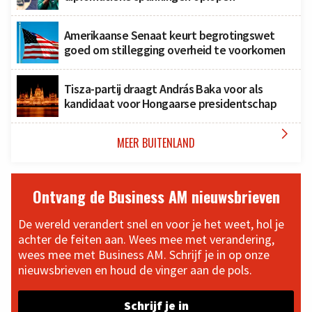
Amerikaanse Senaat keurt begrotingswet
goed om stillegging overheid te voorkomen
Tisza-partij draagt András Baka voor als
kandidaat voor Hongaarse presidentschap

MEER BUITENLAND
Ontvang de Business AM nieuwsbrieven
De wereld verandert snel en voor je het weet, hol je
achter de feiten aan. Wees mee met verandering,
wees mee met Business AM. Schrijf je in op onze
nieuwsbrieven en houd de vinger aan de pols.
Schrijf je in