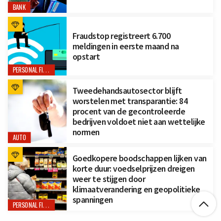
BANK
Fraudstop registreert 6.700
meldingen in eerste maand na
opstart
PERSONAL FINANCE
Tweedehandsautosector blijft
worstelen met transparantie: 84
procent van de gecontroleerde
bedrijven voldoet niet aan wettelijke
normen
AUTO
Goedkopere boodschappen lijken van
korte duur: voedselprijzen dreigen
weer te stijgen door
klimaatverandering en geopolitieke
spanningen

PERSONAL FINANCE