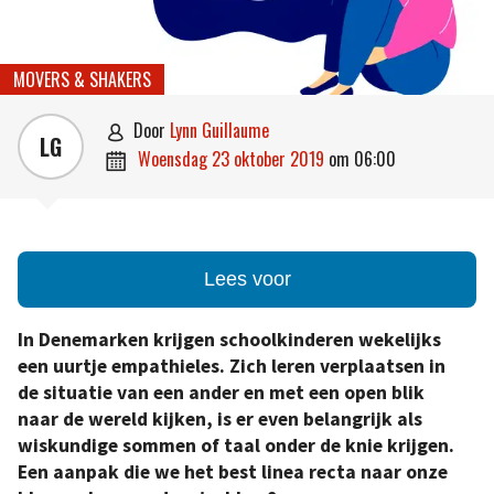
MOVERS & SHAKERS
door
Lynn Guillaume

LG
woensdag 23 oktober 2019
om
06:00

Lees voor
In Denemarken krijgen schoolkinderen wekelijks
een uurtje empathieles. Zich leren verplaatsen in
de situatie van een ander en met een open blik
naar de wereld kijken, is er even belangrijk als
wiskundige sommen of taal onder de knie krijgen.
Een aanpak die we het best linea recta naar onze