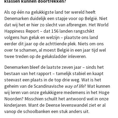
klassen kunnen doortrekken?
Als op één na gelukkigste land ter wereld heeft
Denemarken duidelijk een stapje voor op België. Niet
dat wij het er hier zo slecht van afbrengen. Het World
Happiness Report – dat 156 landen rangschikt
volgens hun geluk en welzijn – plaatste ons land
eerder dit jaar op de achttiende plek. Niets om ons
over te schamen, al moest België in een jaar tijd wel
twee treden op de geluksladder inleveren.
Denemarken bleef de laatste zeven jaar – sinds het
bestaan van het rapport – tamelijk stabiel en kaapt
steevast een plaats in de top drie weg. Wat is het
geheim van de Scandinavische
way of life
? Wat kunnen
wij leren van onze gelukkigere medemens in het Hoge
Noorden? Misschien schuilt het antwoord wel in onze
kinderjaren. Want de Deense levenswandel ziet er al
vanop de schoolbanken een stuk anders uit.