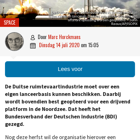
De Duitse ruimtevaartindustrie wil in de toekomst zijn
eigen raketten lanceren. Daarbij zou echter wel voor een
offshore oplossing worden geopteerd. – John
SPACE
Raoux/AP/ISOPIX
door
Marc Horckmans

dinsdag 14 juli 2020
om
15:05

Lees voor
De Duitse ruimtevaartindustrie moet over een
eigen lanceerbasis kunnen beschikken. Daarbij
wordt bovendien best geopteerd voor een drijvend
platform in de Noordzee. Dat heeft het
Bundesverband der Deutschen Industrie (BDI)
gezegd.
Nog deze herfst wil de organisatie hierover een