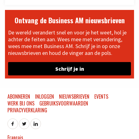
Ontvang de Business AM nieuwsbrieven
De wereld verandert snel en voor je het weet, hol je
achter de feiten aan. Wees mee met verandering,
wees mee met Business AM. Schrijf je in op onze
nieuwsbrieven en houd de vinger aan de pols.
Schrijf je in
ABONNEREN
INLOGGEN
NIEUWSBRIEVEN
EVENTS
WERK BIJ ONS
GEBRUIKSVOORWAARDEN
PRIVACYVERKLARING
Français