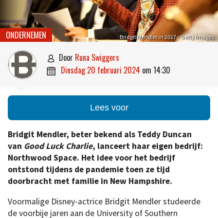
ONDERNEMEN
Bridgit Mendler in 2017 – Getty Images
door
Runa Swiggers

dinsdag 20 februari 2024
om
14:30

Lees voor
Bridgit Mendler, beter bekend als Teddy Duncan
van
Good Luck Charlie
, lanceert haar eigen bedrijf:
Northwood Space. Het idee voor het bedrijf
ontstond tijdens de pandemie toen ze tijd
doorbracht met familie in New Hampshire.
Voormalige Disney-actrice Bridgit Mendler studeerde
de voorbije jaren aan de University of Southern