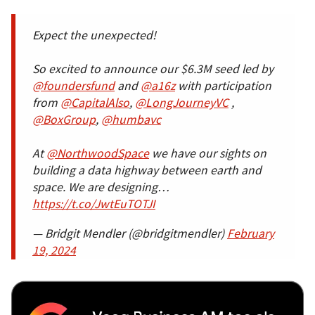
Expect the unexpected!
So excited to announce our $6.3M seed led by
@foundersfund
and
@a16z
with participation
from
@CapitalAlso
,
@LongJourneyVC
,
@BoxGroup
,
@humbavc
At
@NorthwoodSpace
we have our sights on
building a data highway between earth and
space. We are designing…
https://t.co/JwtEuTOTJI
— Bridgit Mendler (@bridgitmendler)
February
19, 2024