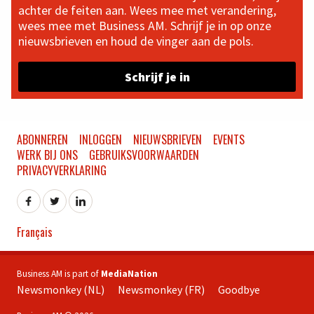
achter de feiten aan. Wees mee met verandering,
wees mee met Business AM. Schrijf je in op onze
nieuwsbrieven en houd de vinger aan de pols.
Schrijf je in
ABONNEREN
INLOGGEN
NIEUWSBRIEVEN
EVENTS
WERK BIJ ONS
GEBRUIKSVOORWAARDEN
PRIVACYVERKLARING
Français
Business AM is part of
MediaNation
Newsmonkey (NL)
Newsmonkey (FR)
Goodbye