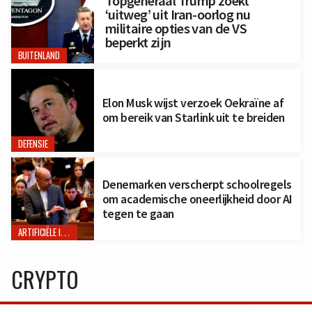
Topgeneraal Trump zoekt
‘uitweg’ uit Iran-oorlog nu
militaire opties van de VS
beperkt zijn
BUITENLAND
Elon Musk wijst verzoek Oekraïne af
om bereik van Starlink uit te breiden
DEFENSIE
Denemarken verscherpt schoolregels
om academische oneerlijkheid door AI
tegen te gaan
ARTIFICIËLE INTELLIGENTIE
CRYPTO