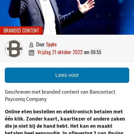
BRANDED CONTENT
door
Spyke

vrijdag 21 oktober 2022
om
06:55

Lees voor
Geschreven met branded content van Bancontact
Payconiq Company
Online eten bestellen en elektronisch betalen met
één klik. Zonder kaart, kaartlezer of andere zaken
die je niet bij de hand hebt. Het kan en maakt
betalen heel eenvoudig. In aflevering 3 van
Paying