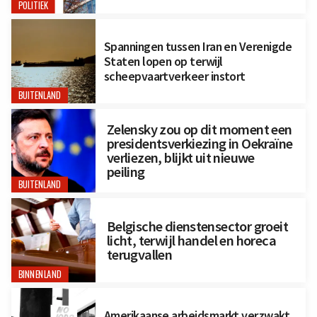
POLITIEK
Spanningen tussen Iran en Verenigde
Staten lopen op terwijl
scheepvaartverkeer instort
BUITENLAND
Zelensky zou op dit moment een
presidentsverkiezing in Oekraïne
verliezen, blijkt uit nieuwe
peiling
BUITENLAND
Belgische dienstensector groeit
licht, terwijl handel en horeca
terugvallen
BINNENLAND
Amerikaanse arbeidsmarkt verzwakt