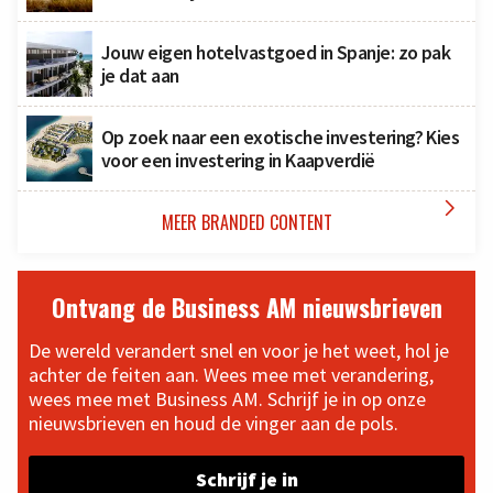
Jouw eigen hotelvastgoed in Spanje: zo pak
je dat aan
Op zoek naar een exotische investering? Kies
voor een investering in Kaapverdië

MEER BRANDED CONTENT
Ontvang de Business AM nieuwsbrieven
De wereld verandert snel en voor je het weet, hol je
achter de feiten aan. Wees mee met verandering,
wees mee met Business AM. Schrijf je in op onze
nieuwsbrieven en houd de vinger aan de pols.
Schrijf je in