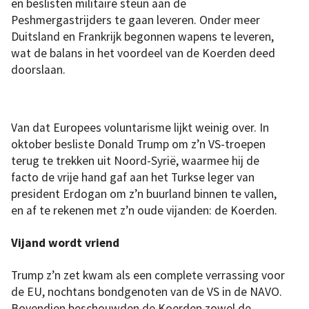
Turkse
en beslisten militaire steun aan de
druk,
door
Peshmergastrijders te gaan leveren. Onder meer
de
Koerden
Duitsland en Frankrijk begonnen wapens te leveren,
een
zekere
wat de balans in het voordeel van de Koerden deed
vorm
van
doorslaan.
blijvende
autonomie
te
garanderen.
Van dat Europees voluntarisme lijkt weinig over. In
oktober besliste Donald Trump om z’n VS-troepen
terug te trekken uit Noord-Syrië, waarmee hij de
facto de vrije hand gaf aan het Turkse leger van
president Erdogan om z’n buurland binnen te vallen,
en af te rekenen met z’n oude vijanden: de Koerden.
Vijand wordt vriend
Trump z’n zet kwam als een complete verrassing voor
de EU, nochtans bondgenoten van de VS in de NAVO.
Bovendien beschouwden de Koerden zowel de