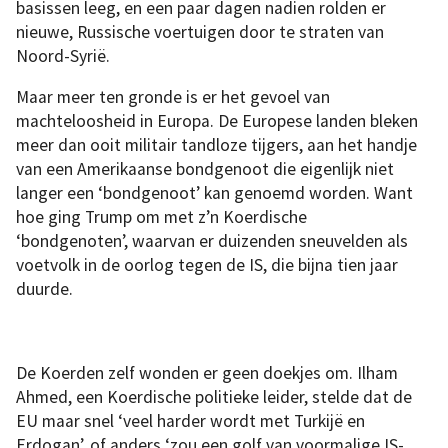
basissen leeg, en een paar dagen nadien rolden er
nieuwe, Russische voertuigen door te straten van
Noord-Syrië.
Maar meer ten gronde is er het gevoel van
machteloosheid in Europa. De Europese landen bleken
meer dan ooit militair tandloze tijgers, aan het handje
van een Amerikaanse bondgenoot die eigenlijk niet
langer een ‘bondgenoot’ kan genoemd worden. Want
Koerdische
hoe ging Trump om met z’n Koerdische
leider
Ilham
‘bondgenoten’, waarvan er duizenden sneuvelden als
Ahmed:
‘Onze
voetvolk in de oorlog tegen de IS, die bijna tien jaar
mensen
worden
duurde.
vermoord
met
Europese
wapens’.
De Koerden zelf wonden er geen doekjes om. Ilham
Ahmed, een Koerdische politieke leider, stelde dat de
EU maar snel ‘veel harder wordt met Turkijë en
Erdogan’, of anders ‘zou een golf van voormalige IS-