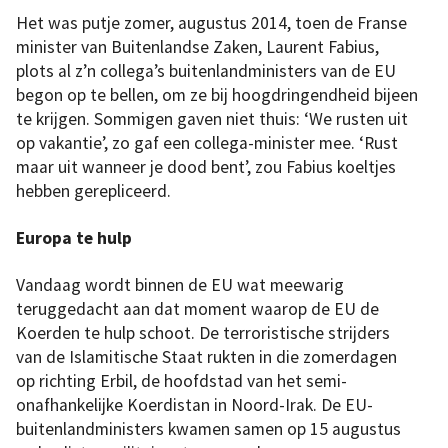
Het was putje zomer, augustus 2014, toen de Franse
minister van Buitenlandse Zaken, Laurent Fabius,
plots al z’n collega’s buitenlandministers van de EU
begon op te bellen, om ze bij hoogdringendheid bijeen
te krijgen. Sommigen gaven niet thuis: ‘We rusten uit
op vakantie’, zo gaf een collega-minister mee. ‘Rust
maar uit wanneer je dood bent’, zou Fabius koeltjes
hebben gerepliceerd.
Europa te hulp
Vandaag wordt binnen de EU wat meewarig
teruggedacht aan dat moment waarop de EU de
Koerden te hulp schoot. De terroristische strijders
Assad
van de Islamitische Staat rukten in die zomerdagen
wist
handig
op richting Erbil, de hoofdstad van het semi-
gebruik
te
onafhankelijke Koerdistan in Noord-Irak. De EU-
maken
van
buitenlandministers kwamen samen op 15 augustus
de