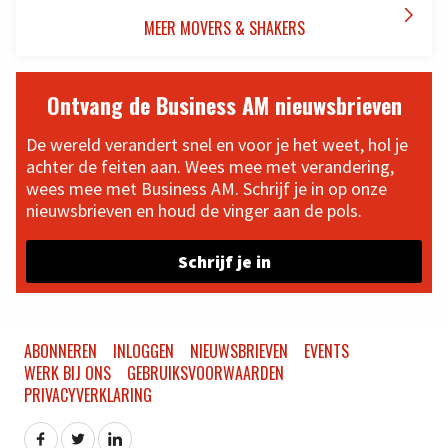

MEER MOVERS & SHAKERS
Ontvang de Business AM nieuwsbrieven
De wereld verandert snel en voor je het weet, hol je
achter de feiten aan. Wees mee met verandering,
wees mee met Business AM. Schrijf je in op onze
nieuwsbrieven en houd de vinger aan de pols.
Schrijf je in
ABONNEREN
INLOGGEN
NIEUWSBRIEVEN
EVENTS
WERK BIJ ONS
GEBRUIKSVOORWAARDEN
PRIVACYVERKLARING