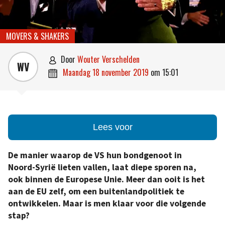
MOVERS & SHAKERS
door
Wouter Verschelden

WV
maandag 18 november 2019
om
15:01

Lees voor
De manier waarop de VS hun bondgenoot in
Noord-Syrië lieten vallen, laat diepe sporen na,
ook binnen de Europese Unie. Meer dan ooit is het
aan de EU zelf, om een buitenlandpolitiek te
ontwikkelen. Maar is men klaar voor die volgende
stap?