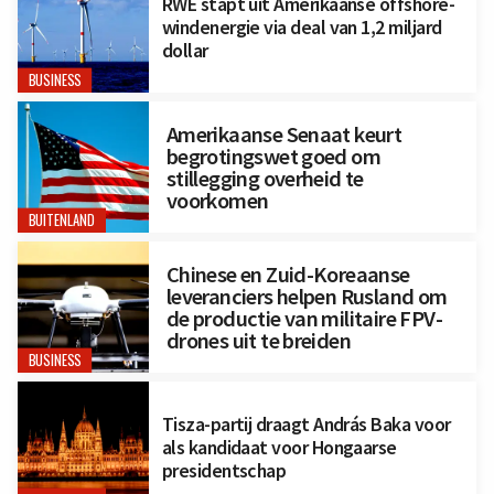
RWE stapt uit Amerikaanse offshore-
windenergie via deal van 1,2 miljard
dollar
BUSINESS
Amerikaanse Senaat keurt
begrotingswet goed om
stillegging overheid te
voorkomen
BUITENLAND
Chinese en Zuid-Koreaanse
leveranciers helpen Rusland om
de productie van militaire FPV-
drones uit te breiden
BUSINESS
Tisza-partij draagt András Baka voor
als kandidaat voor Hongaarse
presidentschap