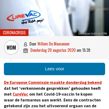
CORONACRISIS
Sebastian Gollnow/DPA
door
Willem De Maeseneer

WDM
donderdag 20 augustus 2020
om
15:39

Lees voor
De Europese Commissie maakte donderdag bekend
dat het ‘verkennende gesprekken’ gehouden heeft
met
CureVac
om het Covid-19-vaccin te kopen
waar de farmareus aan werkt. Eens de contracten
getekend zijn zou het uitvoerend orgaan van de