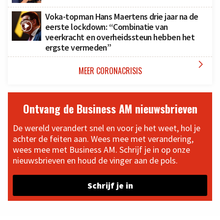
Voka-topman Hans Maertens drie jaar na de
eerste lockdown: “Combinatie van
veerkracht en overheidssteun hebben het
ergste vermeden”

MEER CORONACRISIS
Ontvang de Business AM nieuwsbrieven
De wereld verandert snel en voor je het weet, hol je
achter de feiten aan. Wees mee met verandering,
wees mee met Business AM. Schrijf je in op onze
nieuwsbrieven en houd de vinger aan de pols.
Schrijf je in