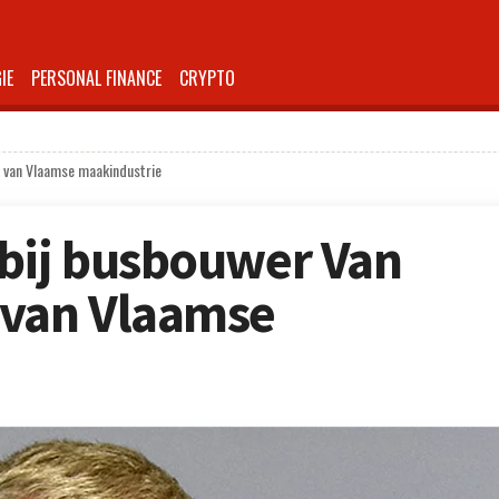
IE
PERSONAL FINANCE
CRYPTO
l van Vlaamse maakindustrie
bij busbouwer Van
 van Vlaamse