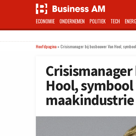
ECONOMIE
ONDERNEMEN
POLITIEK
TECH
ENERG
Hoofdpagina
»
Crisismanager bij busbouwer Van Hool, symboo
Crisismanager 
Hool, symbool
maakindustrie