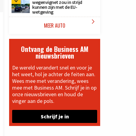
wegenvignet zou in strijd
kunnen zijn met de EU-
wetgeving

MEER AUTO
Ontvang de Business AM
nieuwsbrieven
De wereld verandert snel en voor je
het weet, hol je achter de feiten aan.
Wees mee met verandering, wees
mee met Business AM. Schrijf je in op
onze nieuwsbrieven en houd de
vinger aan de pols.
Schrijf je in