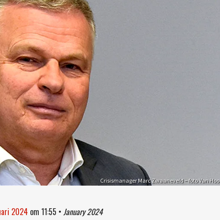
Crisismanager Marc Zwaaneveld – foto Van Hoo
uari 2024
om
11:55
•
January 2024