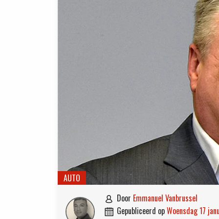
AUTO
door
Emmanuel Vanbrussel

gepubliceerd op
woensdag 17 jan
