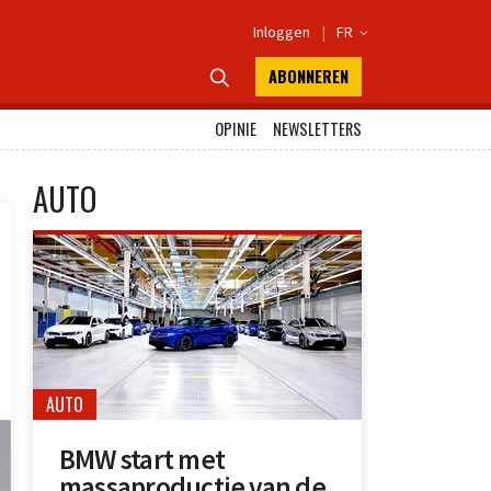
Inloggen
|
FR

ABONNEREN

OPINIE
NEWSLETTERS
AUTO
AUTO
BMW start met
massaproductie van de