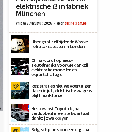
elektrische i3 in fabriek
München
Vrijdag 7 Augustus 2026
door
businessam.be
Uber gaat zelfrijdende Wayve-
robotaxi’s testen in Londen
China wordt opnieuw
sleutelmarkt voor GM dankzij
elektrische modellen en
exportstrategie
Registraties nieuwe voertuigen
dalen in juli, elektrische wagens
blijft marktleider
Nettowinst Toyota bijna
l
verdubbeld in eerste kwartaal
dankzij zwakke yen
Belgisch plan voor een digitaal