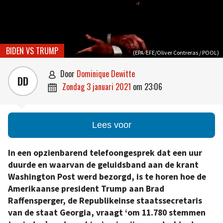
BIDEN VS TRUMP
(EPA-EFE/Oliver Contreras / POOL)
door
Dominique Dewitte

DD
zondag 3 januari 2021
om
23:06

Lees voor
In een opzienbarend telefoongesprek dat een uur
duurde en waarvan de geluidsband aan de krant
Washington Post werd bezorgd, is te horen hoe de
Amerikaanse president Trump aan Brad
Raffensperger, de Republikeinse staatssecretaris
van de staat Georgia, vraagt ‘om 11.780 stemmen