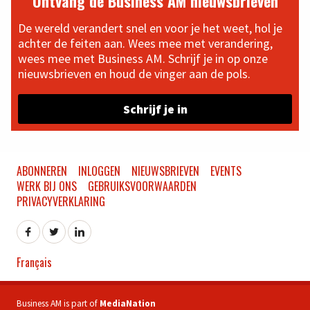
Ontvang de Business AM nieuwsbrieven
De wereld verandert snel en voor je het weet, hol je
achter de feiten aan. Wees mee met verandering,
wees mee met Business AM. Schrijf je in op onze
nieuwsbrieven en houd de vinger aan de pols.
Schrijf je in
ABONNEREN
INLOGGEN
NIEUWSBRIEVEN
EVENTS
WERK BIJ ONS
GEBRUIKSVOORWAARDEN
PRIVACYVERKLARING
Français
Business AM is part of
MediaNation