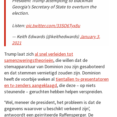
President Trump attempting to blackmail
Georgia's Secretary of State to overturn the
election.
Listen:
pic.twitter.com/33SO6Tyx8u
— Keith Edwards (@keithedwards)
January 3,
2021
Trump laat zich
al snel verleiden tot
samenzweringstheorieën
, die willen dat de
stemapparatuur van Dominion zou zijn gesaboteerd
en dat stemmen vernietigd zouden zijn. Dominion
heeft de voorbije weken al
tientallen tv-presentatoren
en tv-zenders aangeklaagd
, die deze – op niets
steunende – geruchten hebben helpen verspreiden.
‘Wel, meneer de president, het probleem is dat de
gegevens waarover u beschikt verkeerd zijn’,
antwoordt een geïrriteerde Raffensperger. De