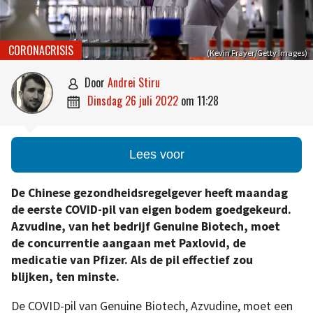
CORONACRISIS
(Kevin Frayer/Getty Images)
door
Andrei Stiru

dinsdag 26 juli 2022
om
11:28

Lees voor
De Chinese gezondheidsregelgever heeft maandag
de eerste COVID-pil van eigen bodem goedgekeurd.
Azvudine,
van het bedrijf Genuine Biotech,
moet
de concurrentie aangaan met Paxlovid, de
medicatie van Pfizer. Als de pil effectief zou
blijken, ten minste.
De COVID-pil van Genuine Biotech, Azvudine, moet een