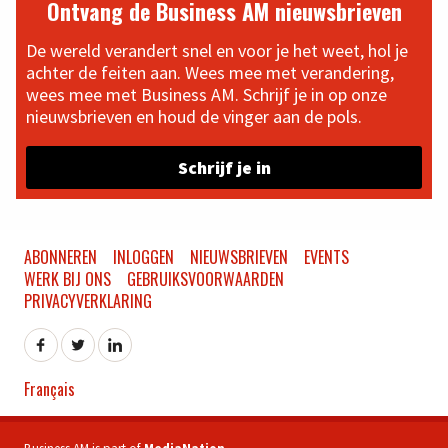
Ontvang de Business AM nieuwsbrieven
De wereld verandert snel en voor je het weet, hol je
achter de feiten aan. Wees mee met verandering,
wees mee met Business AM. Schrijf je in op onze
nieuwsbrieven en houd de vinger aan de pols.
Schrijf je in
ABONNEREN
INLOGGEN
NIEUWSBRIEVEN
EVENTS
WERK BIJ ONS
GEBRUIKSVOORWAARDEN
PRIVACYVERKLARING
Français