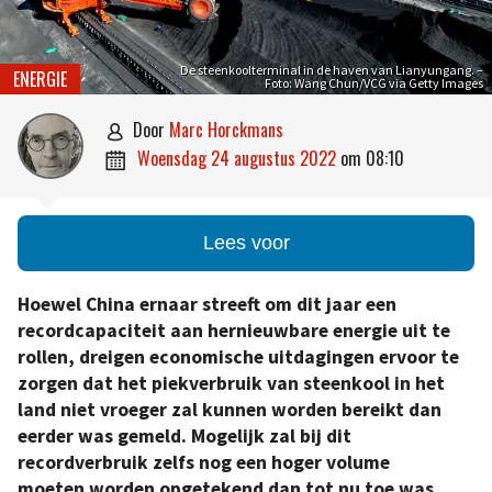
De steenkoolterminal in de haven van Lianyungang. –
ENERGIE
Foto: Wang Chun/VCG via Getty Images
door
Marc Horckmans

woensdag 24 augustus 2022
om
08:10

Lees voor
Hoewel China ernaar streeft om dit jaar een
recordcapaciteit aan hernieuwbare energie uit te
rollen, dreigen economische uitdagingen ervoor te
zorgen dat het piekverbruik van steenkool in het
land niet vroeger zal kunnen worden bereikt dan
eerder was gemeld. Mogelijk zal bij dit
recordverbruik zelfs nog een hoger volume
moeten worden opgetekend dan tot nu toe was