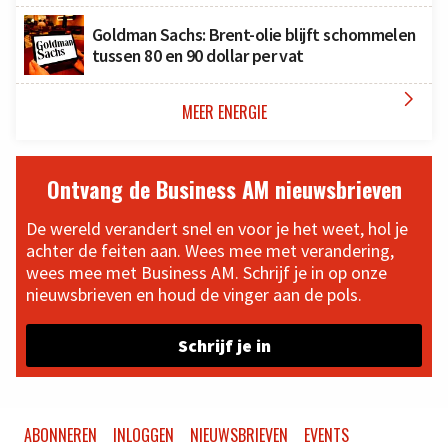
Goldman Sachs: Brent-olie blijft schommelen
tussen 80 en 90 dollar per vat

MEER ENERGIE
Ontvang de Business AM nieuwsbrieven
De wereld verandert snel en voor je het weet, hol je
achter de feiten aan. Wees mee met verandering,
wees mee met Business AM. Schrijf je in op onze
nieuwsbrieven en houd de vinger aan de pols.
Schrijf je in
ABONNEREN
INLOGGEN
NIEUWSBRIEVEN
EVENTS