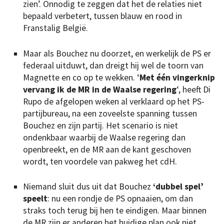
zien’. Onnodig te zeggen dat het de relaties niet
bepaald verbetert, tussen blauw en rood in
Franstalig België.
Maar als Bouchez nu doorzet, en werkelijk de PS er
federaal uitduwt, dan dreigt hij wel de toorn van
Magnette en co op te wekken. ‘
Met één vingerknip
vervang ik de MR in de Waalse regering
‘, heeft Di
Rupo de afgelopen weken al verklaard op het PS-
partijbureau, na een zoveelste spanning tussen
Bouchez en zijn partij. Het scenario is niet
ondenkbaar waarbij de Waalse regering dan
openbreekt, en de MR aan de kant geschoven
wordt, ten voordele van pakweg het cdH.
Niemand sluit dus uit dat Bouchez
‘dubbel spel’
speelt
: nu een rondje de PS opnaaien, om dan
straks toch terug bij hen te eindigen. Maar binnen
de MR zijn er anderen het huidige plan ook niet