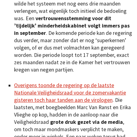
wilde het systeem met nog eens drie maanden
verlengen, wat eigenlijk toch initieel de bedoeling
was. Een
vertrouwensstemming voor dit
’tijdelijk’ minderheidskabinet volgt immers pas
in september
. De komende periode kan de regering
dus verder, maar zonder dat er nog ‘superkernen’
volgen, of er dus met volmachten kan geregeerd
worden. Die periode loopt tot 17 september, exact
zes maanden nadat ze in de Kamer het vertrouwen
kregen van negen partijen.
Overigens toonde de regering op de laatste
Nationale Veiligheidsraad voor de zomervakantie
gisteren toch haar tanden aan de virologen
. Die
laatsten, met boegbeelden Marc Van Ranst en Erika
Vlieghe op kop, hadden in de aanloop naar die
Veiligheidsraad
grote druk gezet via de media
,
om toch maar mondmaskers verplicht te maken,
onder meer in winkels. Een paar weken terug had