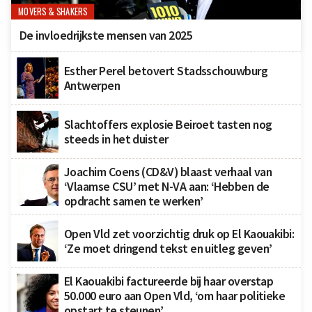
MOVERS & SHAKERS
De invloedrijkste mensen van 2025
Esther Perel betovert Stadsschouwburg
Antwerpen
Slachtoffers explosie Beiroet tasten nog
steeds in het duister
Joachim Coens (CD&V) blaast verhaal van
‘Vlaamse CSU’ met N-VA aan: ‘Hebben de
opdracht samen te werken’
Open Vld zet voorzichtig druk op El Kaouakibi:
‘Ze moet dringend tekst en uitleg geven’
El Kaouakibi factureerde bij haar overstap
50.000 euro aan Open Vld, ‘om haar politieke
opstart te steunen’