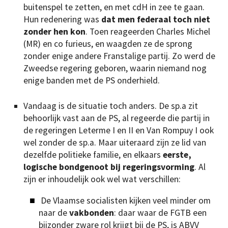
buitenspel te zetten, en met cdH in zee te gaan.
Hun redenering was
dat men federaal toch niet
zonder hen kon
. Toen reageerden Charles Michel
(MR) en co furieus, en waagden ze de sprong
zonder enige andere Franstalige partij. Zo werd de
Zweedse regering geboren, waarin niemand nog
enige banden met de PS onderhield.
Vandaag is de situatie toch anders. De sp.a zit
behoorlijk vast aan de PS, al regeerde die partij in
de regeringen Leterme I en II en Van Rompuy I ook
wel zonder de sp.a. Maar uiteraard zijn ze lid van
dezelfde politieke familie, en elkaars
eerste,
logische bondgenoot bij regeringsvorming
. Al
zijn er inhoudelijk ook wel wat verschillen:
De Vlaamse socialisten kijken veel minder om
naar de
vakbonden
: daar waar de FGTB een
bijzonder zware rol krijgt bij de PS, is ABVV