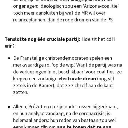
ongenegen: ideologisch zou een ‘Arizona-coalitie’
toch meer aansluiten bij wat de MR wil over
relanceplannen, dan de rode dromen van de PS.
Tenslotte nog één cruciale partij:
Hoe zit het cdH
erin?
De Franstalige christendemocraten spelen een
merkwaardige rol ‘op de wip’. Want de partij was na
de verkiezingen ‘niet beschikbaar’ voor coalities: ze
kregen een zodanige
electorale dreun
(nog vijf
zetels in de Kamer), dat ze zichzelf aan de kant
zetten.
Alleen, Prévot en co zijn ondertussen bijgedraaid,
en hun analyse vandaag, na de coronacrisis, is
helemaal anders: hun reden van bestaan zou wel
eens kunnen zijn om
aan te tonen dat ze nog