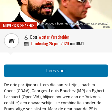
Georges-Louis Bouchez (MR) en Joachim Coens (CD&V) –
MOVERS & SHAKERS
Isopix
door
Wouter Verschelden

WV
donderdag 25 juni 2020
om
09:11

Lees voor
De drie partijvoorzitters die aan zet zijn, Joachim
Coens (CD&V), Georges-Louis Bouchez (MR) en Egbert
Lachaert (Open Vld), blijven bouwen aan de ‘Arizona-
coalitie’, een onwaarschijnlijke combinatie zonder de
Franstalige socialisten. Maar de deur naar de PS is