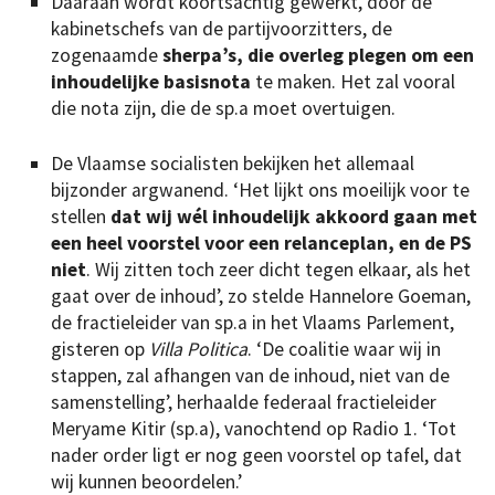
Daaraan wordt koortsachtig gewerkt, door de
kabinetschefs van de partijvoorzitters, de
zogenaamde
sherpa’s, die overleg plegen om een
inhoudelijke basisnota
te maken. Het zal vooral
die nota zijn, die de sp.a moet overtuigen.
De Vlaamse socialisten bekijken het allemaal
bijzonder argwanend. ‘Het lijkt ons moeilijk voor te
stellen
dat wij wél inhoudelijk akkoord gaan met
een heel voorstel voor een relanceplan, en de PS
niet
. Wij zitten toch zeer dicht tegen elkaar, als het
gaat over de inhoud’, zo stelde Hannelore Goeman,
de fractieleider van sp.a in het Vlaams Parlement,
gisteren op
Villa Politica
. ‘De coalitie waar wij in
stappen, zal afhangen van de inhoud, niet van de
samenstelling’, herhaalde federaal fractieleider
Meryame Kitir (sp.a), vanochtend op Radio 1. ‘Tot
nader order ligt er nog geen voorstel op tafel, dat
wij kunnen beoordelen.’