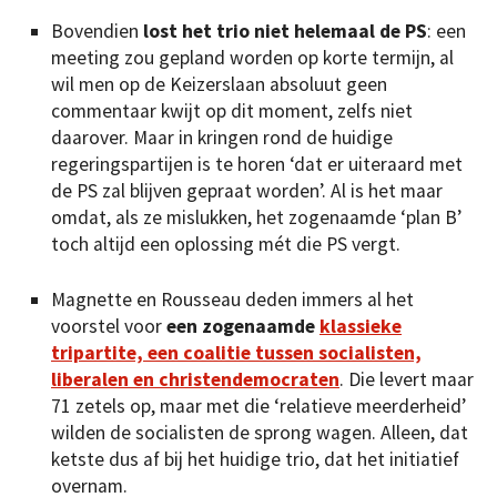
Bovendien
lost het trio niet helemaal de PS
: een
meeting zou gepland worden op korte termijn, al
wil men op de Keizerslaan absoluut geen
commentaar kwijt op dit moment, zelfs niet
daarover. Maar in kringen rond de huidige
regeringspartijen is te horen ‘dat er uiteraard met
de PS zal blijven gepraat worden’. Al is het maar
omdat, als ze mislukken, het zogenaamde ‘plan B’
toch altijd een oplossing mét die PS vergt.
Magnette en Rousseau deden immers al het
voorstel voor
een zogenaamde
klassieke
tripartite, een coalitie tussen socialisten,
liberalen en christendemocraten
. Die levert maar
71 zetels op, maar met die ‘relatieve meerderheid’
wilden de socialisten de sprong wagen. Alleen, dat
ketste dus af bij het huidige trio, dat het initiatief
overnam.