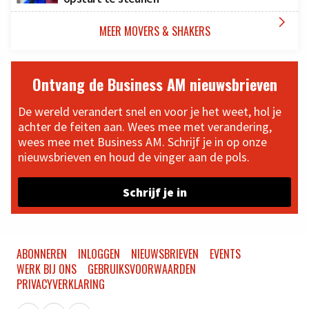

MEER MOVERS & SHAKERS
Ontvang de Business AM nieuwsbrieven
De wereld verandert snel en voor je het weet, hol je
achter de feiten aan. Wees mee met verandering,
wees mee met Business AM. Schrijf je in op onze
nieuwsbrieven en houd de vinger aan de pols.
Schrijf je in
ABONNEREN
INLOGGEN
NIEUWSBRIEVEN
EVENTS
WERK BIJ ONS
GEBRUIKSVOORWAARDEN
PRIVACYVERKLARING