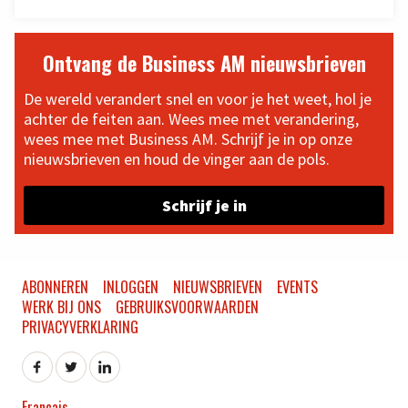
Ontvang de Business AM nieuwsbrieven
De wereld verandert snel en voor je het weet, hol je
achter de feiten aan. Wees mee met verandering,
wees mee met Business AM. Schrijf je in op onze
nieuwsbrieven en houd de vinger aan de pols.
Schrijf je in
ABONNEREN
INLOGGEN
NIEUWSBRIEVEN
EVENTS
WERK BIJ ONS
GEBRUIKSVOORWAARDEN
PRIVACYVERKLARING
Français