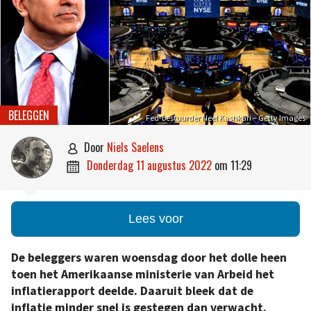
BELEGGEN
Fed-bestuurder Neel Kashkari – Getty Images
door
Niels Saelens

donderdag 11 augustus 2022
om
11:29

Lees voor
De beleggers waren woensdag door het dolle heen
toen het Amerikaanse ministerie van Arbeid het
inflatierapport deelde. Daaruit bleek dat de
inflatie minder snel is gestegen dan verwacht.