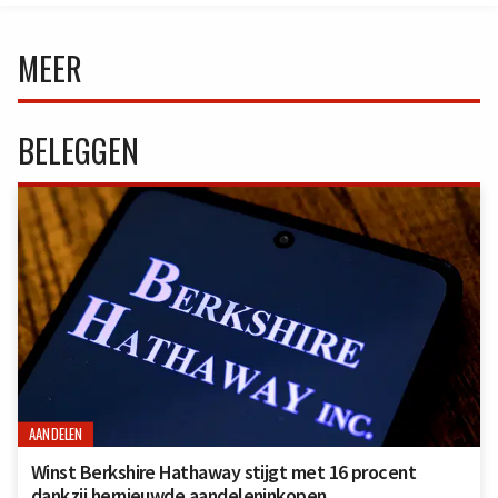
MEER
BELEGGEN
AANDELEN
Winst Berkshire Hathaway stijgt met 16 procent
dankzij hernieuwde aandeleninkopen