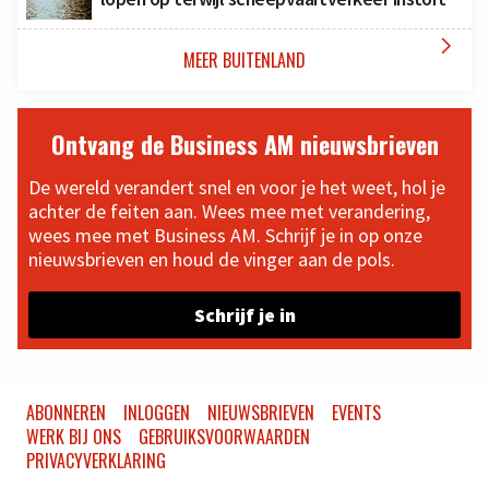

MEER BUITENLAND
Ontvang de Business AM nieuwsbrieven
De wereld verandert snel en voor je het weet, hol je
achter de feiten aan. Wees mee met verandering,
wees mee met Business AM. Schrijf je in op onze
nieuwsbrieven en houd de vinger aan de pols.
Schrijf je in
ABONNEREN
INLOGGEN
NIEUWSBRIEVEN
EVENTS
WERK BIJ ONS
GEBRUIKSVOORWAARDEN
PRIVACYVERKLARING