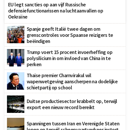
EU legt sancties op aan vijf Russische
defensiefunctionarissen na luchtaanvallen op
Oekraïne
Spanje geeft Italië twee dagen om
grenscontroles voor Spaanse reizigers te
beëindigen
Trump voert 15 procent invoerheffing op
polysilicium in om invloed van China in te
perken
Thaise premier Charnvirakul wil
wapenwetgeving aanscherpen na dodelijke
schietpartij op school
Duitse productiesector krabbelt op, terwijl
export een nieuw record bereikt
Spanningen tussen Iran en Verenigde Staten
lopen op terwijl scheepvaartverkeer instort