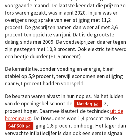
voorgaande maand. De laatste keer dat die prijzen zo
fors waren gezakt, was in april 2020. In juni was er
overigens nog sprake van een stijging met 11,2
procent. De gasprijzen namen dan weer af met 3,6
procent ten opzichte van juni. Dat is de grootste
daling sinds mei 2009. De voedselprijzen daarentegen
zijn gestegen met 10,9 procent. Ook elektriciteit werd
een beetje duurder (+1,6 procent).
De kerninflatie, zonder voeding en energie, bleef
stabiel op 5,9 procent, terwijl economen een stijging
naar 6,1 procent hadden voorspeld.
De beurzen waren alvast in hun nopjes. Na het luiden
van de openingsbel schoot de
2,1
Nasdaq
procent hoger. Daarmee klautert de techindex
uit de
berenmarkt
. De Dow Jones won 1,4 procent en de
ging 1,6 procent omhoog. Het lager dan
S&P500
verwachte inflatiecijfer is dan ook een eerste signaal