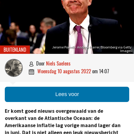
Jerome Powell – Andrew Harrer/Bloomberg via Getty
BUITENLAND
Images
door
Niels Saelens

woensdag 10 augustus 2022
om
14:07

Lees voor
Er komt goed nieuws overgewaaid van de
overkant van de Atlantische Oceaan: de
Amerikaanse inflatie lag vorige maand lager dan
in juni. Dat is niet alleen een leuk nieuwsbericht