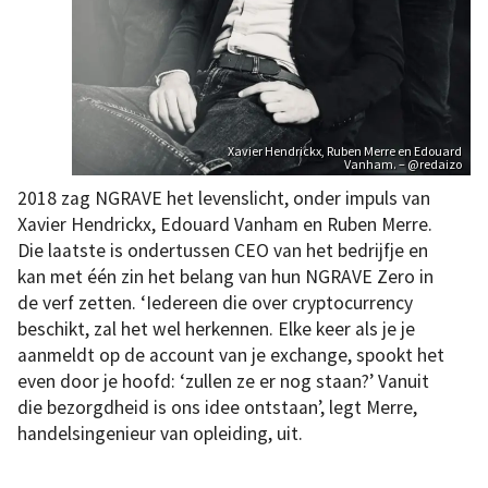
Xavier Hendrickx, Ruben Merre en Edouard
Vanham. – @redaizo
2018 zag NGRAVE het levenslicht, onder impuls van
Xavier Hendrickx, Edouard Vanham en Ruben Merre.
Die laatste is ondertussen CEO van het bedrijfje en
kan met één zin het belang van hun NGRAVE Zero in
de verf zetten. ‘Iedereen die over cryptocurrency
beschikt, zal het wel herkennen. Elke keer als je je
aanmeldt op de account van je exchange, spookt het
even door je hoofd: ‘zullen ze er nog staan?’ Vanuit
die bezorgdheid is ons idee ontstaan’, legt Merre,
handelsingenieur van opleiding, uit.