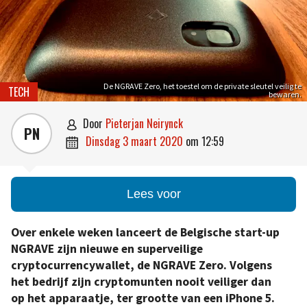
De NGRAVE Zero, het toestel om de private sleutel veilig te
TECH
bewaren.
door
Pieterjan Neirynck

PN
dinsdag 3 maart 2020
om
12:59

Lees voor
Over enkele weken lanceert de Belgische start-up
NGRAVE zijn nieuwe en superveilige
cryptocurrencywallet, de NGRAVE Zero. Volgens
het bedrijf zijn cryptomunten nooit veiliger dan
op het apparaatje, ter grootte van een iPhone 5.