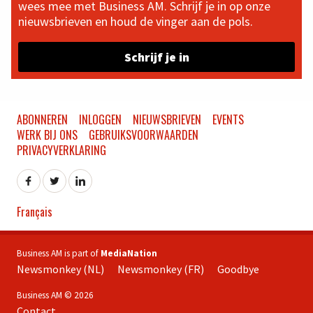
wees mee met Business AM. Schrijf je in op onze
nieuwsbrieven en houd de vinger aan de pols.
Schrijf je in
ABONNEREN
INLOGGEN
NIEUWSBRIEVEN
EVENTS
WERK BIJ ONS
GEBRUIKSVOORWAARDEN
PRIVACYVERKLARING
Français
Business AM is part of
MediaNation
Newsmonkey (NL)
Newsmonkey (FR)
Goodbye
Business AM © 2026
Contact