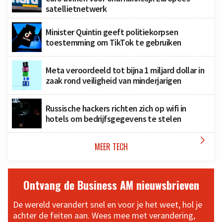
satellietnetwerk
Minister Quintin geeft politiekorpsen
toestemming om TikTok te gebruiken
Meta veroordeeld tot bijna 1 miljard dollar in
zaak rond veiligheid van minderjarigen
Russische hackers richten zich op wifi in
hotels om bedrijfsgegevens te stelen

MEER TECH
Ontvang de Business AM nieuwsbrieven
De wereld verandert snel en voor je het weet, hol je
achter de feiten aan. Wees mee met verandering,