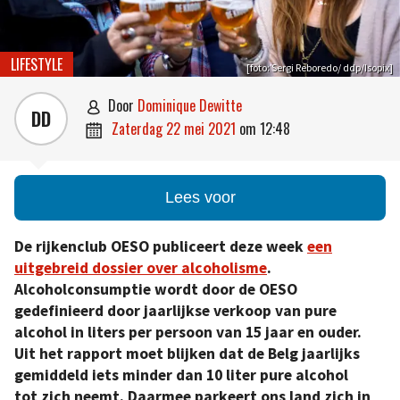
LIFESTYLE
[foto: Sergi Reboredo/ ddp/Isopix]
door
Dominique Dewitte

DD
zaterdag 22 mei 2021
om
12:48

Lees voor
De rijkenclub OESO publiceert deze week
een
uitgebreid dossier over alcoholisme
.
Alcoholconsumptie wordt door de OESO
gedefinieerd door jaarlijkse verkoop van pure
alcohol in liters per persoon van 15 jaar en ouder.
Uit het rapport moet blijken dat de Belg jaarlijks
gemiddeld iets minder dan 10 liter pure alcohol
tot zich neemt. Daarmee parkeert ons land zich in