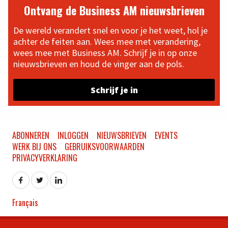
Ontvang de Business AM nieuwsbrieven
De wereld verandert snel en voor je het weet, hol je
achter de feiten aan. Wees mee met verandering,
wees mee met Business AM. Schrijf je in op onze
nieuwsbrieven en houd de vinger aan de pols.
Schrijf je in
ABONNEREN
INLOGGEN
NIEUWSBRIEVEN
EVENTS
WERK BIJ ONS
GEBRUIKSVOORWAARDEN
PRIVACYVERKLARING
Français