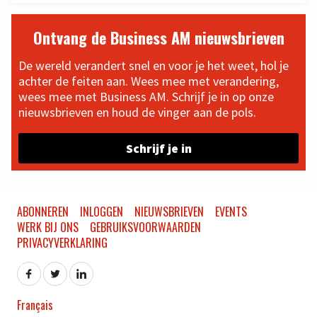
Ontvang de Business AM nieuwsbrieven
De wereld verandert snel en voor je het weet, hol je
achter de feiten aan. Wees mee met verandering,
wees mee met Business AM. Schrijf je in op onze
nieuwsbrieven en houd de vinger aan de pols.
Schrijf je in
ABONNEREN
INLOGGEN
NIEUWSBRIEVEN
EVENTS
WERK BIJ ONS
GEBRUIKSVOORWAARDEN
PRIVACYVERKLARING
Français