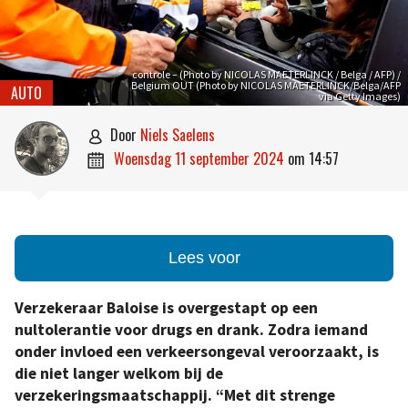
controle – (Photo by NICOLAS MAETERLINCK / Belga / AFP) /
Belgium OUT (Photo by NICOLAS MAETERLINCK/Belga/AFP
AUTO
via Getty Images)
door
Niels Saelens

woensdag 11 september 2024
om
14:57

Lees voor
Verzekeraar Baloise is overgestapt op een
nultolerantie voor drugs en drank. Zodra iemand
onder invloed een verkeersongeval veroorzaakt, is
die niet langer welkom bij de
verzekeringsmaatschappij. “Met dit strenge