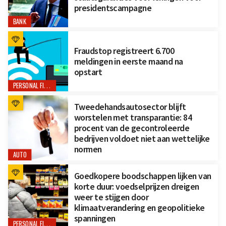
presidentscampagne
BANK
Fraudstop registreert 6.700
meldingen in eerste maand na
opstart
PERSONAL FINANCE
Tweedehandsautosector blijft
worstelen met transparantie: 84
procent van de gecontroleerde
bedrijven voldoet niet aan wettelijke
normen
AUTO
Goedkopere boodschappen lijken van
korte duur: voedselprijzen dreigen
weer te stijgen door
klimaatverandering en geopolitieke
spanningen
PERSONAL FINANCE